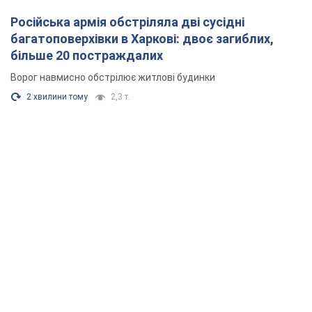
Російська армія обстріляла дві сусідні
багатоповерхівки в Харкові: двоє загиблих,
більше 20 постраждалих
Ворог навмисно обстрілює житлові будинки
2 хвилини тому
2,3 т.