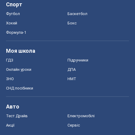
Спорт
Футбол
Баскетбол
Хокей
Бокс
Формула-1
Моя школа
ГДЗ
Підручники
Онлайн уроки
ДПА
ЗНО
НМТ
СНД посібники
Авто
Тест Драйв
Електромобілі
Акції
Сервіс