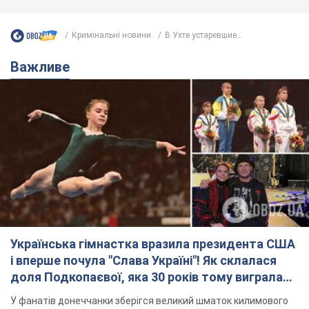
Кримінальні новини
В Ухте устаревшие...
Важливе
Українська гімнастка вразила президента США
і вперше почула "Слава Україні"! Як склалася
доля Подкопаєвої, яка 30 років тому виграла
"золото" Олімпіади
У фанатів донеччанки зберігся великий шматок килимового