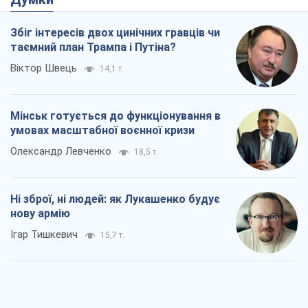
Збіг інтересів двох цинічних гравців чи
таємний план Трампа і Путіна?
Віктор Швець
14,1 т.
Мінськ готується до функціонування в
умовах масштабної воєнної кризи
Олександр Левченко
18,5 т.
Ні зброї, ні людей: як Лукашенко будує
нову армію
Ігар Тишкевич
15,7 т.