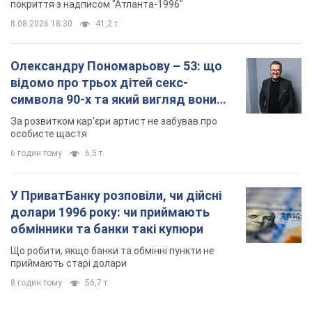
покриття з надписом "Атланта-1996"
8.08.2026 18:30
41,2 т.
Олександру Пономарьову – 53: що
відомо про трьох дітей секс-
символа 90-х та який вигляд вони
мають
За розвитком кар'єри артист не забував про
особисте щастя
6 годин тому
6,5 т.
У ПриватБанку розповіли, чи дійсні
долари 1996 року: чи приймають
обмінники та банки такі купюри
Що робити, якщо банки та обмінні пункти не
приймають старі долари
8 годин тому
56,7 т.