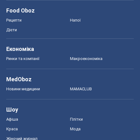
Food Oboz
Рецепти
Напої
Дієти
Економіка
Ринки та компанії
Макроекономіка
MedOboz
Новини медицини
MAMACLUB
Шоу
Афіша
Плітки
Краса
Мода
Жіночий журнал