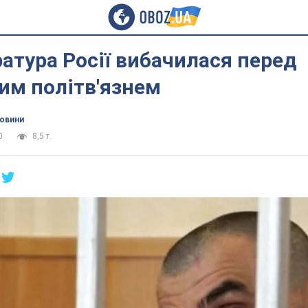
атура Росії вибачилася перед
им політв'язнем
новини
0
8,5 т.