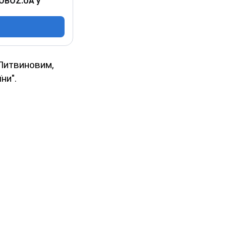
 OBOZ.UA у
 Литвиновим,
ни".