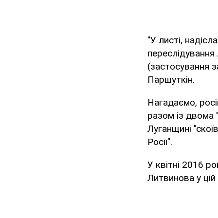
"У листі, надіс
переслідування 
(застосування з
Паршуткін.
Нагадаємо, росі
разом із двома 
Луганщині "скої
Росії".
У квітні 2016 р
Литвинова у цій 