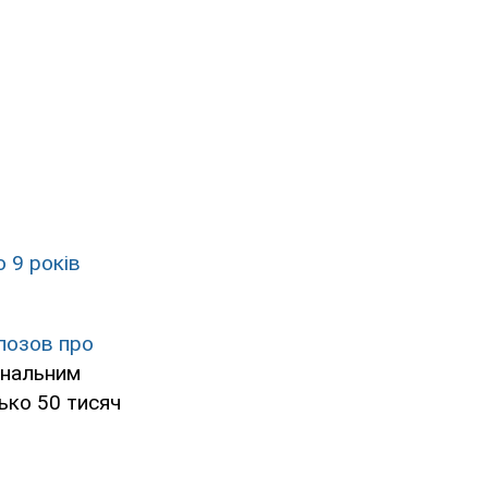
 9 років
 позов про
інальним
ько 50 тисяч