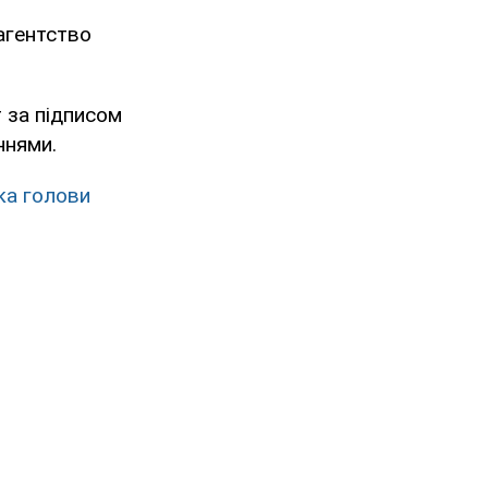
агентство
 за підписом
ннями.
ка голови