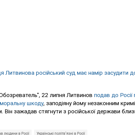
ця Литвинова російський суд має намір засудити до
"Обозреватель", 22 липня Литвинов
подав до Росії
 моральну шкоду
, заподіяну йому незаконним крим
. Він зажадав стягнути з російської держави близ
в людини в Росії
Українські політв'язні в Росії