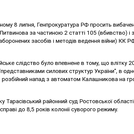
ланому 8 липня, Генпрокуратура РФ просить вибаче
Литвинова за частиною 2 статті 105 (вбивство) і 
аборонених засобів і методів ведення війни) КК РФ
йське слідство було впевнене в тому, що влітку 
"представниками силових структур України", в одно
в розбійний напад з автоматом Калашникова на г
оку Тарасівський районний суд Ростовської област
справі до 8,5 років колонії суворого режиму.