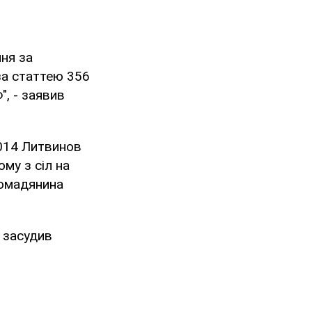
ння за
за статтею 356
", - заявив
2014 Литвинов
му з сіл на
ромадянина
і засудив