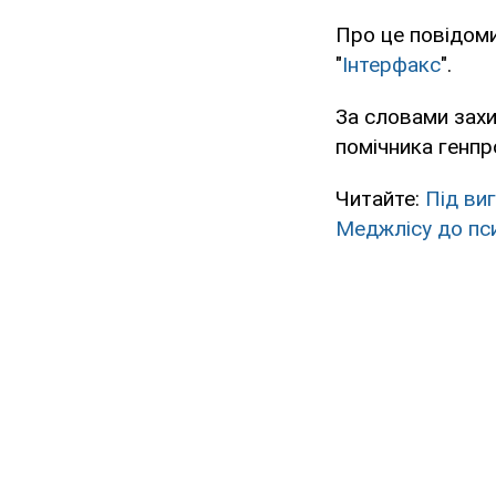
Про це повідом
"
Інтерфакс
".
За словами захи
помічника генпр
Читайте:
Під ви
Меджлісу до пси