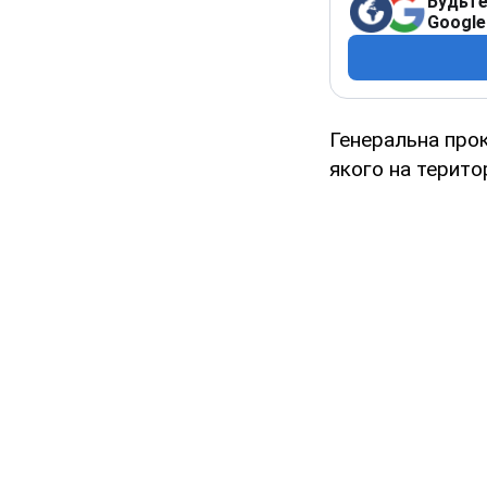
Будьте
Google
Генеральна про
якого на територ