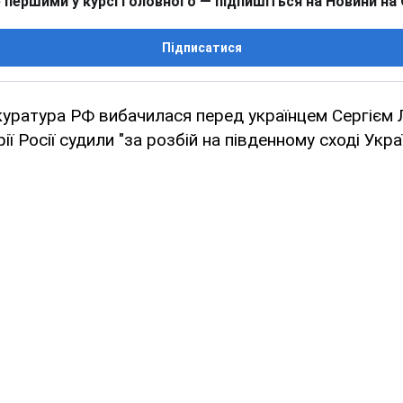
 першими у курсі головного — підпишіться на Новини на
Підписатися
куратура РФ вибачилася перед українцем Сергієм
ії Росії судили "за розбій на південному сході Украї