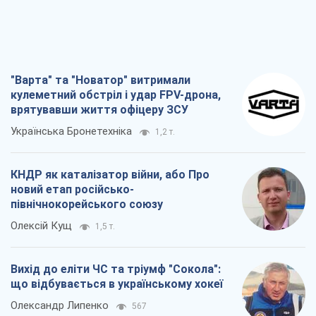
"Варта" та "Новатор" витримали
кулеметний обстріл і удар FPV-дрона,
врятувавши життя офіцеру ЗСУ
Українська Бронетехніка
1,2 т.
КНДР як каталізатор війни, або Про
новий етап російсько-
північнокорейського союзу
Олексій Кущ
1,5 т.
Вихід до еліти ЧС та тріумф "Сокола":
що відбувається в українському хокеї
Олександр Липенко
567