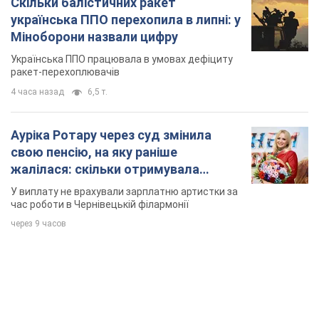
Скільки балістичних ракет
українська ППО перехопила в липні: у
Міноборони назвали цифру
Українська ППО працювала в умовах дефіциту
ракет-перехоплювачів
4 часа назад
6,5 т.
Ауріка Ротару через суд змінила
свою пенсію, на яку раніше
жалілася: скільки отримувала
співачка
У виплату не врахували зарплатню артистки за
час роботи в Чернівецькій філармонії
через 9 часов