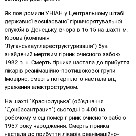
Як повідомили УНІАН у Центральному штабі
державної воєнізованої гірничорятувальної
служби в Донецьку, вчора в 16.15 на шахті ім.
Кірова (компанія
"Луганськвуглереструктуризація") був
знайдений мертвим гірник очисного забою
1982 р. н. Смерть гірника настала до прибуття
лікарів реанімаційно-протишокової групи.
Імовірно, смерть потерпілого настала від
ураження електрострумом.
На шахті "Краснолуцька" (об'єднання
"Донбасантрацит") сьогодні о 4.00 на
робочому місці помер гірник очисного забою
1957 року народження. Смерть гірника
настала до прибуття лікарів реанімаційно-