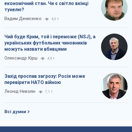
економічний стан. Чи є світло вкінці
тунелю?
Вадим Денисенко
4,6 т.
Чий буде Крим, той і переможе (NSJ), а
українських футбольних чиновників
можуть назвати вбивцями
Олександр Кірш
4,8 т.
Захід проспав загрозу: Росія може
перевірити НАТО війною
Леонід Невзлін
7,1 т.
Всі думки