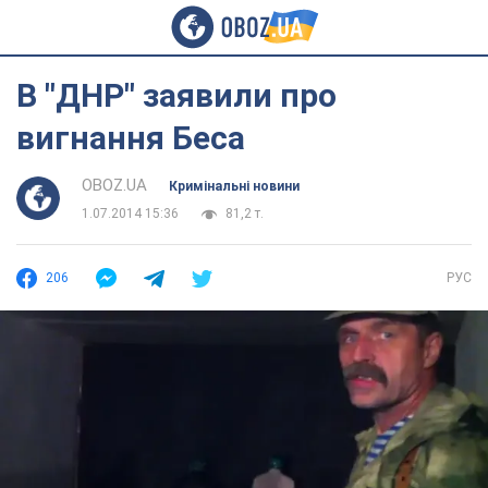
В "ДНР" заявили про
вигнання Беса
OBOZ.UA
Кримінальні новини
1.07.2014 15:36
81,2 т.
206
РУС