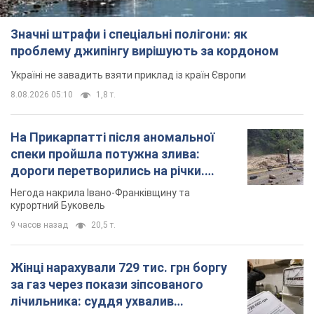
Значні штрафи і спеціальні полігони: як
проблему джипінгу вирішують за кордоном
Україні не завадить взяти приклад із країн Європи
8.08.2026 05:10
1,8 т.
На Прикарпатті після аномальної
спеки пройшла потужна злива:
дороги перетворились на річки.
Відео
Негода накрила Івано-Франківщину та
курортний Буковель
9 часов назад
20,5 т.
Жінці нарахували 729 тис. грн боргу
за газ через покази зіпсованого
лічильника: суддя ухвалив