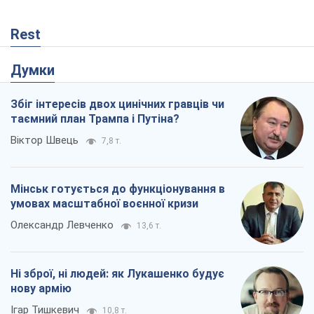
Rest
Думки
Збіг інтересів двох цинічних гравців чи
таємний план Трампа і Путіна?
Віктор Швець
7,8 т.
Мінськ готується до функціонування в
умовах масштабної воєнної кризи
Олександр Левченко
13,6 т.
Ні зброї, ні людей: як Лукашенко будує
нову армію
Ігар Тишкевич
10,8 т.