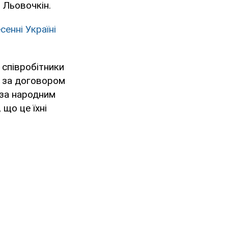
в Льовочкін.
енні Україні
я співробітники
м за договором
 за народним
 що це їхні