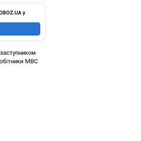
 OBOZ.UA у
 заступником
робітники МВС