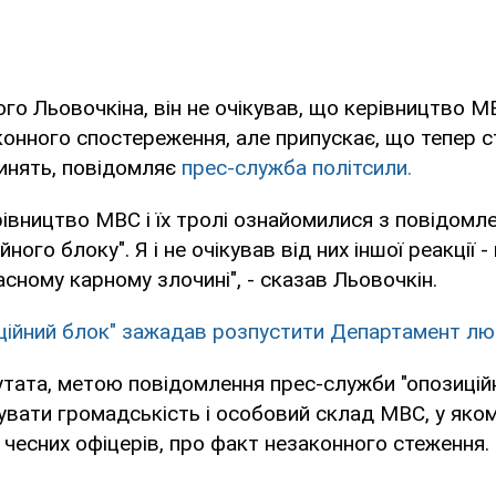
го Льовочкіна, він не очікував, що керівництво М
аконного спостереження, але припускає, що тепер 
инять, повідомляє
прес-служба політсили.
рівництво МВС і їх тролі ознайомилися з повідомл
ного блоку". Я і не очікував від них іншої реакції 
асному карному злочині", - сказав Льовочкін.
ційний блок" зажадав розпустити Департамент люс
тата, метою повідомлення прес-служби "опозицій
вати громадськість і особовий склад МВС, у яко
ь чесних офіцерів, про факт незаконного стеження.