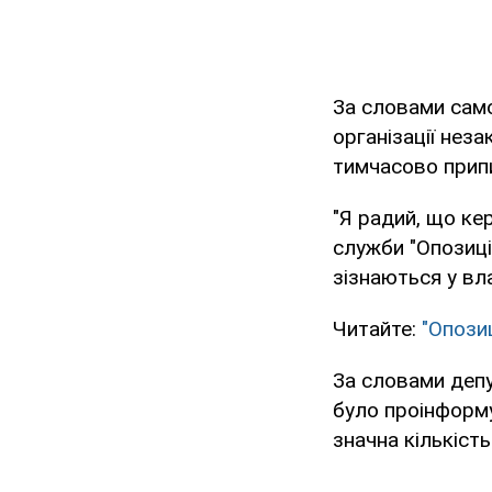
За словами само
організації нез
тимчасово прип
"Я радий, що ке
служби "Опозицій
зізнаються у вл
Читайте:
"Опози
За словами депу
було проінформу
значна кількіст