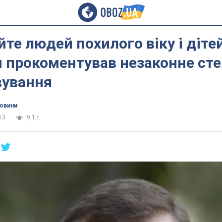
те людей похилого віку і дітей
 прокоментував незаконне сте
вування
новини
13
9,1 т.