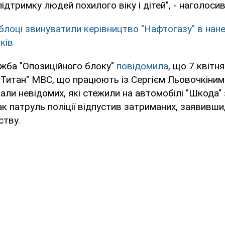
підтримку людей похилого віку і дітей", - наголоси
блоці звинуватили керівництво "Нафтогазу" в нанес
ків
жба "Опозиційного блоку"
повідомила
, що 7 квітн
"Титан" МВС, що працюють із Сергієм Льовочкіни
али невідомих, які стежили на автомобілі "Шкода"
к патруль поліції відпустив затриманих, заявивши,
ству.