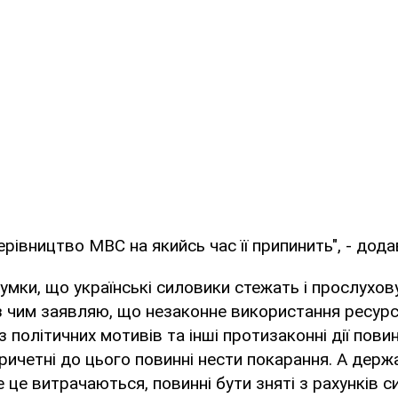
ерівництво МВС на якийсь час її припинить", - додав
думки, що українські силовики стежать і прослухов
 з чим заявляю, що незаконне використання ресур
 політичних мотивів та інші протизаконні дії повин
 причетні до цього повинні нести покарання. А дер
се це витрачаються, повинні бути зняті з рахунків 