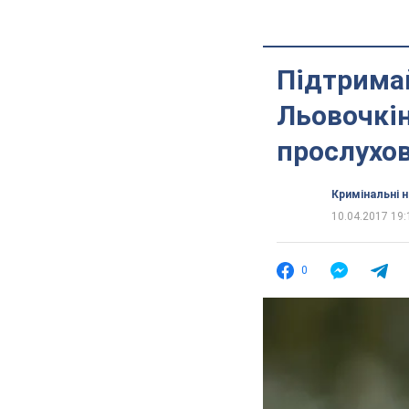
Підтримай
Льовочкін
прослухо
Кримінальні 
10.04.2017 19:
0