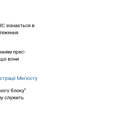
ВС зізнається в
стеження
енням прес-
- що вони
трації Мін'юсту
ного блоку"
му служить