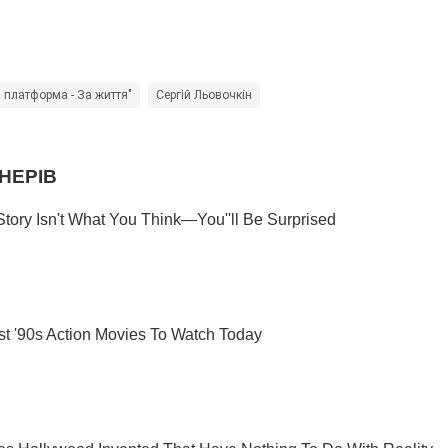
 платформа - За життя"
Сергій Льовочкін