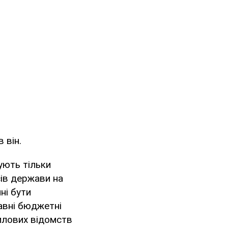
 він.
ують тільки
сів держави на
ні бути
жавні бюджетні
силових відомств