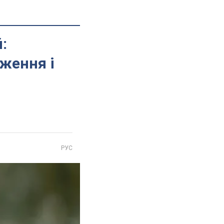
:
ження і
РУС