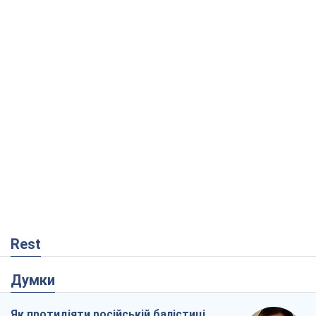
Rest
Думки
Як протидіяти російській балістиці