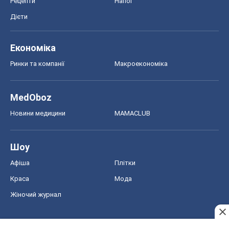
Рецепти
Напої
Дієти
Економіка
Ринки та компанії
Макроекономіка
MedOboz
Новини медицини
MAMACLUB
Шоу
Афіша
Плітки
Краса
Мода
Жіночий журнал