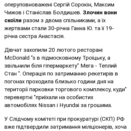
оперуповноважені Сергій Сорокін, Максим
Чижов і Станіслав Болдишев.
Злочин вони
скоїли
разом з двома спільниками, а їх
жертвами стали 30-річна Ганна Ю. та її 19-
річна сестра Анастасія.
Дівчат захопили 20 лютого ресторані
McDonald "s в підмосковному Троїцьку, а
звільнили біля гіпермаркету" Мега - Теплий
Стан ". Операція по затриманню рекетирів в
погонах проходила близько години дня на
території парковки торгового комплексу, куди"
перевертні "приїхали на особистих
автомобілях Nissan і Hyundai за грошима.
У Слідчому комітеті при прокуратурі (СКП) РФ
вже підтвердили затримання міліціонерів, хоча