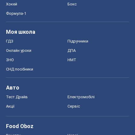
Хокей
Бокс
Формула-1
Моя школа
ГДЗ
Підручники
Онлайн уроки
ДПА
ЗНО
НМТ
СНД посібники
Авто
Тест Драйв
Електромобілі
Акції
Сервіс
Food Oboz