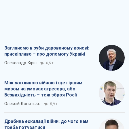
Заглянемо в зуби дарованому коневі:
прискіпливо – про допомогу Україні
Олександр Кірш
6,5 т.
Між жахливою війною і ще гіршим
миром на умовах агресора, або
Безвихідність – теж зброя Росії
Олексій Копитько
5,9 т.
Драбина ескалації війни: до чого нам
треба готуватися