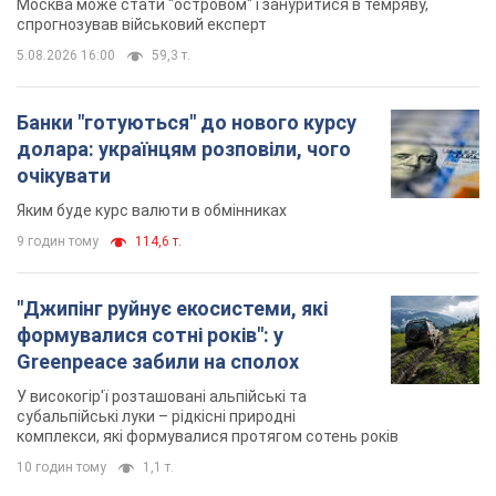
Москва може стати "островом" і зануритися в темряву,
спрогнозував військовий експерт
5.08.2026 16:00
59,3 т.
Банки "готуються" до нового курсу
долара: українцям розповіли, чого
очікувати
Яким буде курс валюти в обмінниках
9 годин тому
114,6 т.
"Джипінг руйнує екосистеми, які
формувалися сотні років": у
Greenpeace забили на сполох
У високогір'ї розташовані альпійські та
субальпійські луки – рідкісні природні
комплекси, які формувалися протягом сотень років
10 годин тому
1,1 т.