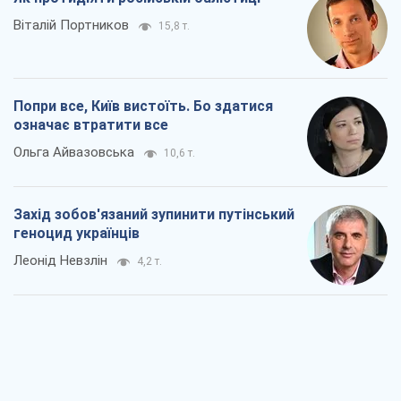
Віталій Портников
15,8 т.
Попри все, Київ вистоїть. Бо здатися
означає втратити все
Ольга Айвазовська
10,6 т.
Захід зобов'язаний зупинити путінський
геноцид українців
Леонід Невзлін
4,2 т.