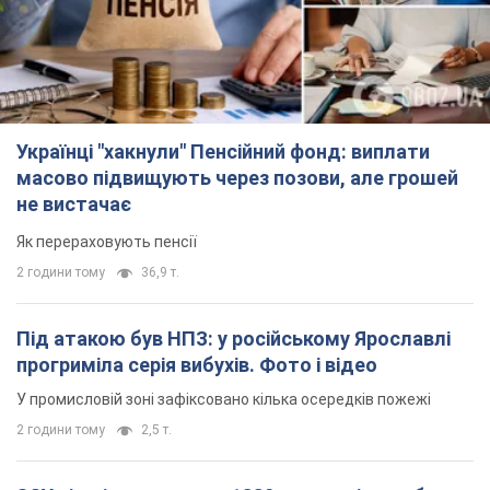
Українці "хакнули" Пенсійний фонд: виплати
масово підвищують через позови, але грошей
не вистачає
Як перераховують пенсії
2 години тому
36,9 т.
Під атакою був НПЗ: у російському Ярославлі
прогриміла серія вибухів. Фото і відео
У промисловій зоні зафіксовано кілька осередків пожежі
2 години тому
2,5 т.