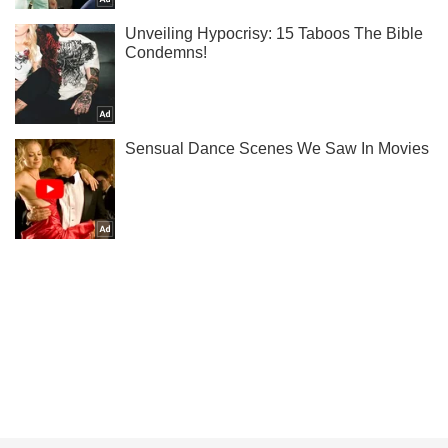
Тисни! Підписуйся! Читай тільки найкраще!
Підписатись
Підписатись
Кримінальні новини
У Британії відмовилися...
Важливе