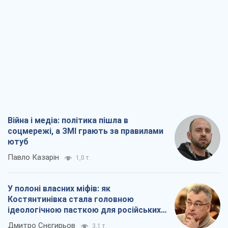
Війна і медіа: політика пішла в
соцмережі, а ЗМІ грають за правилами
ютуб
Павло Казарін
1,0 т.
У полоні власних міфів: як
Костянтинівка стала головною
ідеологічною пасткою для російських
окупантів
Дмитро Снєгирьов
3,1 т.
Рекрутинг: оновлений і, схоже,
корисний ворожий досвід, або
Діалектика вибагливого боягузтва
Олександр Кірш
2,5 т.
Ні зброї, ні людей: як Лукашенко будує