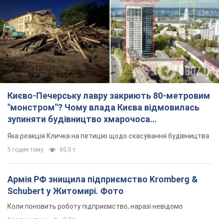
"монстром"? Чому влада Києва відмовилась
зупиняти будівництво хмарочоса
"московського вірянина"
Яка реакція Кличка на петицію щодо скасування будівництва
5 годин тому
60,0 т.
Армія РФ знищила підприємство Kromberg &
Schubert у Житомирі. Фото
Коли поновить роботу підприємство, наразі невідомо
2 години тому
8,7 т.
МЗС Болгарії викликало українського посла
через інцидент із дроном: що сталося
Бесіда відбудеться 10 серпня
5 годин тому
8,0 т.