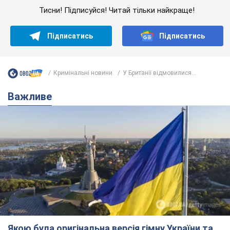
Якою була оригінальна версія гімну України та
чому її боялася Російська імперія: про це не
розповідають у школі
Державним символом є тільки перший куплет та приспів пісні
8 годин тому
38,4 т.
Олександру Пономарьову – 53: що
відомо про трьох дітей секс-