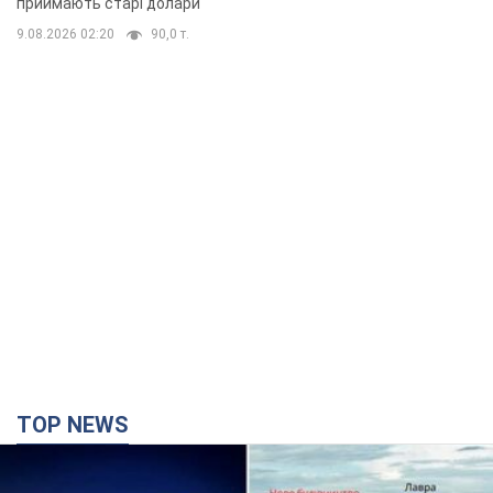
TOP NEWS
Києво-Печерську лавру закриють 80-метровим