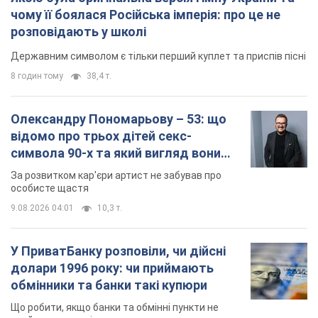
символа 90-х та який вигляд вони
мають
За розвитком кар'єри артист не забував про
особисте щастя
9.08.2026 04:01
10,3 т.
У ПриватБанку розповіли, чи дійсні
долари 1996 року: чи приймають
обмінники та банки такі купюри
Що робити, якщо банки та обмінні пункти не
приймають старі долари
9.08.2026 02:20
90,0 т.