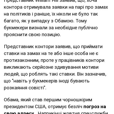
Представник William Hill заявив, що, хоча
контора отримувала заявки на парі про замах
на політиків і раніше, їх ніколи не було так
багато, як у випадку з Обамою. Тому
букмекери визнали за необхідне публічно
прояснити свою позицію.
Представник контори заявив, що приймати
ставки на замах на те або інше особа не є
протизаконним, проте у працівників контори
викликають серйозне здивування мотиви
людей, що роблять такі ставки. Він зазначив,
що "навіть у букмекерів іноді бувають
розкаяння совісті".
Обама, який став першим чорношкірим
президентом США, отримує безліч
погроз на
свою адресу
. Наприкінці жовтня спецслужби