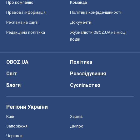
OBOZ.UA
Політика
Світ
Розслідування
Блоги
Суспільство
Регіони України
Київ
Харків
Запоріжжя
Дніпро
Черкаси
Спорт
Футбол
Баскетбол
Хокей
Бокс
Формула-1