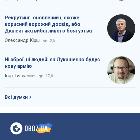
нову армію
Ігар Тишкевич
17,0 т.
Всі думки
Про компанію
Команда
Правова інформація
Політика конфіденційності
Реклама на сайті
Документи
Редакційна політика
Журналісти OBOZ.UA на місці
подій