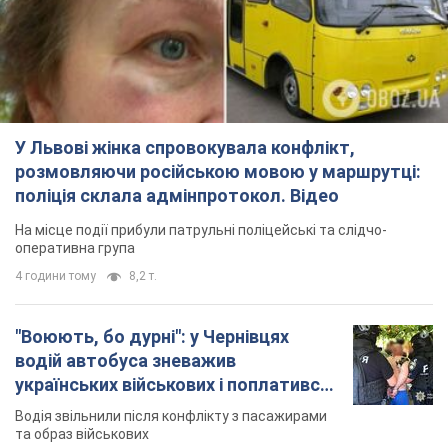
У Львові жінка спровокувала конфлікт,
розмовляючи російською мовою у маршрутці:
поліція склала адмінпротокол. Відео
На місце події прибули патрульні поліцейські та слідчо-
оперативна група
4 години тому
8,2 т.
"Воюють, бо дурні": у Чернівцях
водій автобуса зневажив
українських військових і поплатився.
Відео
Водія звільнили після конфлікту з пасажирами
та образ військових