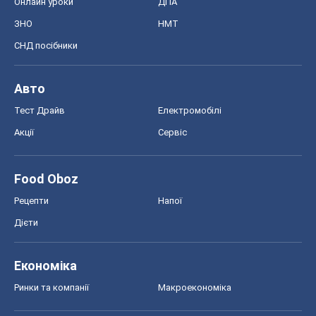
Онлайн уроки
ДПА
ЗНО
НМТ
СНД посібники
Авто
Тест Драйв
Електромобілі
Акції
Сервіс
Food Oboz
Рецепти
Напої
Дієти
Економіка
Ринки та компанії
Макроекономіка