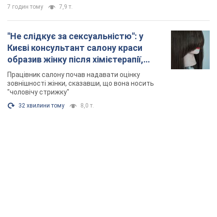
7 годин тому
7,9 т.
"Не слідкує за сексуальністю": у
Києві консультант салону краси
образив жінку після хімієтерапії,
розгорівся скандал. Фото
Працівник салону почав надавати оцінку
зовнішності жінки, сказавши, що вона носить
"чоловічу стрижку"
32 хвилини тому
8,0 т.