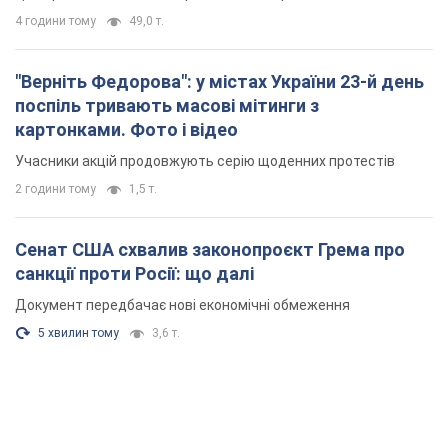
4 години тому
49,0 т.
"Верніть Федорова": у містах України 23-й день
поспіль тривають масові мітинги з
картонками. Фото і відео
Учасники акцій продовжують серію щоденних протестів
2 години тому
1,5 т.
Сенат США схвалив законопроєкт Грема про
санкції проти Росії: що далі
Документ передбачає нові економічні обмеження
5 хвилин тому
3,6 т.