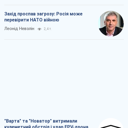
Захід проспав загрозу: Росія може
перевірити НАТО війною
Леонід Невзлін
2,4 т.
"Варта" та "Новатор" витримали
кулеметний обстріл і удар FPV-дрона,