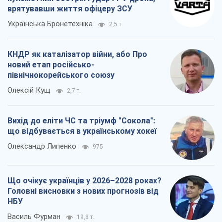
врятувавши життя офіцеру ЗСУ
Українська Бронетехніка
2,5 т.
КНДР як каталізатор війни, або Про
новий етап російсько-
північнокорейського союзу
Олексій Кущ
2,7 т.
Вихід до еліти ЧС та тріумф "Сокола":
що відбувається в українському хокеї
Олександр Липенко
975
Що очікує українців у 2026–2028 роках?
Головні висновки з нових прогнозів від
НБУ
Василь Фурман
19,8 т.