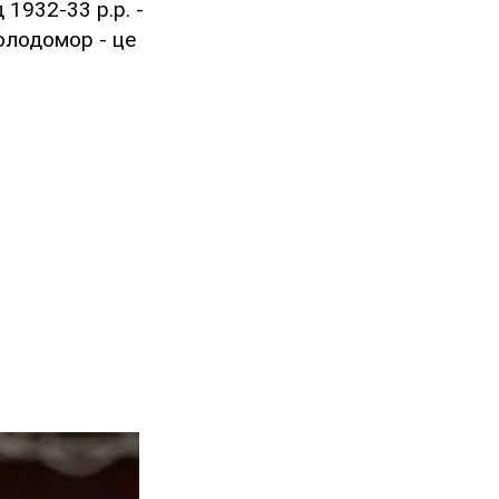
1932-33 р.р. -
олодомор - це