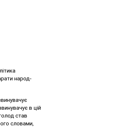
літика
арати народ-
 звинувачує
звинувачує в цій
 голод став
 його словами,