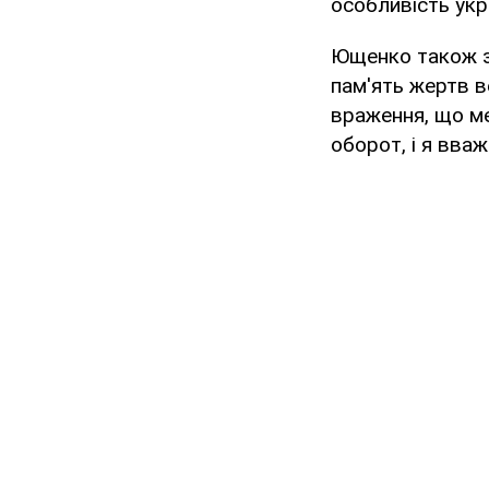
особливість укр
Ющенко також з
пам'ять жертв в
враження, що ме
оборот, і я вва