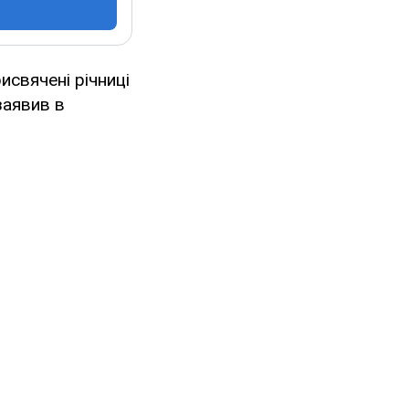
свячені річниці
заявив в