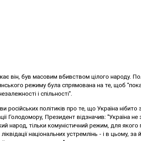
ає він, був масовим вбивством цілого народу. По
нського режиму була спрямована на те, щоб "пок
 незалежності і спільності".
и російських політиків про те, що Україна нібито
ції Голодомору, Президент відзначив: "Україна не 
ький народ, тільки комуністичний режим, для якого
ліквідації національних устремлінь - і в цьому, за