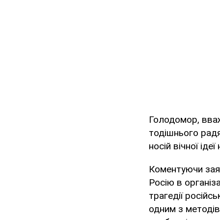
Голодомор, вваж
тодішнього радя
носій вічної ідеї
Коментуючи заяв
Росію в організа
трагедії російс
одним з методів 