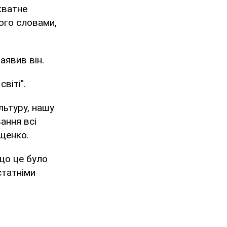
кватне
його словами,
аявив він.
віті".
льтуру, нашу
вання всі
Ющенко.
що це було
статніми