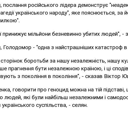
, послання російського лідера демонструє "неаде
агедії українського народу", яке пояснюється, за 
милкою".
ї принижує мільйони безневинно убитих людей", - з
, Голодомор - "одна з найстрашніших катастроф в с
і сторінок боротьби за нашу незалежність, нашу ку
аше прагнення бути незалежною країною, і ці споді
овують з покоління в покоління", - сказав Віктор 
ка, говорити про геноцид можна на тій підставі, 
 людей, які були найбільш незалежними і самодо
українського суспільства, - селян.