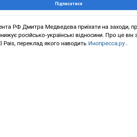
Підписатися
нта РФ Дмитра Медведєва приїхати на заходи, при
нижує російсько-українські відносини. Про це він 
El Pais, переклад якого наводить
Инопресса.ру
.