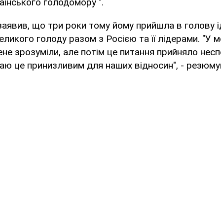
аїнського голодомору ".
аявив, що три роки тому йому прийшла в голову 
еликого голоду разом з Росією та її лідерами. "У 
не зрозуміли, але потім це питання прийняло несп
жаю це принизливим для наших відносин", - резюмув