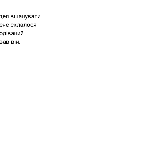
ідея вшанувати
мене склалося
одіваний
ав він.