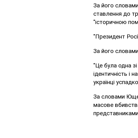
За його словами
ставлення до тр
"історичною по
"Президент Росі
За його словами
"Це була одна з
ідентичність і н
українці успадк
За словами Ющен
масове вбивство
представниками 