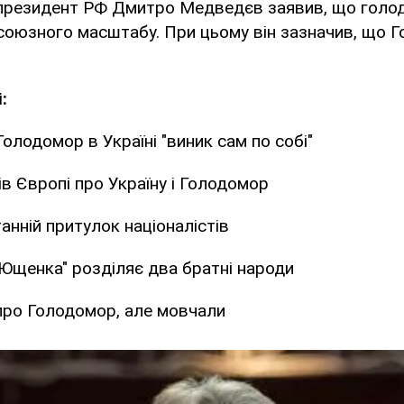
президент РФ Дмитро Медведєв заявив, що голод 
союзного масштабу. При цьому він зазначив, що Г
:
олодомор в Україні "виник сам по собі"
 Європі про Україну і Голодомор
анній притулок націоналістів
Ющенка" розділяє два братні народи
про Голодомор, але мовчали