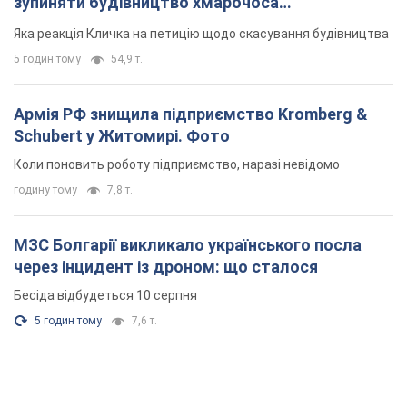
зупиняти будівництво хмарочоса
"московського вірянина"
Яка реакція Кличка на петицію щодо скасування будівництва
5 годин тому
54,9 т.
Армія РФ знищила підприємство Kromberg &
Schubert у Житомирі. Фото
Коли поновить роботу підприємство, наразі невідомо
годину тому
7,8 т.
МЗС Болгарії викликало українського посла
через інцидент із дроном: що сталося
Бесіда відбудеться 10 серпня
5 годин тому
7,6 т.