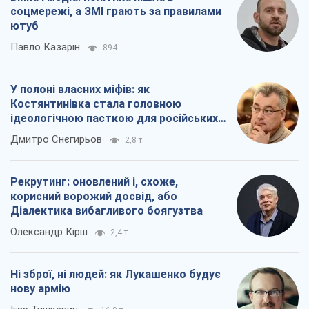
соцмережі, а ЗМІ грають за правилами
ютуб
Павло Казарін
894
У полоні власних міфів: як
Костянтинівка стала головною
ідеологічною пасткою для російських
окупантів
Дмитро Снєгирьов
2,8 т.
Рекрутинг: оновлений і, схоже,
корисний ворожий досвід, або
Діалектика вибагливого боягузтва
Олександр Кірш
2,4 т.
Ні зброї, ні людей: як Лукашенко будує
нову армію