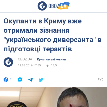
Окупанти в Криму вже
отримали зізнання
"українського диверсанта" в
підготовці терактів
OBOZ.UA
Кримінальні новини
11.08.2016 17:55
13,5 т.
1
РУС