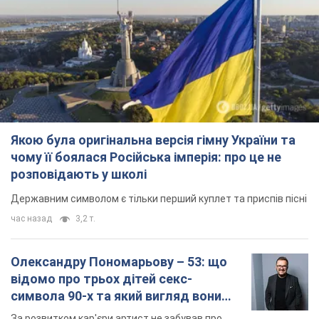
Якою була оригінальна версія гімну України та
чому її боялася Російська імперія: про це не
розповідають у школі
Державним символом є тільки перший куплет та приспів пісні
час назад
3,2 т.
Олександру Пономарьову – 53: що
відомо про трьох дітей секс-
символа 90-х та який вигляд вони
мають
За розвитком кар'єри артист не забував про