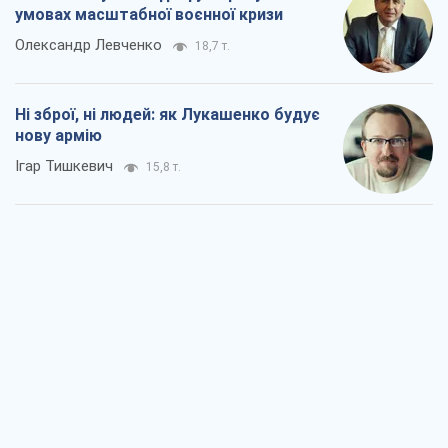
умовах масштабної воєнної кризи
Олександр Левченко
18,7 т.
Ні зброї, ні людей: як Лукашенко будує
нову армію
Ігар Тишкевич
15,8 т.