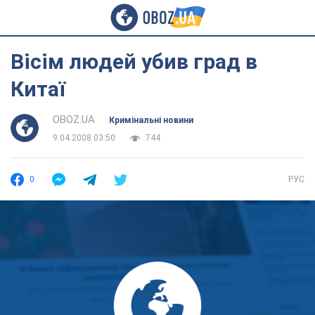
Вісім людей убив град в
Китаї
OBOZ.UA
Кримінальні новини
9.04.2008 03:50
744
0
РУС