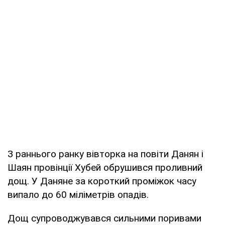
З раннього ранку вівторка на повіти Данян і
Шаян провінції Хубей обрушився проливний
дощ. У Даняне за короткий проміжок часу
випало до 60 міліметрів опадів.
Дощ супроводжувався сильними поривами