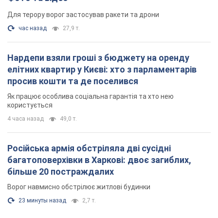
Для терору ворог застосував ракети та дрони
час назад
27,9 т.
Нардепи взяли гроші з бюджету на оренду
елітних квартир у Києві: хто з парламентарів
просив кошти та де поселився
Як працює особлива соціальна гарантія та хто нею
користується
4 часа назад
49,0 т.
Російська армія обстріляла дві сусідні
багатоповерхівки в Харкові: двоє загиблих,
більше 20 постраждалих
Ворог навмисно обстрілює житлові будинки
23 минуты назад
2,7 т.