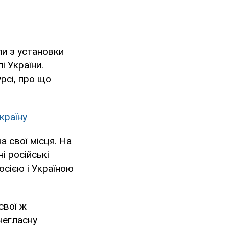
пи з установки
і України.
рсі, про що
країну
а свої місця. На
і російські
осією і Україною
свої ж
негласну