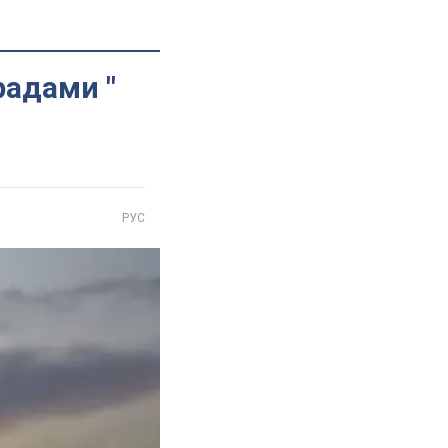
радами "
РУС