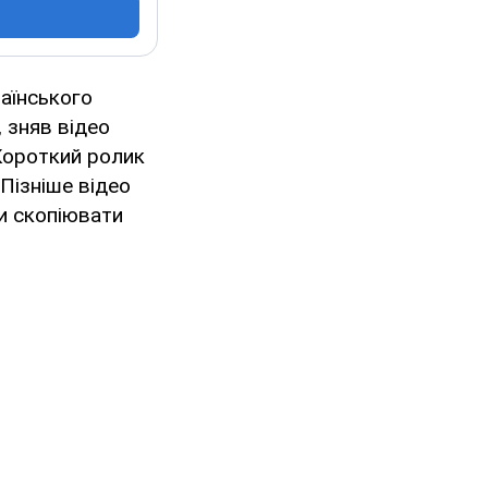
аїнського
 зняв відео
 Короткий ролик
 Пізніше відео
ли скопіювати