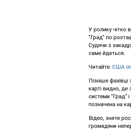
У ролику чітко 
"Град" по розта
Судячи з закадр
саме йдеться.
Читайте:
США оп
Пізніше фахівці 
карті видно, де
системи "Град" 
позначена на ка
Відео, зняте рос
громадяни непе