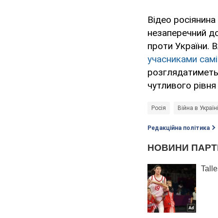
Відео росіянин
незаперечний до
проти України. 
учасниками сам
розглядатиметьс
чутливого рівня
Росія
Війна в Україн
Редакційна політика