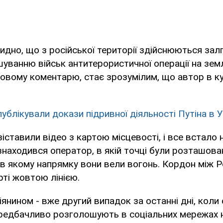
видно, що з російської території здійснюються зал
шуванню військ антитерористичної операції на земл
овому коментарю, стає зрозумілим, що автор в ку
ублікували докази підривної діяльності Путіна в У
зіставили відео з картою місцевості, і все встало н
 знаходився оператор, в якій точці були розташован
і в якому напрямку вони вели вогонь. Кордон між Р
рті жовтою лінією.
іянином - вже другий випадок за останні дні, коли 
редбачливо розголошують в соціальних мережах 