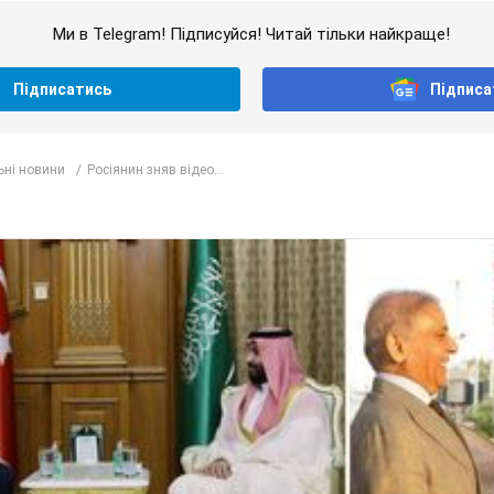
Ми в Telegram! Підписуйся! Читай тільки найкраще!
Підписатись
Підписа
ьні новини
Росіянин зняв відео...