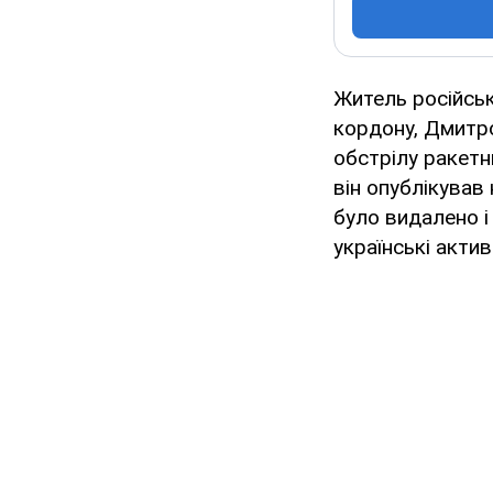
Житель російськ
кордону, Дмитро
обстрілу ракетн
він опублікував 
було видалено і
українські акти