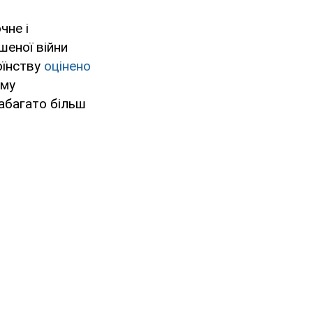
чне і
шеної війни
оїнству
оцінено
ому
набагато більш