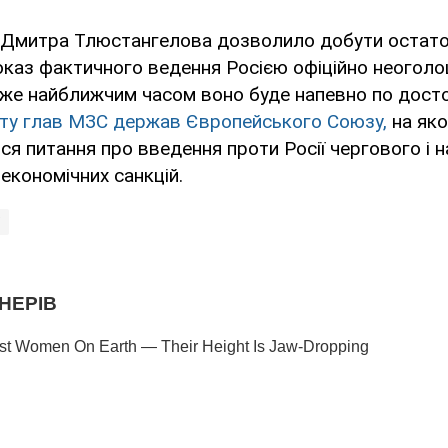
а Дмитра Тлюстангелова дозволило добути остато
каз фактичного ведення Росією офіційно неоголо
Вже найближчим часом воно буде напевно по дост
іту глав МЗС держав Європейського Союзу,
на як
я питання про введення проти Росії чергового і 
 економічних санкцій.
і