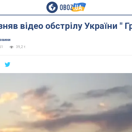
зняв відео обстрілу України " Г
новини
51
39,2 т.