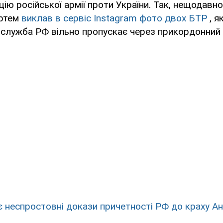
цію російської армії проти України. Так, нещодавн
Артем
виклав в сервіс Instagram фото двох БТР
, як
лужба РФ вільно пропускає через прикордонний 
є неспростовні докази причетності РФ до краху Ан