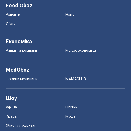
Food Oboz
Рецепти
Напої
Дієти
Економіка
Ринки та компанії
Макроекономіка
MedOboz
Новини медицини
MAMACLUB
Шоу
Афіша
Плітки
Краса
Мода
Жіночий журнал