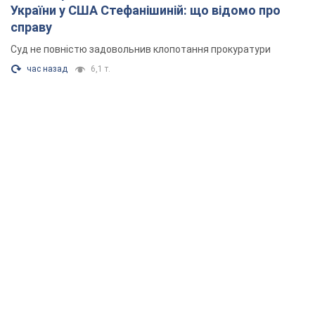
України у США Стефанішиній: що відомо про
справу
Суд не повністю задовольнив клопотання прокуратури
час назад
6,1 т.