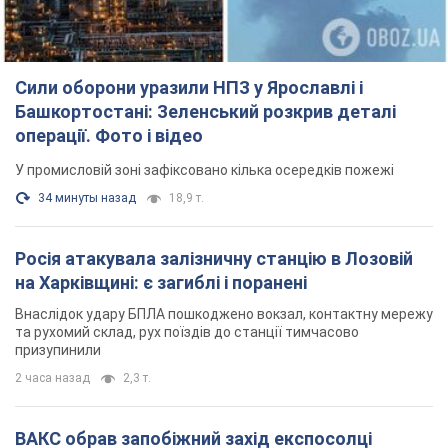
Сили оборони уразили НПЗ у Ярославлі і
Башкортостані: Зеленський розкрив деталі
операції. Фото і відео
У промисловій зоні зафіксовано кілька осередків пожежі
34 минуты назад
18,9 т.
Росія атакувала залізничну станцію в Лозовій
на Харківщині: є загиблі і поранені
Внаслідок удару БПЛА пошкоджено вокзал, контактну мережу
та рухомий склад, рух поїздів до станції тимчасово
призупинили
2 часа назад
2,3 т.
ВАКС обрав запобіжний захід експосолці