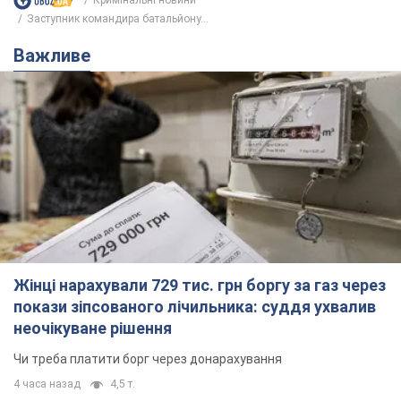
Кримінальні новини
Заступник командира батальйону...
Важливе
Жінці нарахували 729 тис. грн боргу за газ через
покази зіпсованого лічильника: суддя ухвалив
неочікуване рішення
Чи треба платити борг через донарахування
4 часа назад
4,5 т.