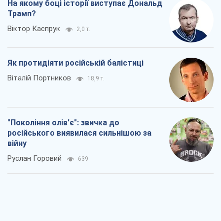
На якому боці історії виступає Дональд
Трамп?
Віктор Каспрук
2,0 т.
Як протидіяти російській балістиці
Віталій Портников
18,9 т.
"Покоління олів'є": звичка до
російського виявилася сильнішою за
війну
Руслан Горовий
639