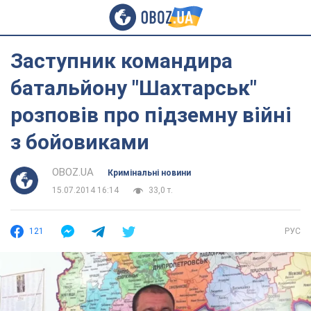
Заступник командира
батальйону "Шахтарськ"
розповів про підземну війні
з бойовиками
OBOZ.UA
Кримінальні новини
15.07.2014 16:14
33,0 т.
121
РУС