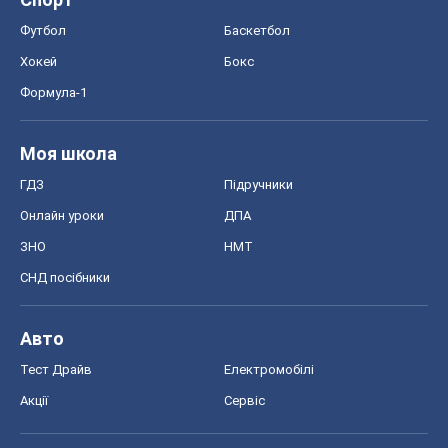
Футбол
Баскетбол
Хокей
Бокс
Формула-1
Моя школа
ГДЗ
Підручники
Онлайн уроки
ДПА
ЗНО
НМТ
СНД посібники
Авто
Тест Драйв
Електромобілі
Акції
Сервіс