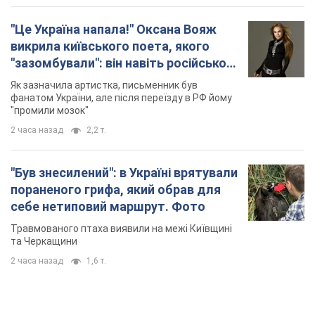
"Це Україна напала!" Оксана Вояж
викрила київського поета, якого
"зазомбували": він навіть російської
не знав, а тепер хоче геноциду
Як зазначила артистка, письменник був
українців
фанатом України, але після переїзду в РФ йому
"промили мозок"
2 часа назад
2,2 т.
"Був знесилений": в Україні врятували
пораненого грифа, який обрав для
себе нетиповий маршрут. Фото
Травмованого птаха виявили на межі Київщині
та Черкащини
2 часа назад
1,6 т.