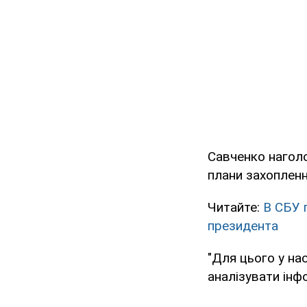
Савченко наголос
плани захопленн
Читайте:
В СБУ 
президента
"Для цього у нас
аналізувати інф