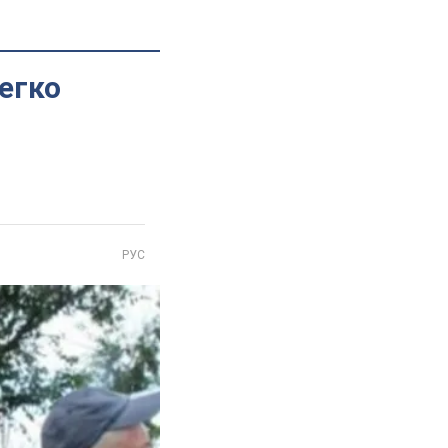
легко
РУС