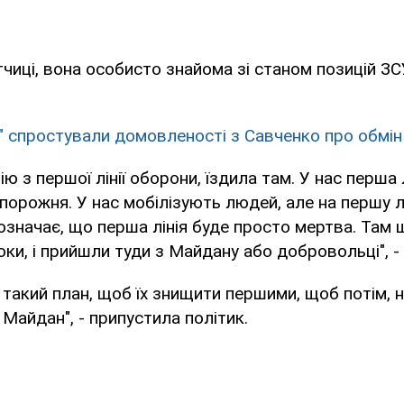
чиці, вона особисто знайома зі станом позицій ЗС
" спростували домовленості з Савченко про обмі
ю з першої лінії оборони, їздила там. У нас перша 
порожня. У нас мобілізують людей, але на першу л
означає, що перша лінія буде просто мертва. Там щ
оки, і прийшли туди з Майдану або добровольці", -
 такий план, щоб їх знищити першими, щоб потім, н
 Майдан", - припустила політик.