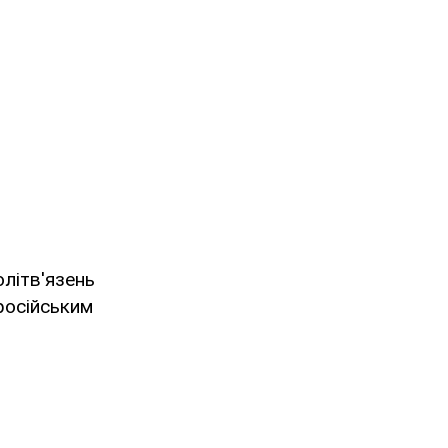
олітв'язень
осійським