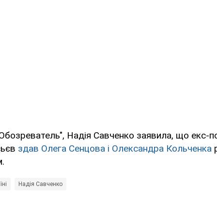
Обозреватель", Надія Савченко заявила, що екс-п
сьєв
здав Олега Сенцова і Олександра Кольченка
р
.
їні
Надія Савченко