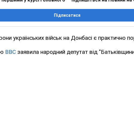
Підписатися
рони українських військ на Донбасі є практично п
'ю
BBC
заявила народний депутат від "Батьківщини