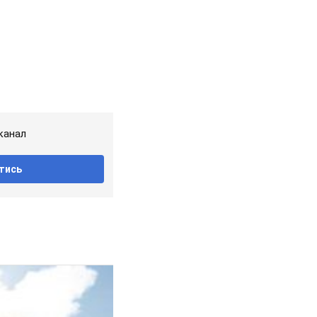
канал
тись