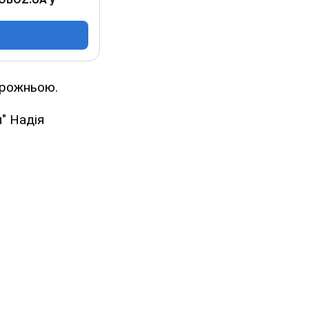
орожньою.
" Надія