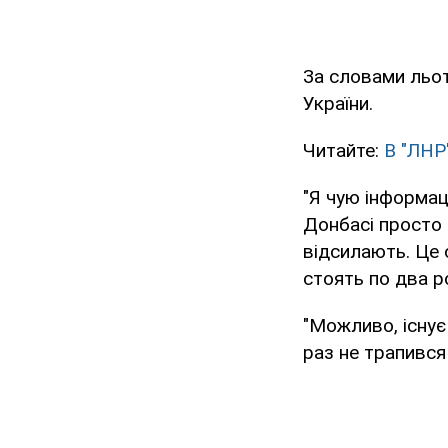
За словами льот
України.
Читайте:
В "ЛНР
"Я чую інформаці
Донбасі просто 
відсилають. Це 
стоять по два р
"Можливо, існує
раз не трапився