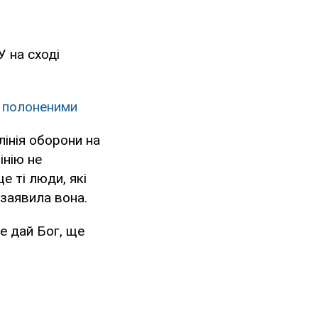
У на сході
н полоненими
лінія оборони на
інію не
е ті люди, які
 заявила вона.
е дай Бог, ще