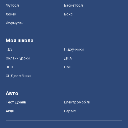
Футбол
Баскетбол
Хокей
Бокс
Формула-1
Моя школа
ГДЗ
Підручники
Онлайн уроки
ДПА
ЗНО
НМТ
СНД посібники
Авто
Тест Драйв
Електромобілі
Акції
Сервіс