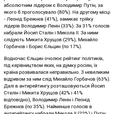
абсолютним лідером є Володимир Путін, за
якого б проголосувало (80%). На другому місці
- Леонід Брежнєв (41%), замикає трійку
лідерів Володимир Ленін (33%). За 31% голосів
набрали Йосип Сталін і Микола II. За ними
слідують Микита Хрущов (29%), Михайло
Горбачов і Борис Єльцин (по 17%).
Водночас Єльцин очолює рейтинг політиків,
під керівництвом яких, на думку росіян, їх
країна розвивалася неправильно. З невеликим
відривом за ним слід Михайло Горбачов (63%).
Далі в антирейтингу розташовуються Йосип
Сталін і Микита Хрущов (42% і 41%
відповідно), Володимир Ленін і Леонід
Брежнєв (по 35%). Найменше голосів в
антирейтингу набрали Микола II (22%) і Путін