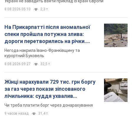
Україні не завадить взяти приклад із країн Європи
8.08.2026 05:10
2,3 т.
На Прикарпатті після аномальної
спеки пройшла потужна злива:
дороги перетворились на річки.
Відео
Негода накрила Івано-Франківщину та
курортний Буковель
8.08.2026 09:27
32,5 т.
Жінці нарахували 729 тис. грн боргу
за газ через покази зіпсованого
лічильника: суддя ухвалив
неочікуване рішення
Чи треба платити борг через донарахування
9 часов назад
31,4 т.