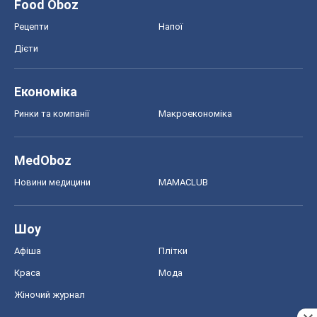
Food Oboz
Рецепти
Напої
Дієти
Економіка
Ринки та компанії
Макроекономіка
MedOboz
Новини медицини
MAMACLUB
Шоу
Афіша
Плітки
Краса
Мода
Жіночий журнал