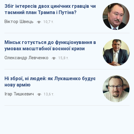
Збіг інтересів двох цинічних гравців чи
таємний план Трампа і Путіна?
Віктор Швець
10,7 т.
Мінськ готується до функціонування в
умовах масштабної воєнної кризи
Олександр Левченко
15,8 т.
Ні зброї, ні людей: як Лукашенко будує
нову армію
Ігар Тишкевич
13,6 т.