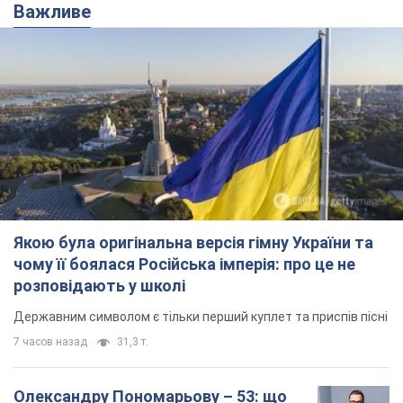
Якою була оригінальна версія гімну України та
чому її боялася Російська імперія: про це не
розповідають у школі
Державним символом є тільки перший куплет та приспів пісні
7 часов назад
31,3 т.
Олександру Пономарьову – 53: що
відомо про трьох дітей секс-
символа 90-х та який вигляд вони
мають
За розвитком кар'єри артист не забував про
особисте щастя
9.08.2026 04:01
9,8 т.
У ПриватБанку розповіли, чи дійсні