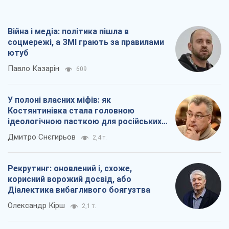
Костянтинівка стала головною
ідеологічною пасткою для російських
окупантів
Дмитро Снєгирьов
2,4 т.
Рекрутинг: оновлений і, схоже,
корисний ворожий досвід, або
Діалектика вибагливого боягузтва
Олександр Кірш
2,1 т.
Ні зброї, ні людей: як Лукашенко будує
нову армію
Ігар Тишкевич
16,8 т.
Всі думки