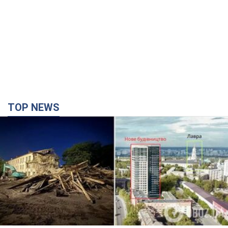
TOP NEWS
Києво-Печерську лавру закриють 80-метровим
"монстром"? Чому влада Києва відмовилась
зупиняти будівництво хмарочоса
"московського вірянина"
Яка реакція Кличка на петицію щодо скасування будівництва
4 часа назад
44,4 т.
Армія РФ знищила підприємство Kromberg &