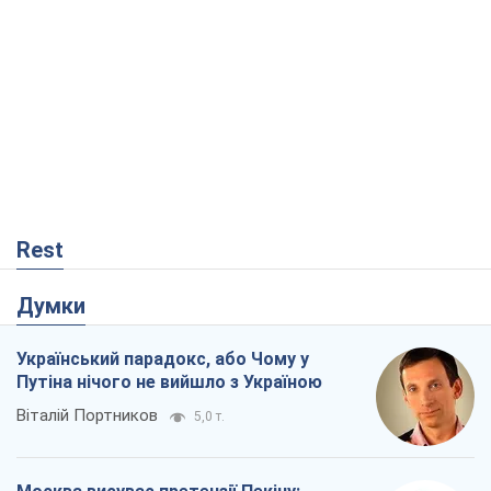
Rest
Думки
Український парадокс, або Чому у
Путіна нічого не вийшло з Україною
Віталій Портников
5,0 т.
Москва висуває претензії Пекіну:
дружба перетворюється на залежність
Росії від Китаю
Віктор Каспрук
6,1 т.
Дух Анкоріджа остаточно випарувався
Віктор Андрусів
936