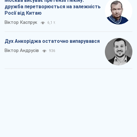
Війна і медіа: політика пішла в
соцмережі, а ЗМІ грають за правилами
ютуб
Павло Казарін
609
У полоні власних міфів: як