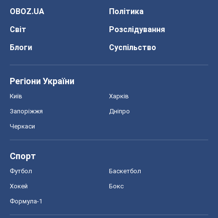
Київ
Харків
Запоріжжя
Дніпро
Черкаси
Спорт
Футбол
Баскетбол
Хокей
Бокс
Формула-1
Моя школа
ГДЗ
Підручники
Онлайн уроки
ДПА
ЗНО
НМТ
СНД посібники