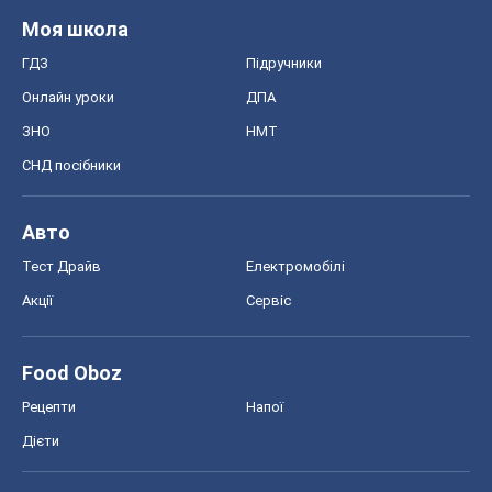
Авто
Тест Драйв
Електромобілі
Акції
Сервіс
Food Oboz
Рецепти
Напої
Дієти
Економіка
Ринки та компанії
Макроекономіка
MedOboz
Новини медицини
MAMACLUB