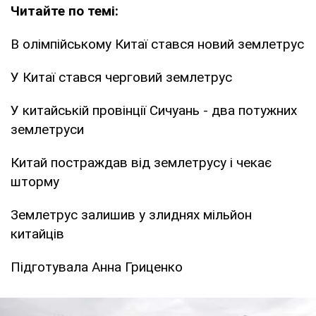
Читайте по темі:
В олімпійському Китаї стався новий землетрус
У Китаї стався черговий землетрус
У китайській провінції Сичуань - два потужних
землетруси
Китай постраждав від землетрусу і чекає
шторму
Землетрус залишив у злиднях мільйон
китайців
Підготувала Анна Гриценко