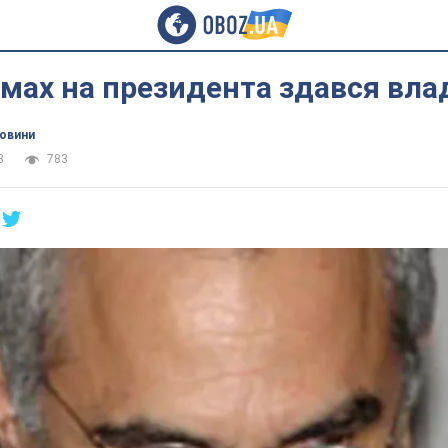
мах на президента здався вла
новини
8
783