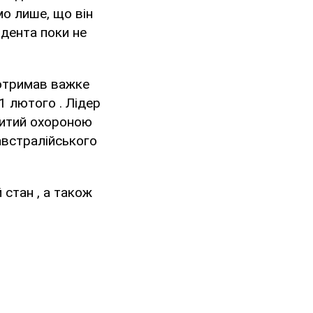
мо лише, що він
идента поки не
 отримав важке
1 лютого . Лідер
битий охороною
 австралійського
 стан , а також