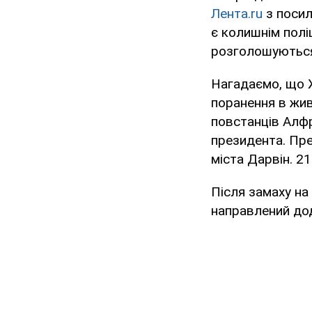
Лента.ru
з посил
є колишнім полі
розголошуютьс
Нагадаємо, що Ж
поранення в жив
повстанців Алф
президента. Пре
міста Дарвін. 2
Після замаху на
направлений дод