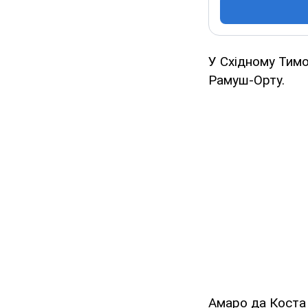
У Східному Тимо
Рамуш-Орту.
Амаро да Коста 