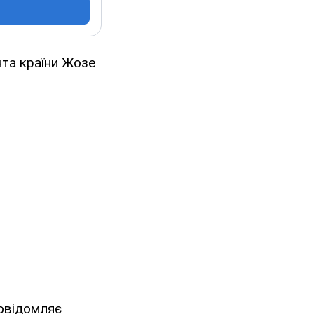
нта країни Жозе
повідомляє