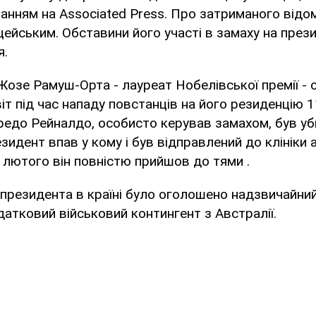
анням на Associated Press. Про затриманого відо
цейським. Обставини його участі в замаху на през
я.
озе Рамуш-Орта - лауреат Нобелівської премії -
іт під час нападу повстанців на його резиденцію 1
редо Рейналдо, особисто керував замахом, був у
зидент впав у кому і був відправлений до клініки
1 лютого він повністю прийшов до тями .
 президента в країні було оголошено надзвичайний
атковий військовий контингент з Австралії.