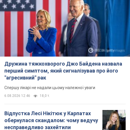
Дружина тяжкохворого Джо Байдена назвала
перший симптом, який сигналізував про його
"агресивний" рак
Спершу лікарі не надали цьому належної уваги
6.08.2026 12:46
18,0 т.
Відпустка Лесі Нікітюк у Карпатах
обернулася скандалом: чому ведучу
несправедливо захейтили