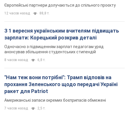
Європейські партнери долучаються до спільного проєкту
12 часов назад
88,8 т.
З 1 вересня українським вчителям підвищать
зарплати: Корецький розкрив деталі
Одночасно з підвищенням зарплат педагогам уряд
анонсував збільшення студентських стипендій
8 часов назад
6,8 т.
"Нам теж вони потрібні": Трамп відповів на
прохання Зеленського щодо передачі Україні
ракет для Patriot
Американські запаси окремих боєприпасів обмежені
7 часов назад
2,5 т.