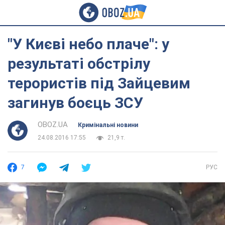
"У Києві небо плаче": у
результаті обстрілу
терористів під Зайцевим
загинув боєць ЗСУ
OBOZ.UA
Кримінальні новини
24.08.2016 17:55
21,9 т.
7
РУС