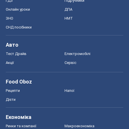
ГДЗ
Підручники
Онлайн уроки
ДПА
ЗНО
НМТ
СНД посібники
Авто
Тест Драйв
Електромобілі
Акції
Сервіс
Food Oboz
Рецепти
Напої
Дієти
Економіка
Ринки та компанії
Макроекономіка