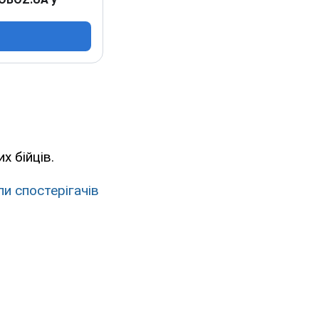
х бійців.
и спостерігачів