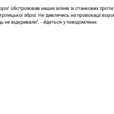
орог обстрілював наших воїнів зі станкових прот
стрілецької зброї. Не дивлячись на провокації воро
ь не відкривали", - йдеться у повідомленні.