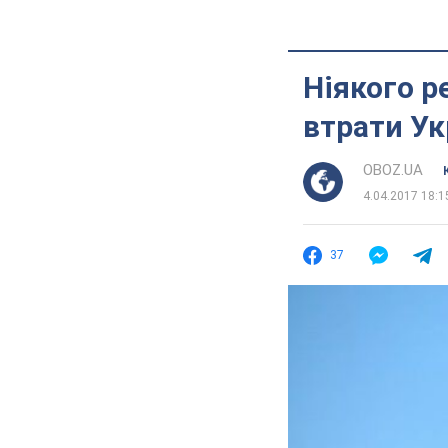
Ніякого р
втрати Ук
OBOZ.UA
4.04.2017 18:1
37