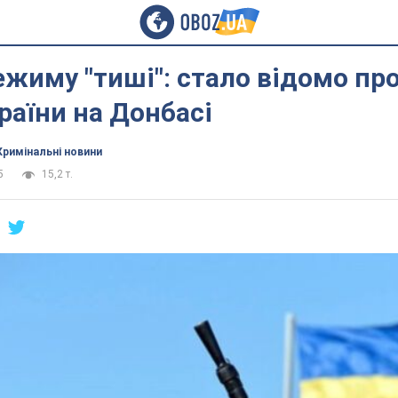
ежиму "тиші": стало відомо про
раїни на Донбасі
Кримінальні новини
5
15,2 т.