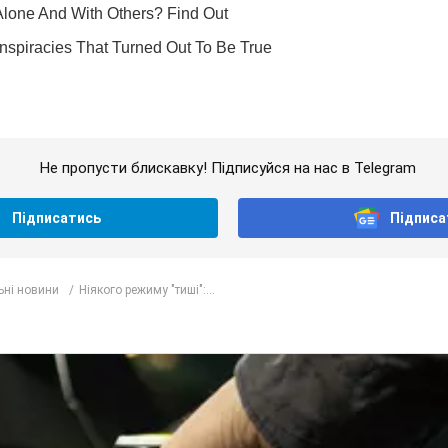
Не пропусти блискавку! Підписуйся на нас в Telegram
Підписатись
Підписа
ьні новини
Ніякого режиму "тиші":...