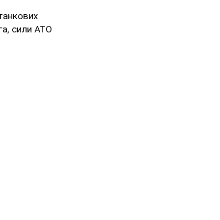
итанкових
га, сили АТО