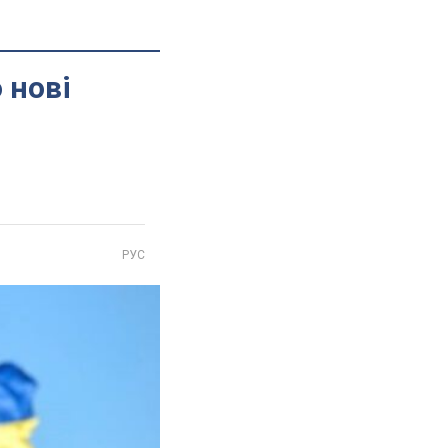
 нові
РУС