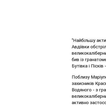
"Найбільшу акти
Авдіївки обстрі
великокаліберни
бив із гранатом
Бутівка і Пісків
Поблизу Маріупо
захисників Красн
Водяного - з гра
великокаліберни
активно застос