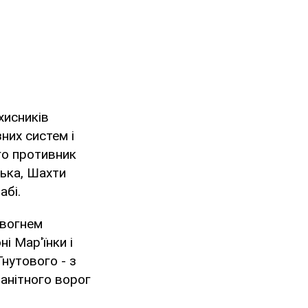
хисників
них систем і
го противник
цька, Шахти
абі.
 вогнем
і Мар'їнки і
Гнутового - з
ранітного ворог