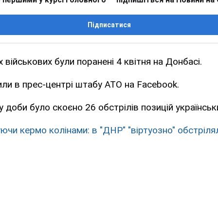
Підписатися
 військових були поранені 4 квітня на Донбасі.
ли в прес-центрі штабу АТО на Facebook.
 доби було скоєно 26 обстрілів позицій українськи
ючи кермо колінами: в "ДНР" "віртуозно" обстрілял