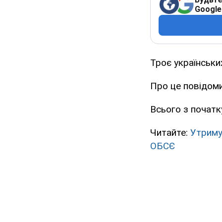
Google
Троє українських
Про це повідоми
Всього з початку
Читайте:
Утриму
ОБСЄ