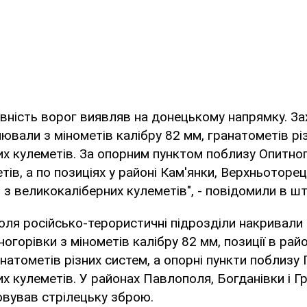
вність ворог виявляв на донецькому напрямку. За
лювали з мінометів калібру 82 мм, гранатометів різ
х кулеметів. За опорним пунктом поблизу Опитно
етів, а по позиціях у районі Кам'янки, Верхньоторе
 - з великокаліберних кулеметів", - повідомили в шт
ля російсько-терористичні підрозділи накривали
огорівки з мінометів калібру 82 мм, позиції в район
натометів різних систем, а опорні пункти поблизу 
х кулеметів. У районах Павлополя, Богданівки і Г
овував стрілецьку зброю.