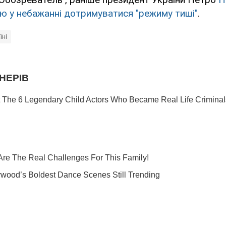
ю у небажанні дотримуватися "режиму тиші"
.
їні