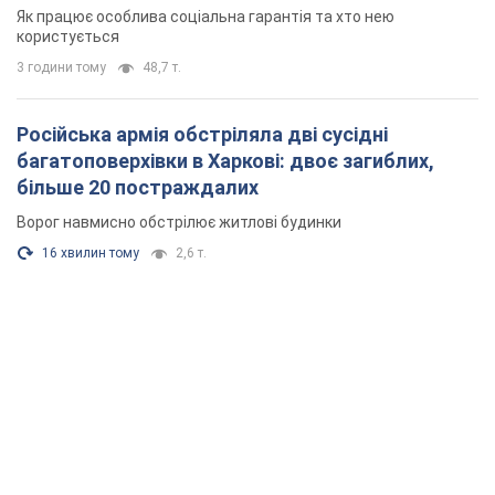
Як працює особлива соціальна гарантія та хто нею
користується
3 години тому
48,7 т.
Російська армія обстріляла дві сусідні
багатоповерхівки в Харкові: двоє загиблих,
більше 20 постраждалих
Ворог навмисно обстрілює житлові будинки
16 хвилин тому
2,6 т.