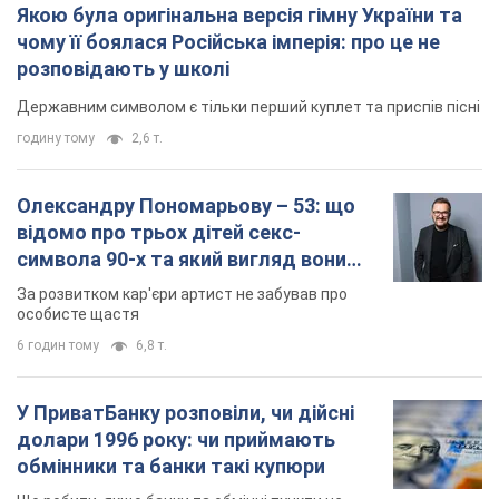
Якою була оригінальна версія гімну України та
чому її боялася Російська імперія: про це не
розповідають у школі
Державним символом є тільки перший куплет та приспів пісні
годину тому
2,6 т.
Олександру Пономарьову – 53: що
відомо про трьох дітей секс-
символа 90-х та який вигляд вони
мають
За розвитком кар'єри артист не забував про
особисте щастя
6 годин тому
6,8 т.
У ПриватБанку розповіли, чи дійсні
долари 1996 року: чи приймають
обмінники та банки такі купюри