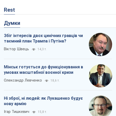
Rest
Думки
Збіг інтересів двох цинічних гравців чи
таємний план Трампа і Путіна?
Віктор Швець
14,3 т.
Мінськ готується до функціонування в
умовах масштабної воєнної кризи
Олександр Левченко
18,6 т.
Ні зброї, ні людей: як Лукашенко будує
нову армію
Ігар Тишкевич
15,8 т.