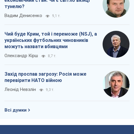
економічний стан. Чи є світло вкінці
тунелю?
Вадим Денисенко
9,1 т.
Чий буде Крим, той і переможе (NSJ), а
українських футбольних чиновників
можуть назвати вбивцями
Олександр Кірш
8,7 т.
Захід проспав загрозу: Росія може
перевірити НАТО війною
Леонід Невзлін
9,3 т.
Всі думки