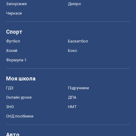
Запоріжжя
Дніпро
Черкаси
Спорт
Футбол
Баскетбол
Хокей
Бокс
Формула-1
Моя школа
ГДЗ
Підручники
Онлайн уроки
ДПА
ЗНО
НМТ
СНД посібники
Авто