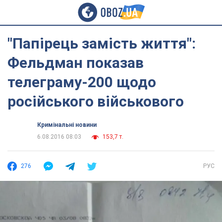
"Папірець замість життя":
Фельдман показав
телеграму-200 щодо
російського військового
Кримінальні новини
6.08.2016 08:03
153,7 т.
276
РУС