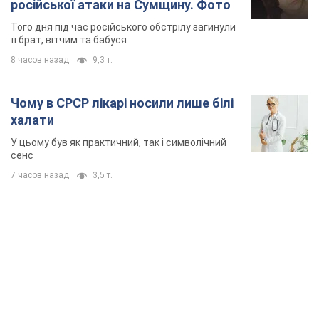
російської атаки на Сумщину. Фото
Того дня під час російського обстрілу загинули
її брат, вітчим та бабуся
8 часов назад
9,3 т.
Чому в СРСР лікарі носили лише білі
халати
У цьому був як практичний, так і символічний
сенс
7 часов назад
3,5 т.