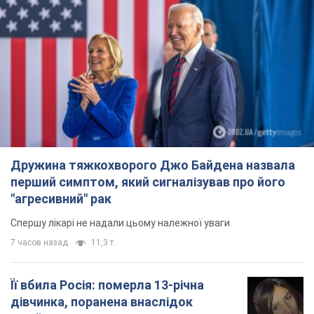
Дружина тяжкохворого Джо Байдена назвала
перший симптом, який сигналізував про його
"агресивний" рак
Спершу лікарі не надали цьому належної уваги
7 часов назад
11,3 т.
Її вбила Росія: померла 13-річна
дівчинка, поранена внаслідок