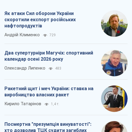
Як атаки Сил оборони України
скоротили експорт російських
нафтопродуктів
Андрій Клименко
729
Два супертурніри Магучіх: спортивний
календар осені 2026 року
Олександр Липенко
483
Ракетний щит і меч України: ставка на
виробництво власних ракет
Кирило Татарінов
1,4 т.
Посмертна "презумпція винуватості":
хто дозволив ТЦК судити загиблих