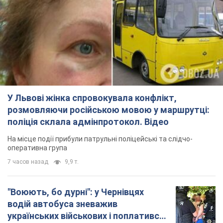
У Львові жінка спровокувала конфлікт,
розмовляючи російською мовою у маршрутці:
поліція склала адмінпротокол. Відео
На місце події прибули патрульні поліцейські та слідчо-
оперативна група
7 часов назад
9,9 т.
"Воюють, бо дурні": у Чернівцях
водій автобуса зневажив
українських військових і поплатився.