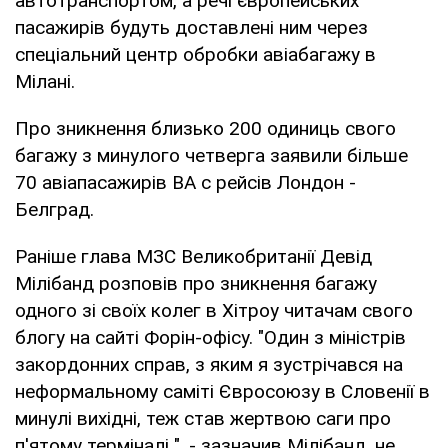
автотранспортом, а речі європейських
пасажирів будуть доставлені ним через
спеціальний центр обробки авіабагажу в
Мілані.
Про зникнення близько 200 одиниць свого
багажу з минулого четверга заявили більше
70 авіапасажирів BA c рейсів Лондон -
Белград.
Раніше глава МЗС Великобританії Девід
Мілібанд розповів про зникнення багажу
одного зі своїх колег в Хітроу читачам свого
блогу на сайті Форін-офісу. "Один з міністрів
закордонних справ, з яким я зустрічався на
неформальному саміті Євросоюзу в Словенії в
минулі вихідні, теж став жертвою саги про
п'ятому терміналі ", - зазначив Мілібанд, не