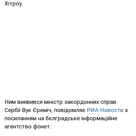
Хітроу.
Ним виявився міністр закордонних справ
Сербії Вук Єреміч, повідомляє
РИА Новости
з
посиланням на бєлградське інформаційне
агентство фонет.