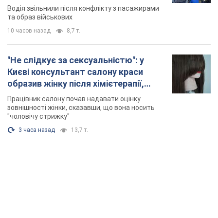
Відео
Водія звільнили після конфлікту з пасажирами
та образ військових
10 часов назад
8,7 т.
"Не слідкує за сексуальністю": у
Києві консультант салону краси
образив жінку після хімієтерапії,
розгорівся скандал. Фото
Працівник салону почав надавати оцінку
зовнішності жінки, сказавши, що вона носить
"чоловічу стрижку"
3 часа назад
13,7 т.