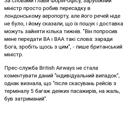
За словами глави Форін-офісу, зарубіжний
міністр просто робив пересадку в
лондонському аеропорту, але його речей ніде
не було, і йому сказали, що їх пошук і доставка
можуть зайняти кілька тижнів. "Він попросив
мене передати ВА і ВАА такі слова: заради
Бога, зробіть щось з цим", - пише британський
міністр.
Прес-служба Вritish Airways не стала
коментувати даний "індивідуальний випадок",
однак визнала, що "після скасувань рейсів з
терміналу 5 багаж деяких пасажирів, на жаль,
був затриманий".