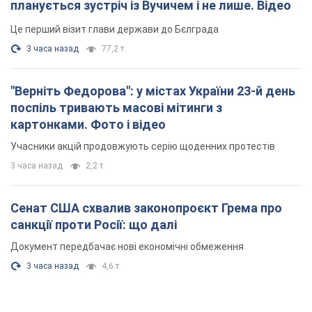
планується зустріч із Вучичем і не лише. Відео
Це перший візит глави держави до Бєлграда
3 часа назад
77,2 т.
"Верніть Федорова": у містах України 23-й день
поспіль тривають масові мітинги з
картонками. Фото і відео
Учасники акцій продовжують серію щоденних протестів
3 часа назад
2,2 т.
Сенат США схвалив законопроєкт Грема про
санкції проти Росії: що далі
Документ передбачає нові економічні обмеження
3 часа назад
4,6 т.