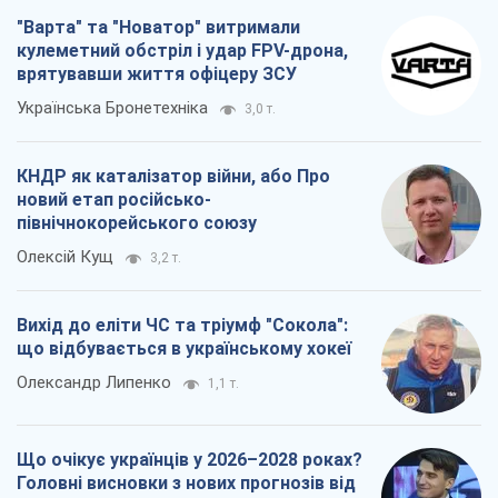
"Варта" та "Новатор" витримали
кулеметний обстріл і удар FPV-дрона,
врятувавши життя офіцеру ЗСУ
Українська Бронетехніка
3,0 т.
КНДР як каталізатор війни, або Про
новий етап російсько-
північнокорейського союзу
Олексій Кущ
3,2 т.
Вихід до еліти ЧС та тріумф "Сокола":
що відбувається в українському хокеї
Олександр Липенко
1,1 т.
Що очікує українців у 2026–2028 роках?
Головні висновки з нових прогнозів від