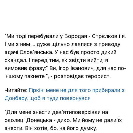
"Ми тоді перебували у Бородая - Стрєлков і я.
І ми з ним ... дуже щільно лаялися з приводу
здачі Слов'янська. У нас був просто дикий
скандал. І перед тим, як звідти вийти, я
вимовив фразу:" Ви, Ігор Іванович, для нас по-
іншому пахнете ", - розповідає терорист.
Читайте:
Гіркін: мене не для того прибирали з
Донбасу, щоб я туди повернувся
"Для мене знести дев'ятиповерхівки на
околиці Донецька - дико. Ми йому не дали їх
знести. Він хотів, бо, на його думку,