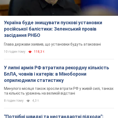
Україна буде знищувати пускові установки
російської балістики: Зеленський провів
засідання РНБО
Глава держави заявив, що установки будуть атаковані
10 годин тому
118,3 т.
У липні армія РФ втратила рекордну кількість
БпЛА, човнів і катерів: в Міноборони
оприлюднили статистику
Минулого місяця також зросли втрати РФ у живій силі, танках
та кількість уражень на великій відстані
8 годин тому
4,3 т.
"Потрібні швидкі та нестандартні підходи":