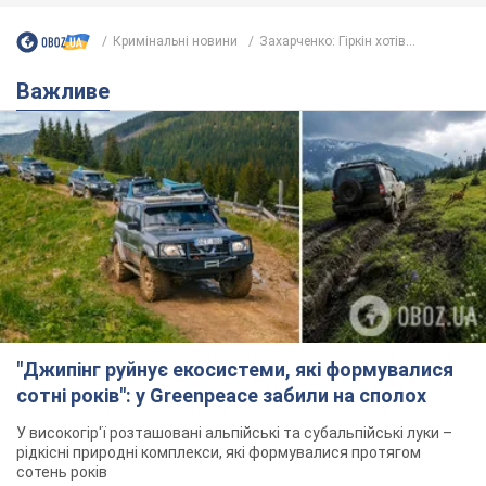
Кримінальні новини
Захарченко: Гіркін хотів...
Важливе
"Джипінг руйнує екосистеми, які формувалися
сотні років": у Greenpeace забили на сполох
У високогір'ї розташовані альпійські та субальпійські луки –
рідкісні природні комплекси, які формувалися протягом
сотень років