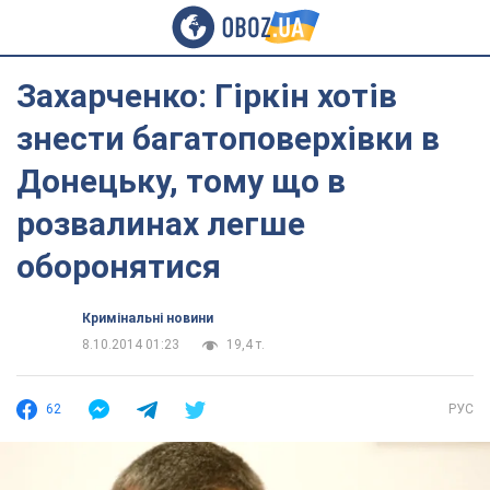
Захарченко: Гіркін хотів
знести багатоповерхівки в
Донецьку, тому що в
розвалинах легше
оборонятися
Кримінальні новини
8.10.2014 01:23
19,4 т.
62
РУС