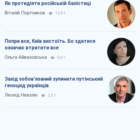
Як протидіяти російській балістиці
Віталій Портников
13,9 т.
Попри все, Київ вистоїть. Бо здатися
означає втратити все
Ольга Айвазовська
9,6 т.
Захід зобов'язаний зупинити путінський
геноцид українців
Леонід Невзлін
2,5 т.