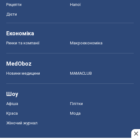
Рецепти
Напої
Дієти
Економіка
Ринки та компанії
Макроекономіка
MedOboz
Новини медицини
MAMACLUB
Шоу
Афіша
Плітки
Краса
Мода
Жіночий журнал