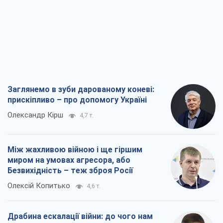
Заглянемо в зуби дарованому коневі:
прискіпливо – про допомогу Україні
Олександр Кірш
4,7 т.
Між жахливою війною і ще гіршим
миром на умовах агресора, або
Безвихідність – теж зброя Росії
Олексій Копитько
4,6 т.
Драбина ескалації війни: до чого нам