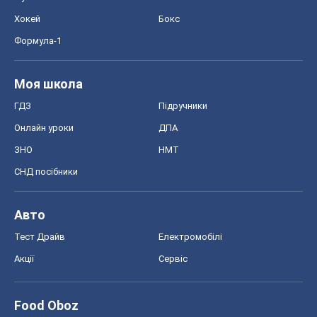
Хокей
Бокс
Формула-1
Моя школа
ГДЗ
Підручники
Онлайн уроки
ДПА
ЗНО
НМТ
СНД посібники
Авто
Тест Драйв
Електромобілі
Акції
Сервіс
Food Oboz