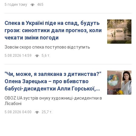
5 годин тому
465
Спека в Україні піде на спад, будуть
грози: синоптики дали прогноз, коли
чекати зміни погоди
Зовсім скоро спека поступово відступить
5.08.2026 14:59
5,6 т.
"Чи, може, я залякана з дитинства?"
Олена Зарецька – про вбивство
бабусі-дисидентки Алли Горської,
критику Дмитра Стуса та втечу в
OBOZ.UA зустрів онуку художниці-дисидентки в
Португалію з 5 дітьми
Лісабоні
5.08.2026 04:00
25,7 т.