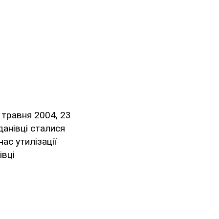
 травня 2004, 23
данівці сталися
ас утилізації
івці