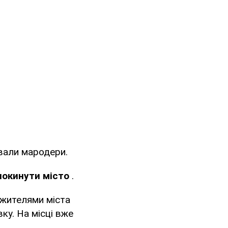
ували мародери.
окинути місто
.
 жителями міста
ку. На місці вже