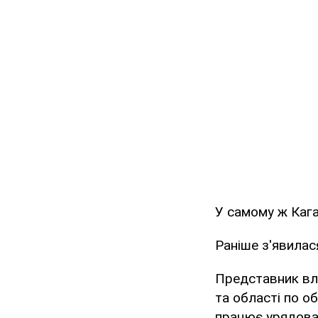
У самому ж Кага
Раніше з'явила
Представник вла
та області по о
працює урядова 