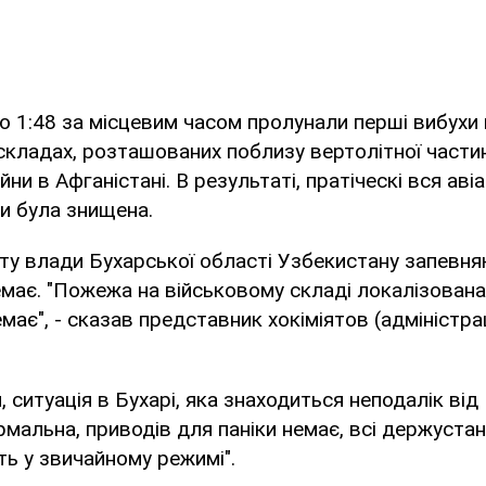
 1:48 за місцевим часом пролунали перші вибухи 
складах, розташованих поблизу вертолітної части
ійни в Афганістані. В результаті, пратіческі вся аві
ни була знищена.
ту влади Бухарської області Узбекистану запевня
емає. "Пожежа на військовому складі локалізована
має", - сказав представник хокіміятов (адміністрац
 ситуація в Бухарі, яка знаходиться неподалік від 
рмальна, приводів для паніки немає, всі держустан
ь у звичайному режимі".