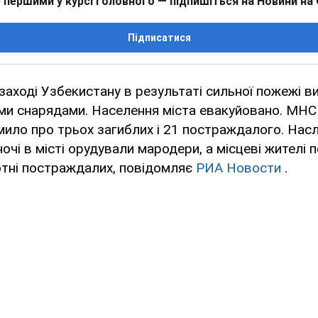
 першими у курсі головного — підпишіться на Новини на
Підписатися
а заході Узбекистану в результаті сильної пожежі 
ими снарядами. Населення міста евакуйовано. МНС
мило про трьох загиблих і 21 постраждалого. Насл
ночі в місті орудували мародери, а місцеві жителі
отні постраждалих, повідомляє
РИА Новости
.