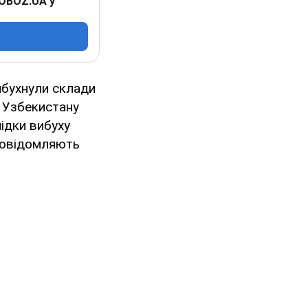
 OBOZ.UA у
вибухнули склади
 Узбекистану
ідки вибуху
 повідомляють