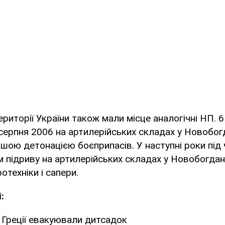
ериторії України також мали місце аналогічні НП. 6
 серпня 2006 на артилерійських складах у Новобог
шою детонацією боєприпасів. У наступні роки під ч
 підриву на артилерійських складах у Новобогдан
отехніки і сапери.
:
 Греції евакуювали дитсадок