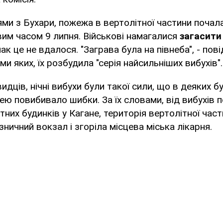
ми з Бухари, пожежа в вертолітної частини почала
вим часом 9 липня. Військові намагалися
загасити
ак це не вдалося. "Заграва була на півнеба", - пов
ми яких, їх розбудила "серія найсильніших вибухів".
дців, нічні вибухи були такої сили, що в деяких б
ю повибивало шибки. За їх словами, від вибухів
тних будинків у Кагане, територія вертолітної час
зничний вокзал і згоріла місцева міська лікарня.