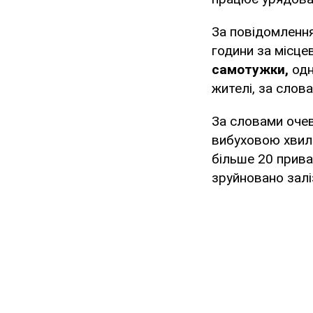
За повідомлення
години за місце
самотужки,
одн
жителі, за слова
За словами очеви
вибуховою хвиле
більше 20 прива
зруйновано залі