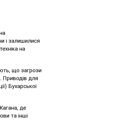
на
ни і залишилися
атехніка на
ють, що загрози
. Приводів для
ії) Бухарської
Кагана, де
ови та інші