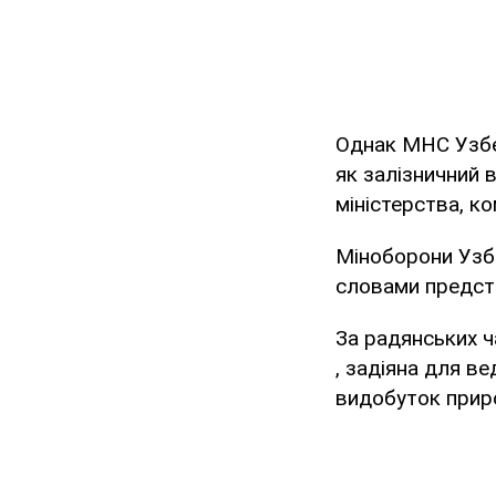
Однак МНС Узбек
як залізничний 
міністерства, к
Міноборони Узбе
словами предста
За радянських ч
, задіяна для в
видобуток приро