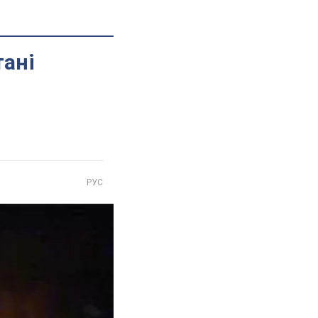
тані
РУС