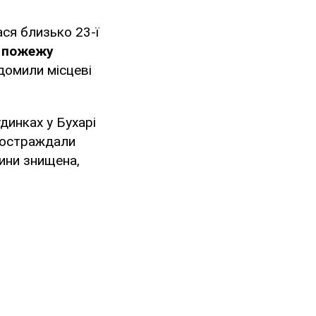
ся близько 23-ї
 пожежу
ідомили місцеві
удинках у Бухарі
 постраждали
тини знищена,