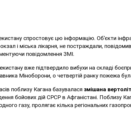
истану спростовує цю інформацію. Об'єкти інфра
вокзал і міська лікарня, не постраждали, повідом
оментуючи повідомлення ЗМІ.
кистану вже підтвердило вибухи на складі боєпри
вника Міноборони, о четвертій ранку пожежа бул
асів поблизу Кагана базувалася
змішана вертолі
едення бойових дій СРСР в Афганістані. Поблизу К
дного газу, пролягає кілька регіональних газопро