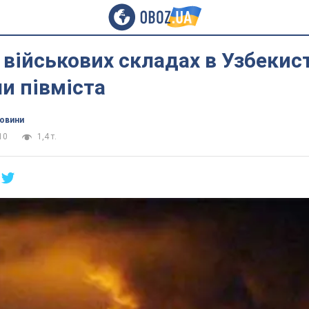
 військових складах в Узбекис
и півміста
новини
10
1,4 т.