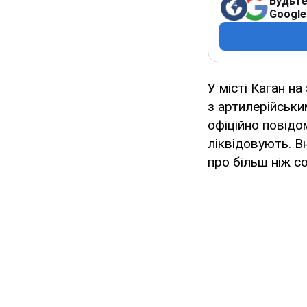
Будьте
Google
У місті Каган н
з артилерійськ
офіційно повідо
ліквідовують. В
про більш ніж с