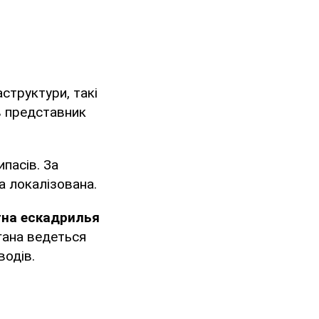
структури, такі
ив представник
пасів. За
а локалізована.
тна ескадрилья
агана ведеться
водів.