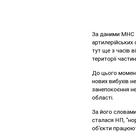
За даними МНС о
артилерійських 
тут ще з часів в
території части
До цього момен
нових вибухів н
занепокоєння не
області.
За його словами,
сталася НП, "но
об'єкти працюют