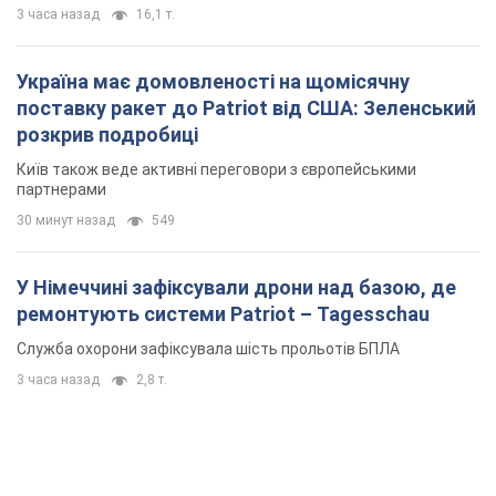
3 часа назад
16,1 т.
Україна має домовленості на щомісячну
поставку ракет до Patriot від США: Зеленський
розкрив подробиці
Київ також веде активні переговори з європейськими
партнерами
30 минут назад
549
У Німеччині зафіксували дрони над базою, де
ремонтують системи Patriot – Tagesschau
Служба охорони зафіксувала шість прольотів БПЛА
3 часа назад
2,8 т.