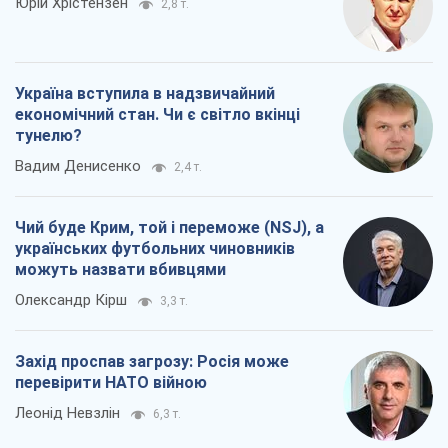
Юрій Хрістензен
2,8 т.
Україна вступила в надзвичайний
економічний стан. Чи є світло вкінці
тунелю?
Вадим Денисенко
2,4 т.
Чий буде Крим, той і переможе (NSJ), а
українських футбольних чиновників
можуть назвати вбивцями
Олександр Кірш
3,3 т.
Захід проспав загрозу: Росія може
перевірити НАТО війною
Леонід Невзлін
6,3 т.