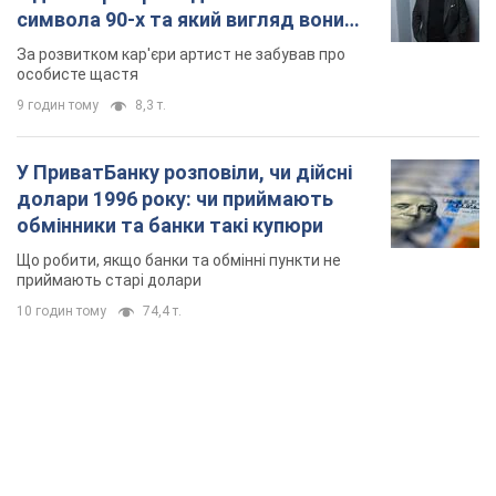
Якою була оригінальна версія гімну України та
чому її боялася Російська імперія: про це не
розповідають у школі
Державним символом є тільки перший куплет та приспів пісні
3 години тому
14,2 т.
Олександру Пономарьову – 53: що
відомо про трьох дітей секс-
символа 90-х та який вигляд вони
мають
За розвитком кар'єри артист не забував про
особисте щастя
9 годин тому
8,3 т.
У ПриватБанку розповіли, чи дійсні
долари 1996 року: чи приймають
обмінники та банки такі купюри