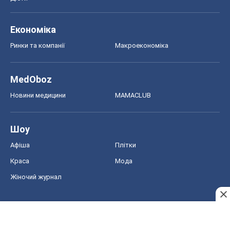
Авто
Тест Драйв
Електромобілі
Акції
Сервіс
Food Oboz
Рецепти
Напої
Дієти
Економіка
Ринки та компанії
Макроекономіка
MedOboz
Новини медицини
MAMACLUB