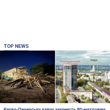
Що робити, якщо банки та обмінні пункти не
приймають старі долари
10 годин тому
74,4 т.
TOP NEWS