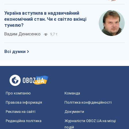
Ні зброї, ні людей: як Лукашенко будує
нову армію
Ігар Тишкевич
16,2 т.
Коли закінчиться війна?
Юрій Хрістензен
12,1 т.
Україна вступила в надзвичайний
економічний стан. Чи є світло вкінці
тунелю?
Вадим Денисенко
9,7 т.
Всі думки