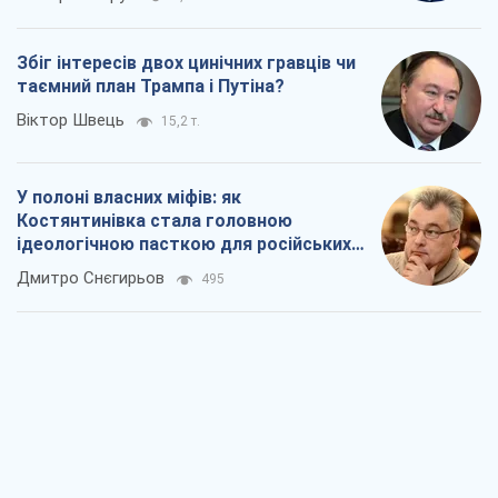
Rest
Думки
Москва висуває претензії Пекіну:
дружба перетворюється на залежність
Росії від Китаю
Віктор Каспрук
2,4 т.
Збіг інтересів двох цинічних гравців чи
таємний план Трампа і Путіна?
Віктор Швець
15,2 т.
У полоні власних міфів: як
Костянтинівка стала головною