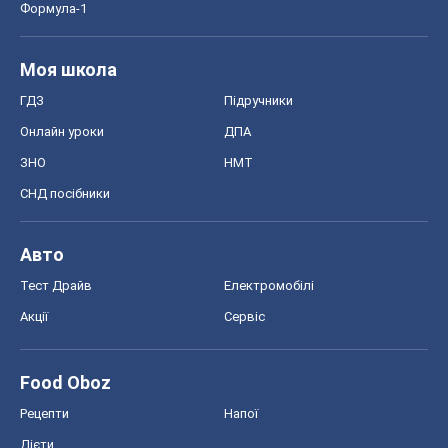
Регіони України
Київ
Харків
Запоріжжя
Дніпро
Черкаси
Спорт
Футбол
Баскетбол
Хокей
Бокс
Формула-1
Моя школа
ГДЗ
Підручники
Онлайн уроки
ДПА
ЗНО
НМТ
СНД посібники