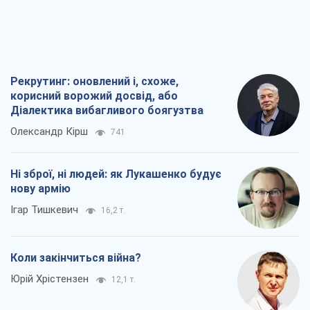
ідеологічною пасткою для російських
окупантів
Дмитро Снєгирьов
495
Рекрутинг: оновлений і, схоже,
корисний ворожий досвід, або
Діалектика вибагливого боягузтва
Олександр Кірш
741