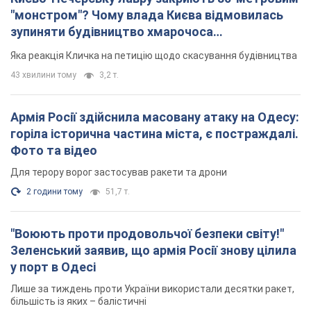
Києво-Печерську лавру закриють 80-метровим
"монстром"? Чому влада Києва відмовилась
зупиняти будівництво хмарочоса
"московського вірянина"
Яка реакція Кличка на петицію щодо скасування будівництва
43 хвилини тому
3,2 т.
Армія Росії здійснила масовану атаку на Одесу:
горіла історична частина міста, є постраждалі.