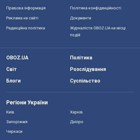
Київ
Харків
Запоріжжя
Дніпро
Черкаси
Спорт
Футбол
Баскетбол
Хокей
Бокс
Формула-1
Моя школа
ГДЗ
Підручники
Онлайн уроки
ДПА
ЗНО
НМТ
СНД посібники