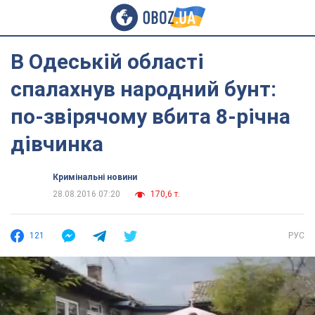
В Одеській області
спалахнув народний бунт:
по-звірячому вбита 8-річна
дівчинка
Кримінальні новини
28.08.2016 07:20
170,6 т.
121
РУС