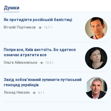
геноцид українців
Леонід Невзлін
4,1 т.
Заглянемо в зуби дарованому коневі:
прискіпливо – про допомогу Україні
Олександр Кірш
6,5 т.