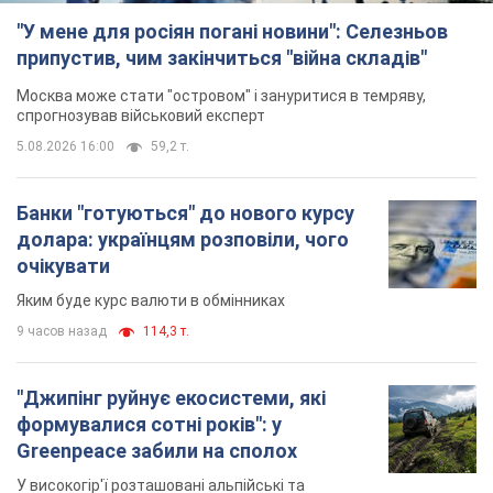
"Джипінг руйнує екосистеми, які
формувалися сотні років": у
Greenpeace забили на сполох
У високогір'ї розташовані альпійські та
субальпійські луки – рідкісні природні
комплекси, які формувалися протягом сотень років
9 часов назад
1,1 т.