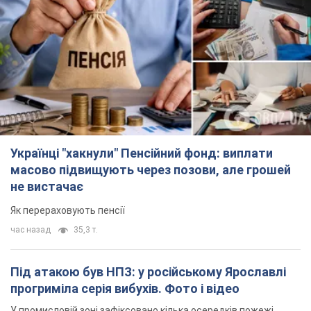
Під атакою був НПЗ: у російському Ярославлі
прогриміла серія вибухів. Фото і відео
У промисловій зоні зафіксовано кілька осередків пожежі
2 часа назад
2,3 т.
ЗСУ відмінусували ще 1330 окупантів та збили
понад 1800 російських БПЛА – Генштаб
Чисельність путінської армії скорочується
2 часа назад
15,9 т.