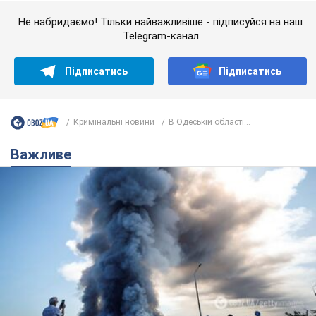
"У мене для росіян погані новини": Селезньов
припустив, чим закінчиться "війна складів"
Москва може стати "островом" і зануритися в темряву,
спрогнозував військовий експерт
5.08.2026 16:00
59,2 т.
Банки "готуються" до нового курсу
долара: українцям розповіли, чого
очікувати
Яким буде курс валюти в обмінниках
9 часов назад
114,3 т.