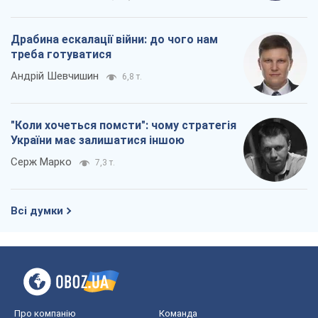
Про компанію
Команда
Правова інформація
Політика конфіденційності
Реклама на сайті
Документи
Редакційна політика
Журналісти OBOZ.UA на місці
подій
OBOZ.UA
Політика
Світ
Розслідування
Блоги
Суспільство
Регіони України