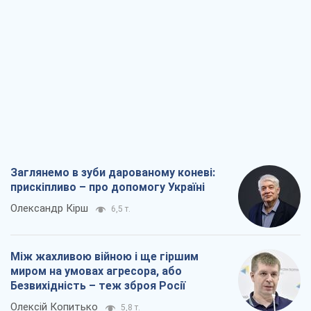
Між жахливою війною і ще гіршим
миром на умовах агресора, або
Безвихідність – теж зброя Росії
Олексій Копитько
5,8 т.
Драбина ескалації війни: до чого нам
треба готуватися
Андрій Шевчишин
6,8 т.
"Коли хочеться помсти": чому стратегія
України має залишатися іншою
Серж Марко
7,3 т.
Всі думки