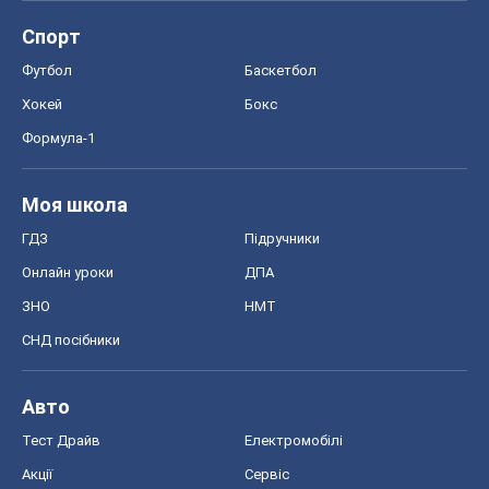
Авто
Тест Драйв
Електромобілі
Акції
Сервіс
Food Oboz
Рецепти
Напої
Дієти
Економіка
Ринки та компанії
Макроекономіка
MedOboz
Новини медицини
MAMACLUB