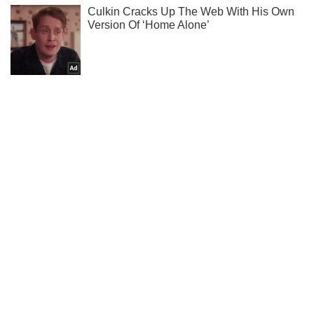
Не набридаємо! Тільки найважливіше - підписуйся на наш
Telegram-канал
Підписатись
Підписатись
Кримінальні новини
В Одеській області...
Важливе