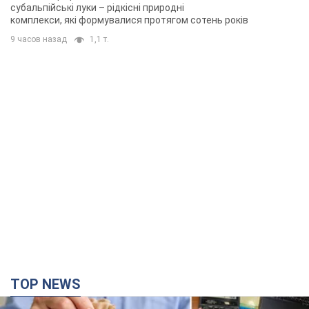
TOP NEWS
Українці "хакнули" Пенсійний фонд: виплати
масово підвищують через позови, але грошей
не вистачає
Як перераховують пенсії
час назад
35,3 т.