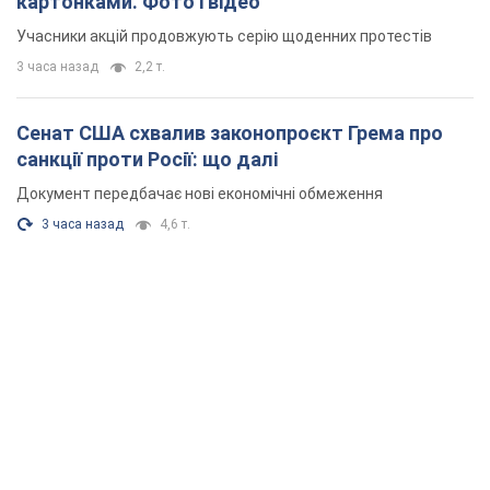
картонками. Фото і відео
Учасники акцій продовжують серію щоденних протестів
3 часа назад
2,2 т.
Сенат США схвалив законопроєкт Грема про
санкції проти Росії: що далі
Документ передбачає нові економічні обмеження
3 часа назад
4,6 т.