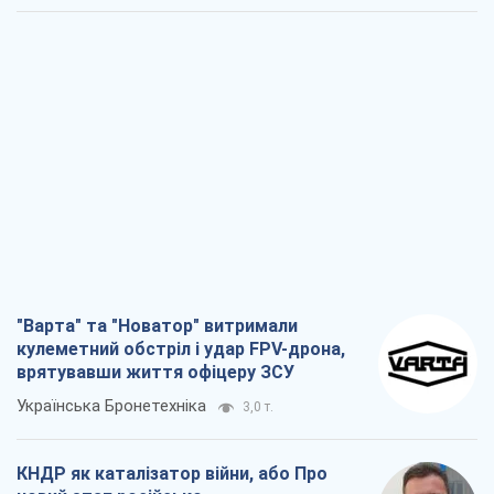
"Варта" та "Новатор" витримали
кулеметний обстріл і удар FPV-дрона,
врятувавши життя офіцеру ЗСУ
Українська Бронетехніка
3,0 т.
КНДР як каталізатор війни, або Про