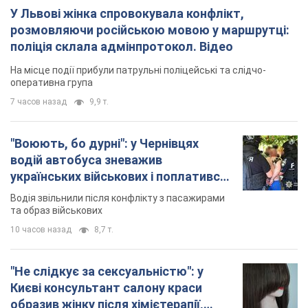
У Львові жінка спровокувала конфлікт,
розмовляючи російською мовою у маршрутці:
поліція склала адмінпротокол. Відео
На місце події прибули патрульні поліцейські та слідчо-
оперативна група
7 часов назад
9,9 т.
"Воюють, бо дурні": у Чернівцях
водій автобуса зневажив
українських військових і поплатився.
Відео
Водія звільнили після конфлікту з пасажирами
та образ військових
10 часов назад
8,7 т.
"Не слідкує за сексуальністю": у
Києві консультант салону краси
образив жінку після хімієтерапії,