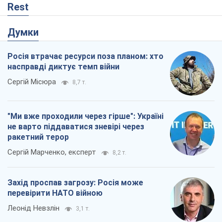
Rest
Думки
Росія втрачає ресурси поза планом: хто
насправді диктує темп війни
Сергій Місюра
8,7 т.
"Ми вже проходили через гірше": Україні
не варто піддаватися зневірі через
ракетний терор
Сергій Марченко, експерт
8,2 т.
Захід проспав загрозу: Росія може
перевірити НАТО війною
Леонід Невзлін
3,1 т.