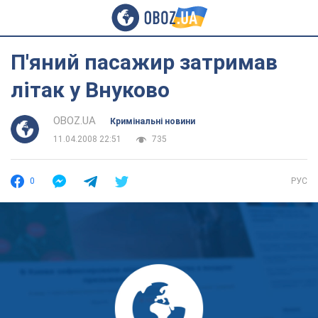
П'яний пасажир затримав
літак у Внуково
OBOZ.UA
Кримінальні новини
11.04.2008 22:51
735
0
РУС