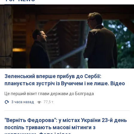
Зеленський вперше прибув до Сербії:
планується зустріч із Вучичем і не лише. Відео
Це перший візит глави держави до Бєлграда
3 часа назад
77,5 т.
"Верніть Федорова": у містах України 23-й день
поспіль тривають масові мітинги з