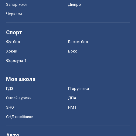
Запоріжжя
Дніпро
Черкаси
Спорт
Футбол
Баскетбол
Хокей
Бокс
Формула-1
Моя школа
ГДЗ
Підручники
Онлайн уроки
ДПА
ЗНО
НМТ
СНД посібники
Авто