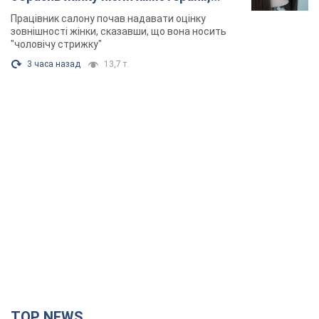
розгорівся скандал. Фото
Працівник салону почав надавати оцінку
зовнішності жінки, сказавши, що вона носить
"чоловічу стрижку"
3 часа назад
13,7 т.
TOP NEWS