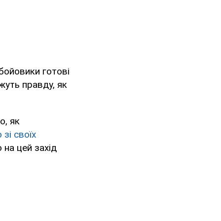
 бойовики готові
жуть правду, як
о, як
 зі своїх
о на цей захід