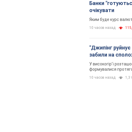
Банки "готуютьс
очікувати
Яким буде курс валют
10 часов назад
115,
"Джипінг руйнує 
забили на споло
У високогір'ї розташо
формувалися протяго
10 часов назад
1,3 