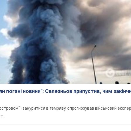
ян погані новини": Селезньов припустив, чим закінч
стровом" і зануритися в темряву, спрогнозував військовий експе
 т.