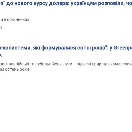
я" до нового курсу долара: українцям розповіли, ч
и в обмінниках
6 т.
екосистеми, які формувалися сотні років": у Green
х
вані альпійські та субальпійські луки – рідкісні природні комплекси,
м сотень років
т.