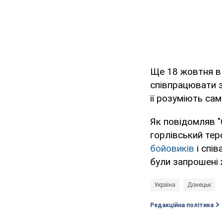
Ще 18 жовтня в 
співпрацювати з
її розуміють са
Як повідомляв "
горлівський те
бойовиків
і спів
були запрошені 
Україна
Донецьк
Редакційна політика