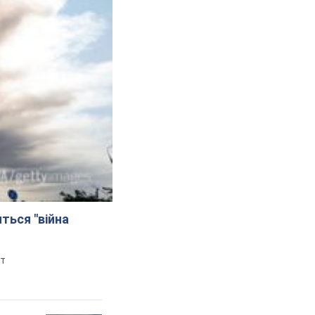
иться "війна
рт