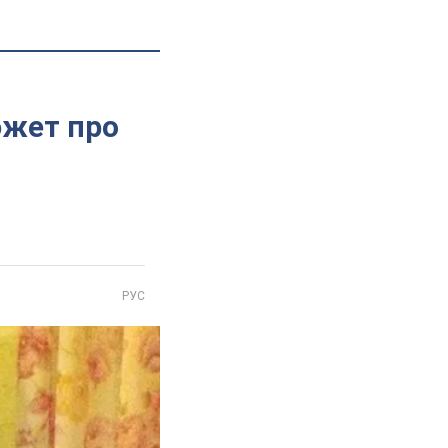
южет про
РУС