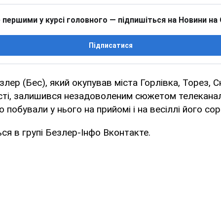
 першими у курсі головного — підпишіться на Новини на
Підписатися
лер (Бес), який окупував міста Горлівка, Торез, С
сті, залишився незадоволеним сюжетом телеканалу
 побували у нього на прийомі і на весіллі його со
ся в групі Безлер-Інфо Вконтакте.