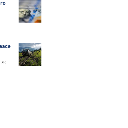
ого
peace
 які