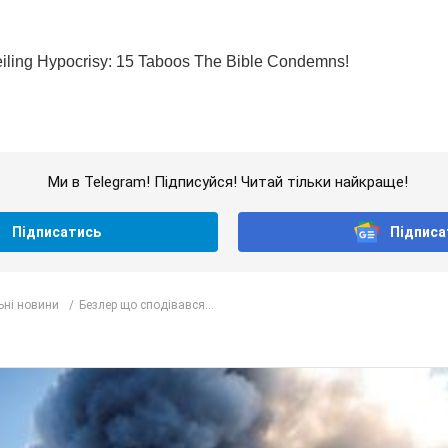
Ми в Telegram! Підписуйся! Читай тільки найкраще!
Підписатись
Підписа
ьні новини
Безлер що сподівався...