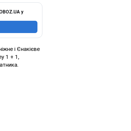
 OBOZ.UA у
ніжне і Єнакієве
 1 + 1,
ратника.