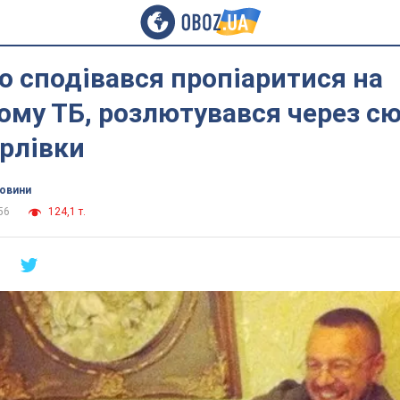
о сподівався пропіаритися на
ому ТБ, розлютувався через с
орлівки
новини
56
124,1 т.