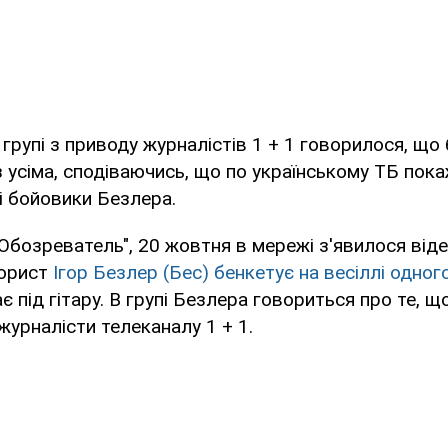
групі з приводу журналістів 1 + 1 говорилося, що
 усіма, сподіваючись, що по українському ТБ пока
мі бойовики Безлера.
Обозреватель", 20 жовтня в мережі з'явилося віде
рорист
Ігор Безлер (Бес) бенкетує на весіллі одного
ає під гітару. В групі Безлера говориться про те, щ
журналісти телеканалу 1 + 1.