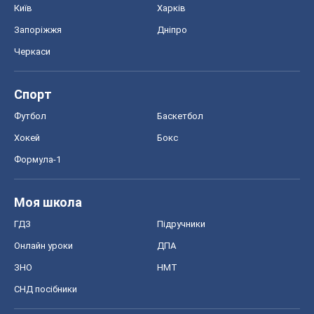
Київ
Харків
Запоріжжя
Дніпро
Черкаси
Спорт
Футбол
Баскетбол
Хокей
Бокс
Формула-1
Моя школа
ГДЗ
Підручники
Онлайн уроки
ДПА
ЗНО
НМТ
СНД посібники