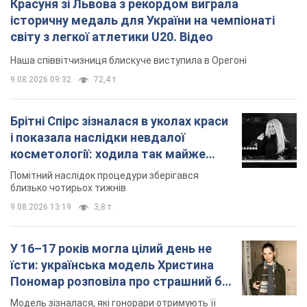
Красуня зі Львова з рекордом виграла
історичну медаль для України на чемпіонаті
світу з легкої атлетики U20. Відео
Наша співвітчизниця блискуче виступила в Орегоні
9.08.2026 09:32
72,4 т.
Брітні Спірс зізналася в уколах краси
і показала наслідки невдалої
косметології: ходила так майже
місяць
Помітний наслідок процедури зберігався
близько чотирьох тижнів
9.08.2026 13:19
3,8 т.
У 16–17 років могла цілий день не
їсти: українська модель Христина
Пономар розповіла про страшний бік
модельної кар’єри
Модель зізналася, які гонорари отримують її