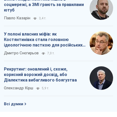
соцмережі, а ЗМІ грають за правилами
ютуб
Павло Казарін
3,4 т.
У полоні власних міфів: як
Костянтинівка стала головною
ідеологічною пасткою для російських
окупантів
Дмитро Снєгирьов
7,0 т.
Рекрутинг: оновлений і, схоже,
корисний ворожий досвід, або
Діалектика вибагливого боягузтва
Олександр Кірш
5,9 т.
Всі думки