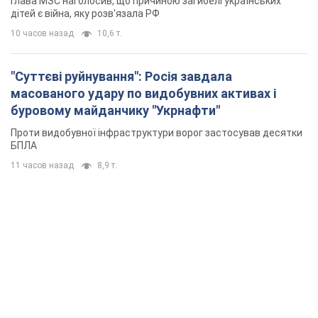
Глава МЗС наголосив, що причиною загибелі українських
дітей є війна, яку розв'язала РФ
10 часов назад
10,6 т.
"Суттєві руйнування": Росія завдала
масованого удару по видобувних активах і
буровому майданчику "Укрнафти"
Проти видобувної інфраструктури ворог застосував десятки
БПЛА
11 часов назад
8,9 т.