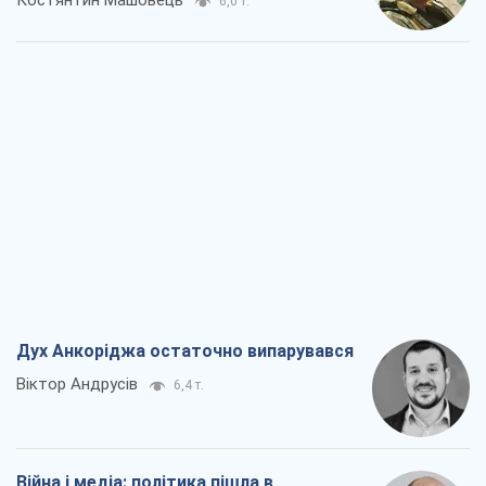
Костянтин Машовець
6,0 т.
Дух Анкоріджа остаточно випарувався
Віктор Андрусів
6,4 т.
Війна і медіа: політика пішла в