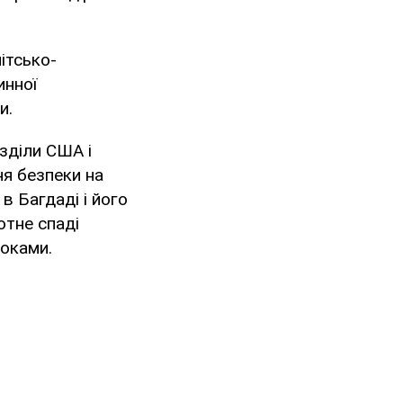
ітсько-
инної
и.
озділи США і
ня безпеки на
в Багдаді і його
отне спаді
роками.