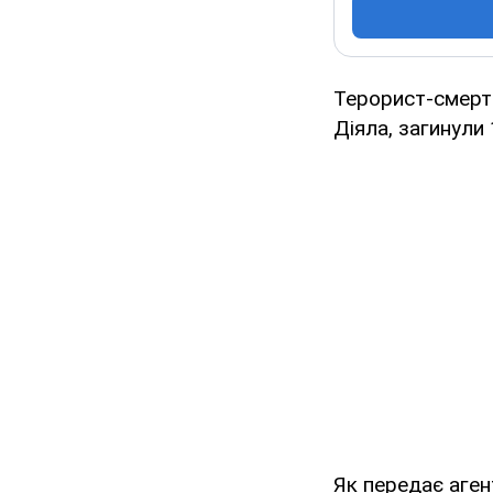
Терорист-смертн
Діяла, загинули
Як передає аге