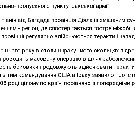
ольно-пропускного пункту іракської армії.
північ від Багдада провінція Діяла із змішаним сун
енням - регіон, де спостерігається гостре міжобщ
 провінції регулярно здійснюються теракти і напад
о цього року в столиці Іраку і його околицях підр
а проводять масовану операцію в цілях забезпечен
проте бойовики продовжують здійснювати теракти 
 з тим командування США в Іраку заявило про іст
08 році цілому по країні порівняно з попередніми 