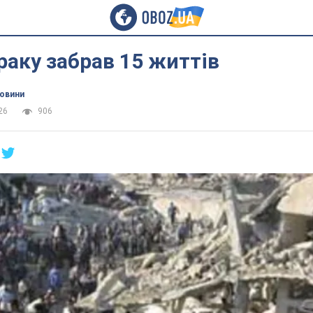
Іраку забрав 15 життів
новини
26
906