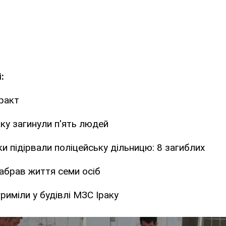
:
еракт
аку загинули п'ять людей
ки підірвали поліцейську дільницю: 8 загиблих
забрав життя семи осіб
риміли у будівлі МЗС Іраку