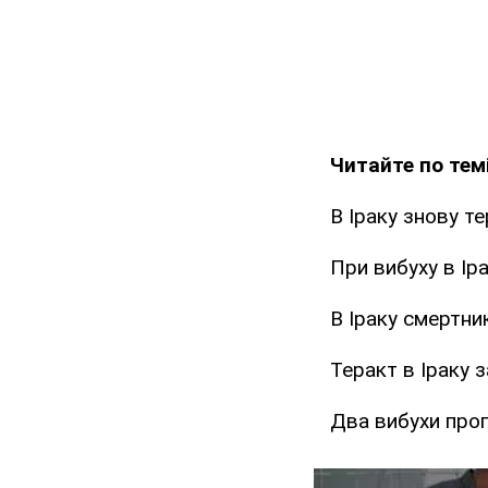
Читайте по темі
В Іраку знову т
При вибуху в Ір
В Іраку смертни
Теракт в Іраку 
Два вибухи прог