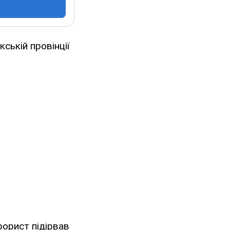
ській провінції
рорист підірвав