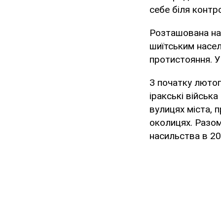
себе біля контр
Розташована на 
шиїтським насел
протистояння. У
З початку лютог
іракські військ
вулицях міста, 
околицях. Разом
насильства в 20