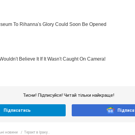
Тисни! Підписуйся! Читай тільки найкраще!
Підписатись
Підписа
ьні новини
Теракт в Іраку...