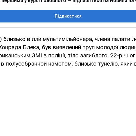
 першими у курсі головного — підпишіться на Новини на
Підписатися
 близько вілли мультимільйонера, члена палати л
Конрада Блека, був виявлений труп молодої людин
иканським ЗМІ в поліції, тіло загиблого, 22-річног
в полусобранной наметом, близько тунелю, який в