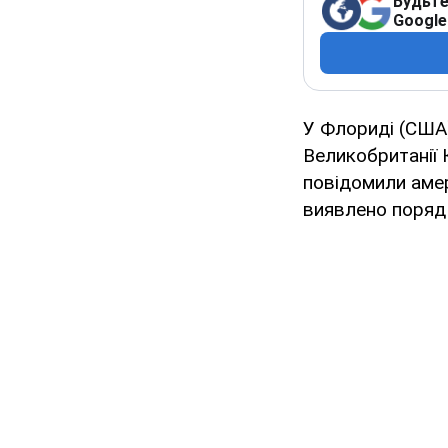
Будьте
Google
У Флориді (США)
Великобританії 
повідомили амер
виявлено поряд 