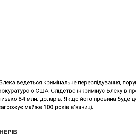
Блека ведеться кримінальне переслідування, пор
окуратурою США. Слідство інкримінує Блеку в пр
изько 84 млн. доларів. Якщо його провина буде д
агрожує майже 100 років в'язниці.