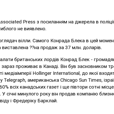
sociated Press з посиланням на джерела в поліції,
иблого не виявлено.
оглядач вілли. Самого Конрада Блека в цей момен
а виставлена ??на продаж за 37 млн. доларів.
палати британських лордів Конрад Блек - громадя
- зараз проживає в Канаді. Він був засновником тр
і медіаімперії Hollinger International, до якої вход
ly Telegraph, американська Chicago Sun Times, ізра
60% всіх канадських газет і ще півтори сотні місц
і. У січні минулого року він продав компанію близ
іду і Фредеріку Барклай.