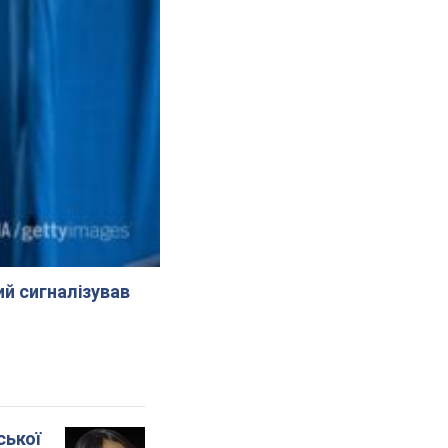
й сигналізував
ської