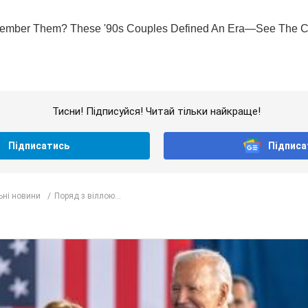
Тисни! Підписуйся! Читай тільки найкраще!
Підписатись
Підписа
ьні новини
Поряд з віллою...