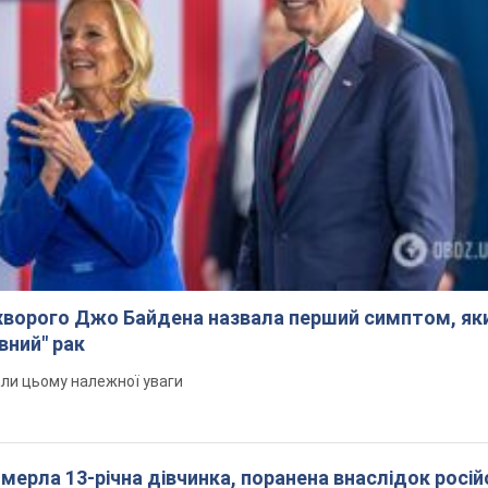
ворого Джо Байдена назвала перший симптом, яки
вний" рак
али цьому належної уваги
померла 13-річна дівчинка, поранена внаслідок росій