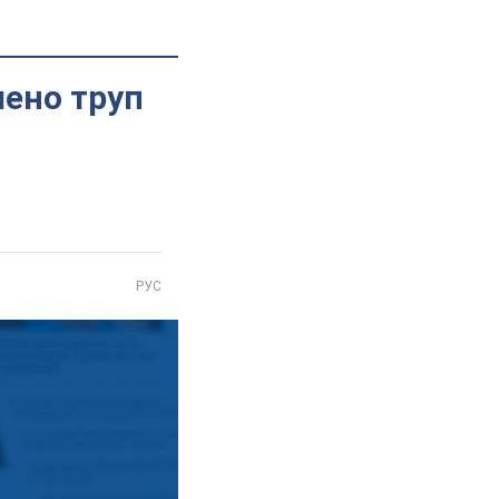
лено труп
РУС