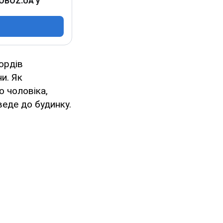
 OBOZ.UA у
ордів
и. Як
о чоловіка,
еде до будинку.