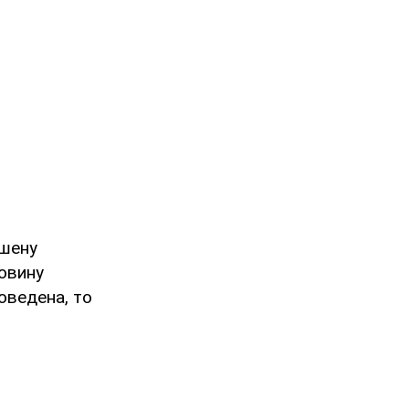
ушену
овину
оведена, то