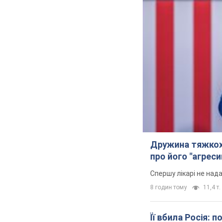
Дружина тяжкох
про його "агреси
Спершу лікарі не над
8 годин тому
11,4 т.
Її вбила Росія: 