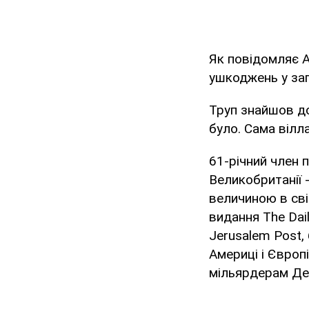
Як повідомляє As
ушкоджень у заг
Труп знайшов д
було. Сама вілл
61-річний член 
Великобританії 
величиною в світ
видання The Dai
Jerusalem Post, 
Америці і Європ
мільярдерам Дев