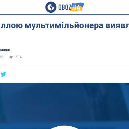
іллою мультимільйонера вияв
новини
32
594