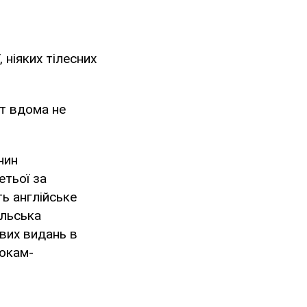
 ніяких тілесних
т вдома не
нин
етьої за
ять англійське
їльська
евих видань в
нюкам-