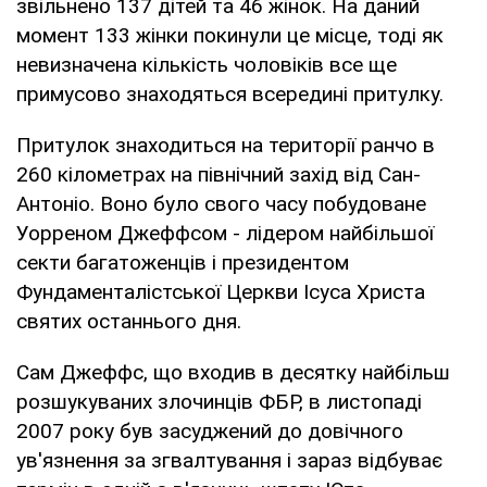
звільнено 137 дітей та 46 жінок. На даний
момент 133 жінки покинули це місце, тоді як
невизначена кількість чоловіків все ще
примусово знаходяться всередині притулку.
Притулок знаходиться на території ранчо в
260 кілометрах на північний захід від Сан-
Антоніо. Воно було свого часу побудоване
Уорреном Джеффсом - лідером найбільшої
секти багатоженців і президентом
Фундаменталістської Церкви Ісуса Христа
святих останнього дня.
Сам Джеффс, що входив в десятку найбільш
розшукуваних злочинців ФБР, в листопаді
2007 року був засуджений до довічного
ув'язнення за згвалтування і зараз відбуває