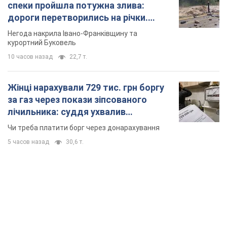
спеки пройшла потужна злива:
дороги перетворились на річки.
Відео
Негода накрила Івано-Франківщину та
курортний Буковель
10 часов назад
22,7 т.
Жінці нарахували 729 тис. грн боргу
за газ через покази зіпсованого
лічильника: суддя ухвалив
неочікуване рішення
Чи треба платити борг через донарахування
5 часов назад
30,6 т.