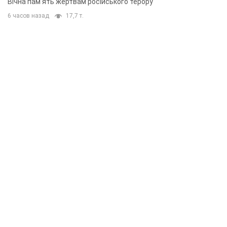
Вічна пам'ять жертвам російського терору
6 часов назад
17,7 т.