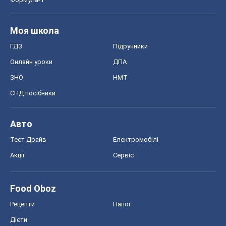
Моя школа
ГДЗ
Підручники
Онлайн уроки
ДПА
ЗНО
НМТ
СНД посібники
Авто
Тест Драйв
Електромобілі
Акції
Сервіс
Food Oboz
Рецепти
Напої
Дієти