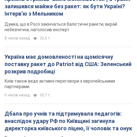
залишився майже без ракет: як бути Україні?
Інтерв’ю з Мельником
Думка, що в Росії закінчаться балістичні ракети, вкрай
небезпечна, наголосив експерт
8 часов назад
32,5 т.
Україна має домовленості на щомісячну
поставку ракет до Patriot від США: Зеленський
розкрив подробиці
Київ також веде активні переговори з європейськими
партнерами
6 часов назад
35,7 т.
Дбала про учнів та підтримувала педагогів:
внаслідок удару РФ по Київщині загинула
директорка київського ліцею, її чоловік та онук