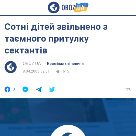
Сотні дітей звільнено з
таємного притулку
сектантів
OBOZ.UA
Кримінальні новини
8.04.2008 02:51
615
0
РУС