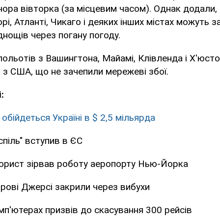
ора вівторка (за місцевим часом). Однак додали,
рі, Атланті, Чикаго і деяких інших містах можуть 
нощів через погану погоду.
льотів з Вашингтона, Майамі, Клівленда і Х'юстону
з США, що не зачепили мережеві збої.
:
обійдеться Україні в $ 2,5 мільярда
піль" вступив в ЄС
орист зірвав роботу аеропорту Нью-Йорка
рові Джерсі закрили через вибухи
мп'ютерах призвів до скасування 300 рейсів