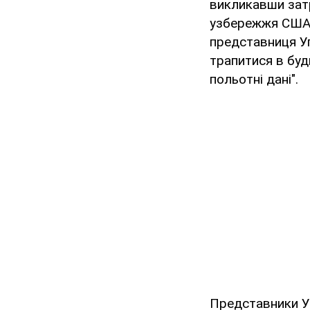
викликавши зат
узбережжя США д
представниця Упр
трапитися в буд
польотні дані".
Представники У