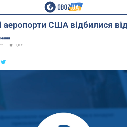
 аеропорти США відбилися від
новини
22
1,8 т.