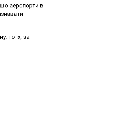
 що аеропорти в
зазнавати
, то їх, за