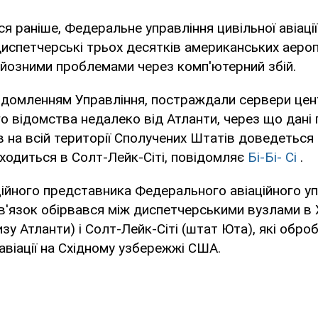
я раніше, Федеральне управління цивільної авіаці
испетчерські трьох десятків американських аеро
рйозними проблемами через комп'ютерний збій.
відомленням Управління, постраждали сервери цен
о відомства недалеко від Атланти, через що дані
ів на всій території Сполучених Штатів доведетьс
аходиться в Солт-Лейк-Сіті, повідомляє
Бі-Бі- Сі
.
ційного представника Федерального авіаційного у
зв'язок обірвався між диспетчерськими вузлами в
у Атланти) і Солт-Лейк-Сіті (штат Юта), які обро
 авіації на Східному узбережжі США.