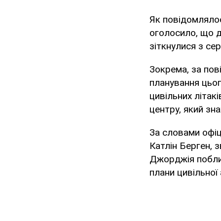
Як повідомлялос
оголосило, що д
зіткнулися з се
Зокрема, за по
планування цьог
цивільних літак
центру, який зн
За словами офі
Катлін Берген, 
Джорджія поблиз
плани цивільної