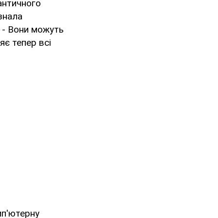
античного
знала
. - Вони можуть
яє тепер всі
мп'ютерну