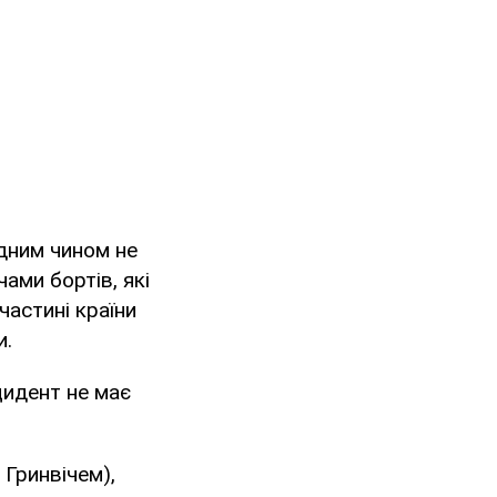
дним чином не
ами бортів, які
частині країни
и.
цидент не має
 Гринвічем),