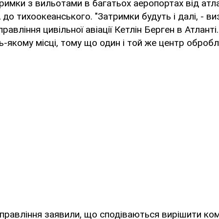
римки з вильотами в багатьох аеропортах від атл
о тихоокеанського. "Затримки будуть і далі, - ви
авління цивільної авіації Кетлін Берген в Атланті
ь-якому місці, тому що один і той же центр обробл
правління заявили, що сподіваються вирішити ко