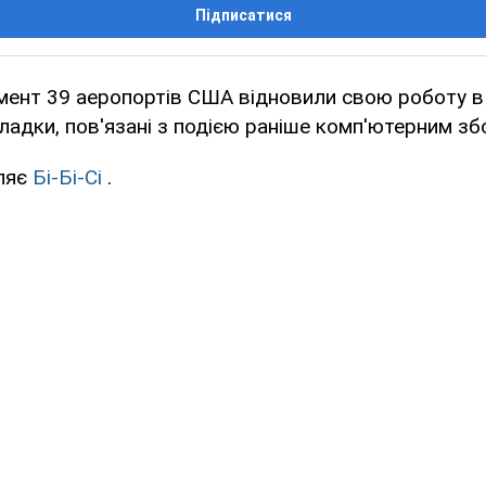
Підписатися
мент 39 аеропортів США відновили свою роботу в
ладки, пов'язані з подією раніше комп'ютерним збо
ляє
Бі-Бі-Сі
.