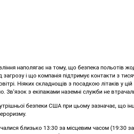
ління наполягає на тому, що безпека польотів жо
д загрозу і що компанія підтримує контакти з тисяч
вітрі. Ніяких складнощів з посадкою літаків у цій 
о. Зв'язок з екіпажами наземні служби не втрачал
утрішньої безпеки США при цьому зазначає, що ін
тероризму.
очалися близько 13:30 за місцевим часом (19:30 за