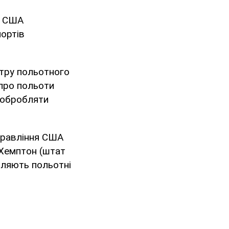
ї США
портів
тру польотного
 про польоти
я обробляти
правління США
 Хемптон (штат
бляють польотні