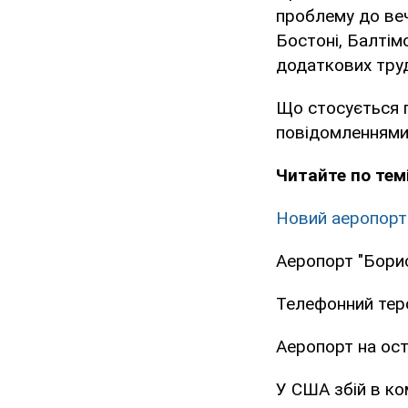
проблему до веч
Бостоні, Балтімо
додаткових труд
Що стосується по
повідомленнями 
Читайте по темі
Новий аеропорт 
Аеропорт "Борис
Телефонний тер
Аеропорт на ост
У США збій в ко