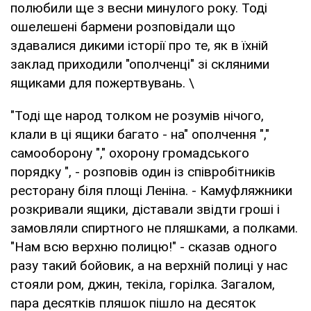
полюбили ще з весни минулого року. Тоді
ошелешені бармени розповідали що
здавалися дикими історії про те, як в їхній
заклад приходили "ополченці" зі скляними
ящиками для пожертвувань. \
"Тоді ще народ толком не розумів нічого,
клали в ці ящики багато - на" ополчення ","
самооборону "," охорону громадського
порядку ", - розповів один із співробітників
ресторану біля площі Леніна. - Камуфляжники
розкривали ящики, діставали звідти гроші і
замовляли спиртного не пляшками, а полками.
"Нам всю верхню полицю!" - сказав одного
разу такий бойовик, а на верхній полиці у нас
стояли ром, джин, текіла, горілка. Загалом,
пара десятків пляшок пішло на десяток