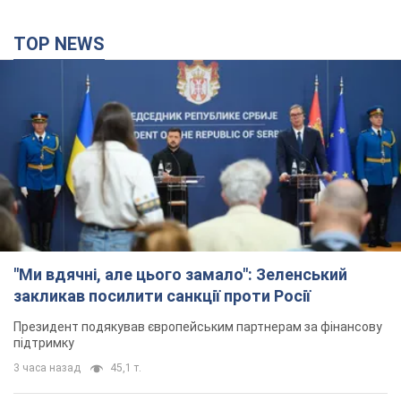
TOP NEWS
"Ми вдячні, але цього замало": Зеленський
закликав посилити санкції проти Росії
Президент подякував європейським партнерам за фінансову
підтримку
3 часа назад
45,1 т.