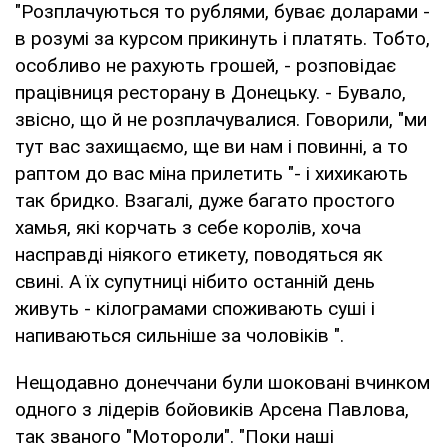
"Розплачуються то рублями, буває доларами -
в розумі за курсом прикинуть і платять. Тобто,
особливо не рахують грошей, - розповідає
працівниця ресторану в Донецьку. - Бувало,
звісно, що й не розплачувалися. Говорили, "ми
тут вас захищаємо, ще ви нам і повинні, а то
раптом до вас міна прилетить "- і хихикають
так бридко. Взагалі, дуже багато простого
хамья, які корчать з себе королів, хоча
насправді ніякого етикету, поводяться як
свині. А їх супутниці нібито останній день
живуть - кілограмами споживають суші і
напиваються сильніше за чоловіків ".
Нещодавно донеччани були шоковані вчинком
одного з лідерів бойовиків Арсена Павлова,
так званого "Мотороли". "Поки наші