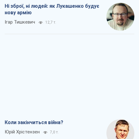
Ні зброї, ні людей: як Лукашенко будує
нову армію
Ігар Тишкевич
12,7 т.
Коли закінчиться війна?
Юрій Хрістензен
7,0 т.