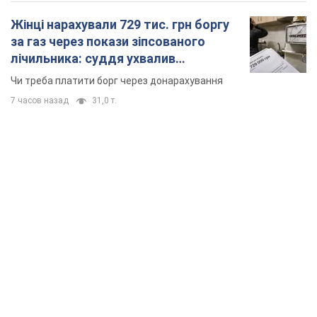
Жінці нарахували 729 тис. грн боргу
за газ через покази зіпсованого
лічильника: суддя ухвалив
неочікуване рішення
Чи треба платити борг через донарахування
7 часов назад
31,0 т.