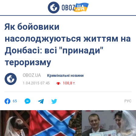
Як бойовики
насолоджуються життям на
Донбасі: всі "принади"
тероризму
OBOZ.UA
Кримінальні новини
1.04.2015 07:45
100,8 т.
65
РУС