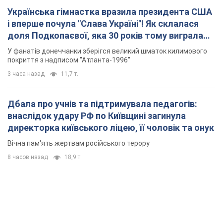
Українська гімнастка вразила президента США
і вперше почула "Слава Україні"! Як склалася
доля Подкопаєвої, яка 30 років тому виграла
"золото" Олімпіади
У фанатів донеччанки зберігся великий шматок килимового
покриття з надписом "Атланта-1996"
3 часа назад
11,7 т.
Дбала про учнів та підтримувала педагогів:
внаслідок удару РФ по Київщині загинула
директорка київського ліцею, її чоловік та онук
Вічна пам'ять жертвам російського терору
8 часов назад
18,9 т.