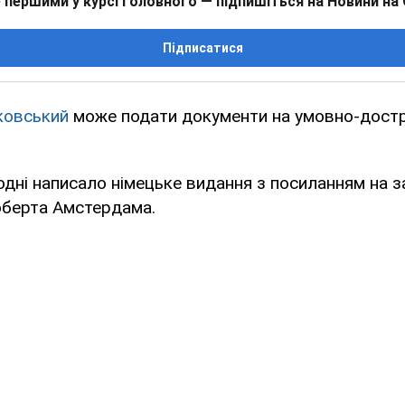
 першими у курсі головного — підпишіться на Новини на
Підписатися
ковський
може подати документи на умовно-дост
дні написало німецьке видання з посиланням на з
берта Амстердама.