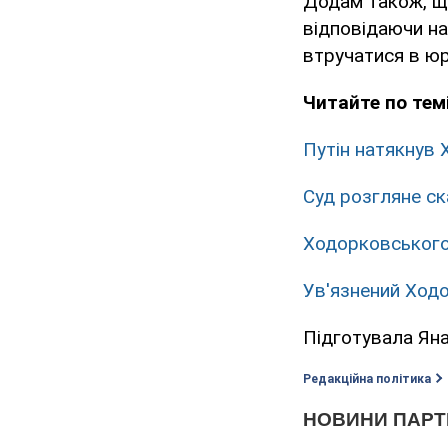
Додам також, що
відповідаючи на
втручатися в юр
Читайте по темі
Путін натякнув
Суд розгляне с
Ходорковського
Ув'язнений Ход
Підготувала Ян
Редакційна політика