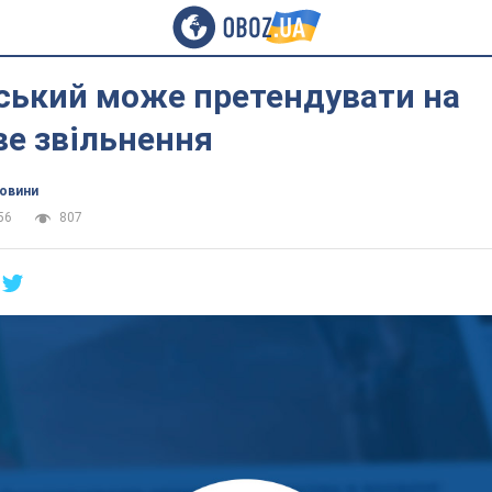
ський може претендувати на
ве звільнення
новини
56
807