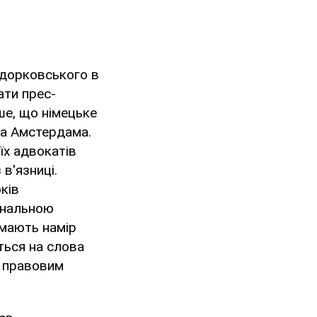
одорковського в
ати прес-
ше, що німецьке
та Амстердама.
їх адвокатів
в'язниці.
ків
інальною
 мають намір
ться на слова
з правовим