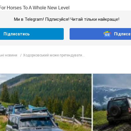
Ми в Telegram! Підписуйся! Читай тільки найкраще!
Підписатись
Підписа
ьні новини
Ходорковський може претендувати...