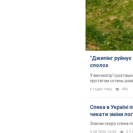
"Джипінг руйнує 
сполох
У високогір'ї розташо
протягом сотень рокі
6 годин тому
486
Спека в Україні 
чекати зміни по
Зовсім скоро спека п
5.08.2026 14:59
5,7 