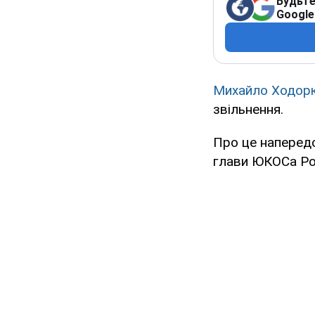
Будьте
Google
Михайло Ходор
звільнення.
Про це напередо
глави ЮКОСа Ро