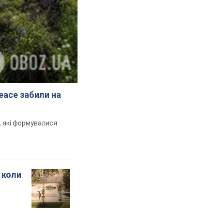
peace забили на
и, які формувалися
 коли