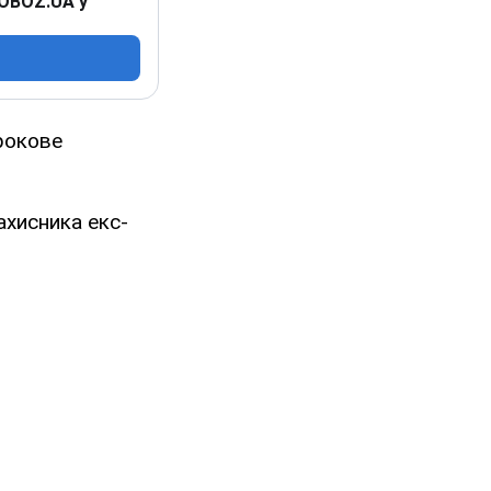
 OBOZ.UA у
рокове
ахисника екс-