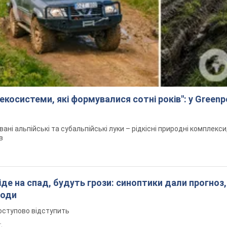
екосистеми, які формувалися сотні років": у Green
вані альпійські та субальпійські луки – рідкісні природні комплекс
в
піде на спад, будуть грози: синоптики дали прогноз,
годи
оступово відступить
т.