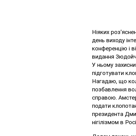
Ніяких роз'ясне
день виходу інт
конференцію і в
видання Зюдойч
У ньому захисни
підготувати кло
Нагадаю, що кол
позбавлення во
справою. Амстер
подати клопотан
президента Дми
нігілізмом в Росі