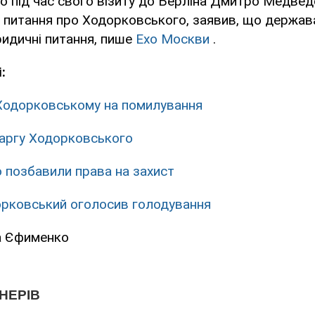
 під час свого візиту до Берліна Дмитро Медвед
 питання про Ходорковського, заявив, що держав
идичні питання, пише
Ехо Москви
.
:
 Ходорковському на помилування
каргу Ходорковського
 позбавили права на захист
орковський оголосив голодування
а Єфименко