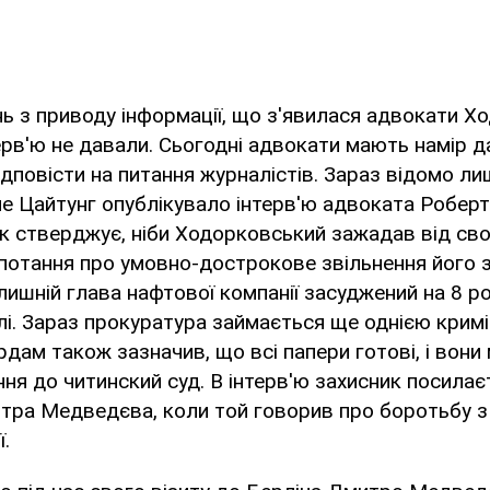
нь з приводу інформації, що з'явилася адвокати Х
ерв'ю не давали. Сьогодні адвокати мають намір д
ідповісти на питання журналістів. Зараз відомо ли
е Цайтунг опублікувало інтерв'ю адвоката Робер
к стверджує, ніби Ходорковський зажадав від сво
потання про умовно-дострокове звільнення його з 
ишній глава нафтової компанії засуджений на 8 ро
лі. Зараз прокуратура займається ще однією крим
дам також зазначив, що всі папери готові, і вони
ня до читинский суд. В інтерв'ю захисник посилає
тра Медведєва, коли той говорив про боротьбу 
ї.