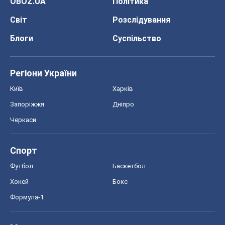
OBOZ.UA
Політика
Світ
Розслідування
Блоги
Суспільство
Регіони України
Київ
Харків
Запоріжжя
Дніпро
Черкаси
Спорт
Футбол
Баскетбол
Хокей
Бокс
Формула-1