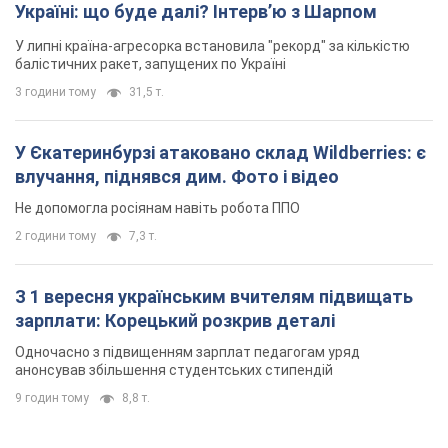
Україні: що буде далі? Інтерв’ю з Шарпом
У липні країна-агресорка встановила "рекорд" за кількістю
балістичних ракет, запущених по Україні
3 години тому
31,5 т.
У Єкатеринбурзі атаковано склад Wildberries: є
влучання, піднявся дим. Фото і відео
Не допомогла росіянам навіть робота ППО
2 години тому
7,3 т.
З 1 вересня українським вчителям підвищать
зарплати: Корецький розкрив деталі
Одночасно з підвищенням зарплат педагогам уряд
анонсував збільшення студентських стипендій
9 годин тому
8,8 т.