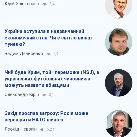
Юрій Хрістензен
2,4 т.
Україна вступила в надзвичайний
економічний стан. Чи є світло вкінці
тунелю?
Вадим Денисенко
1,9 т.
Чий буде Крим, той і переможе (NSJ), а
українських футбольних чиновників
можуть назвати вбивцями
Олександр Кірш
3,1 т.
Захід проспав загрозу: Росія може
перевірити НАТО війною
Леонід Невзлін
6,2 т.