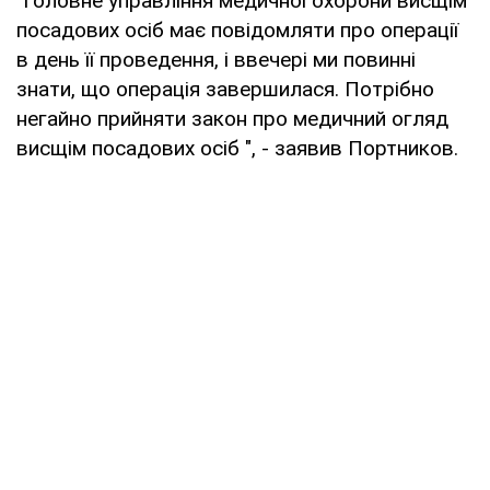
"Головне управління медичної охорони висщім
посадових осіб має повідомляти про операції
в день її проведення, і ввечері ми повинні
знати, що операція завершилася. Потрібно
негайно прийняти закон про медичний огляд
висщім посадових осіб ", - заявив Портников.