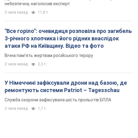
небезпечна, наголосив експерт
2 часа назад
11,8 т.
"Все горіло": очевидиця розповіла про загибель
3-річного хлопчика і його рідних внаслідок
атаки РФ на Київщину. Відео та фото
Вічна пам'ять жертвам російського терору
2 часа назад
2,3 т.
У Німеччині зафіксували дрони над базою, де
ремонтують системи Patriot – Tagesschau
Служба охорони зафіксувала шість прольотів БПЛА
2 часа назад
1,7 т.