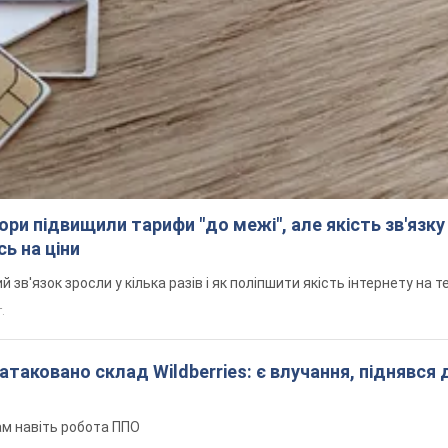
ори підвищили тарифи "до межі", але якість зв'язку
ь на ціни
й зв'язок зросли у кілька разів і як поліпшити якість інтернету на 
т.
атаковано склад Wildberries: є влучання, піднявся 
ам навіть робота ППО