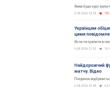
Яким буде курс валют
6.08.2026 22:58
151,
Українцям обіцяю
цими повідомл
Як не потрапити в па
6.08.2026 21:02
16,1
Найдорожчий фут
матчу. Відео
Поєдинок відбуваєть
6.08.2026 20:48
6,8 