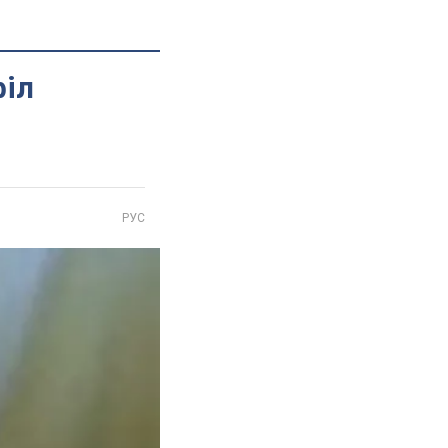
філ
РУС