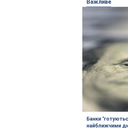
Важливе
Банки "готуютьс
найближчими д