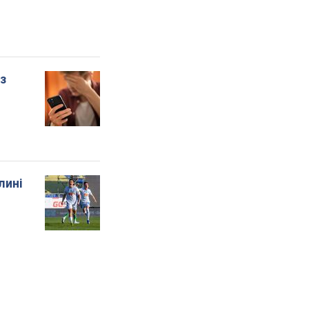
 з
лині