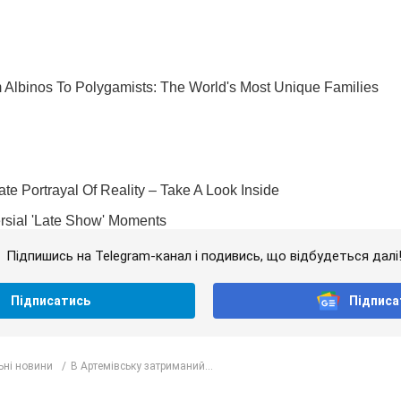
Підпишись на Telegram-канал і подивись, що відбудеться далі
Підписатись
Підписа
ьні новини
В Артемівську затриманий...