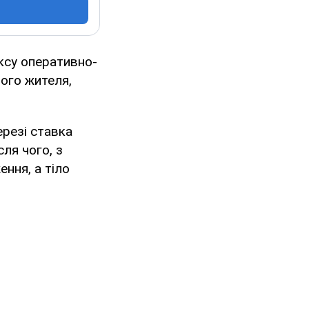
ксу оперативно-
ого жителя,
ерезі ставка
ля чого, з
ння, а тіло