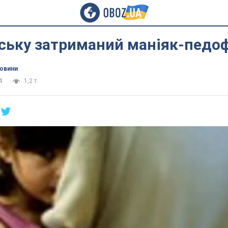
ську затриманий маніяк-педо
новини
4
1,2 т.