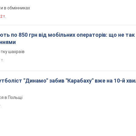
и в обмінниках
2 т.
ть по 850 грн від мобільних операторів: що не так
еннями
стку шахраїв
 т.
боліст "Динамо" забив "Карабаху" вже на 10-й хви
ся в Польщі
т.