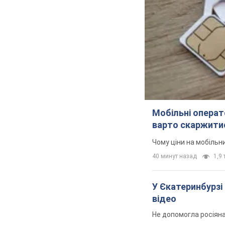
Мобільні операт
варто скаржитис
Чому ціни на мобільни
40 минут назад
1,9 
У Єкатеринбурзі 
відео
Не допомогла росіян