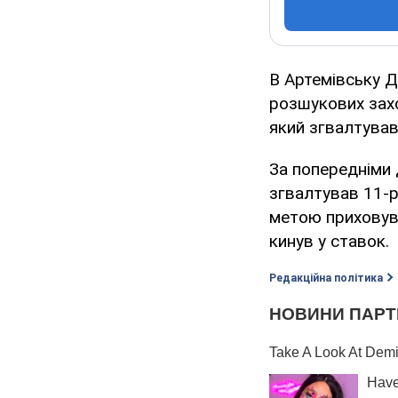
В Артемівську Д
розшукових захо
який згвалтував
За попередніми 
згвалтував 11-р
метою приховува
кинув у ставок.
Редакційна політика