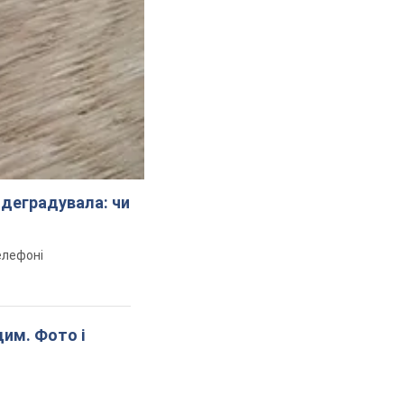
 деградувала: чи
телефоні
дим. Фото і