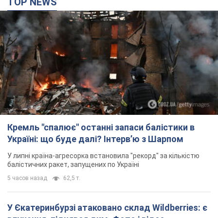
Кремль "спалює" останні запаси балістики в
Україні: що буде далі? Інтерв’ю з Шарпом
У липні країна-агресорка встановила "рекорд" за кількістю
балістичних ракет, запущених по Україні
5 часов назад
62,5 т.
У Єкатеринбурзі атаковано склад Wildberries: є
влучання, піднявся дим. Фото і відео
Не допомогла росіянам навіть робота ППО
5 часов назад
10,3 т.
"Чудовий батько": у мережі розповіли про
чоловіка, якого Росія убила ударом по
Броварах. Фото
Чоловіка згадують як професіонала своєї справи
3 часа назад
2,9 т.