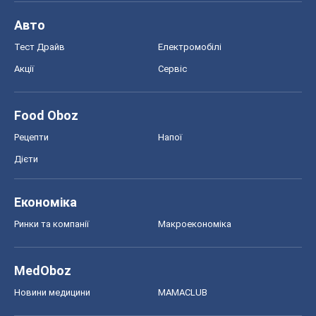
Економіка
Ринки та компанії
Макроекономіка
MedOboz
Новини медицини
MAMACLUB
Шоу
Афіша
Плітки
Краса
Мода
Жіночий журнал