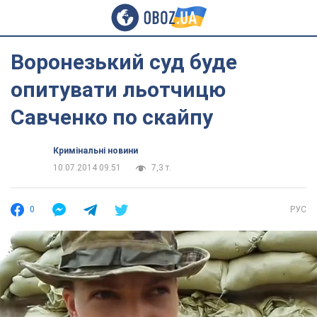
Воронезький суд буде
опитувати льотчицю
Савченко по скайпу
Кримінальні новини
10.07.2014 09:51
7,3 т.
0
РУС