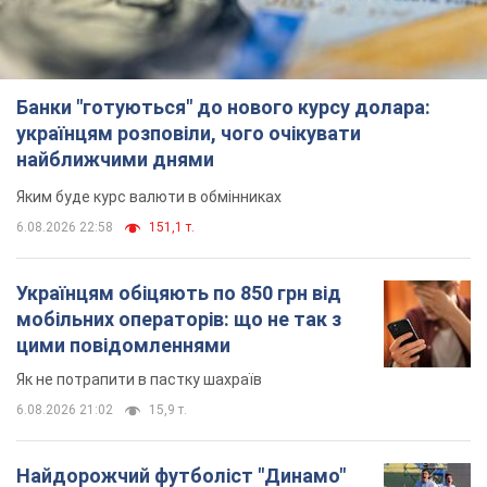
Українцям обіцяють по 850 грн від
мобільних операторів: що не так з
цими повідомленнями
Як не потрапити в пастку шахраїв
6.08.2026 21:02
15,9 т.
Найдорожчий футболіст "Динамо"
забив "Карабаху" вже на 10-й хвилині
матчу. Відео
Поєдинок відбувається в Польщі
6.08.2026 20:48
6,7 т.