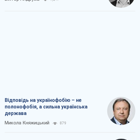
Відповідь на українофобію – не
полонофобія, а сильна українська
держава
Микола Княжицький
879
Мер Москви раптово схотів миру, як
стають послом у США й нові українські
топ-рейтинги
Олександр Кірш
4,0 т.
Про заплановану вирубку більше 600
дерев і теплотрасу: що відбувається на
Теремках у Києві
Владислав Самойленко
2,1 т.