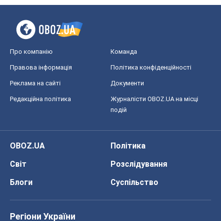
OBOZ.UA
Політика
Світ
Розслідування
Блоги
Суспільство
Регіони України
Київ
Харків
Запоріжжя
Дніпро
Черкаси
Спорт
Футбол
Баскетбол
Хокей
Бокс
Формула-1