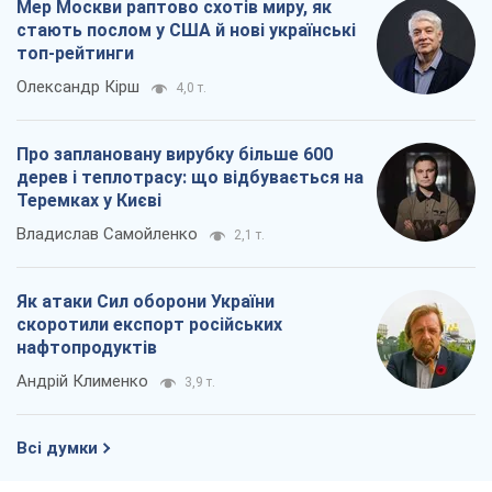
Як атаки Сил оборони України
скоротили експорт російських
нафтопродуктів
Андрій Клименко
3,9 т.
Всі думки
Про компанію
Команда
Правова інформація
Політика конфіденційності
Реклама на сайті
Документи
Редакційна політика
Журналісти OBOZ.UA на місці
подій