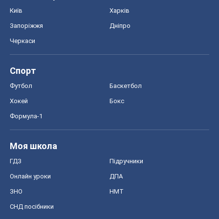
Моя школа
ГДЗ
Підручники
Онлайн уроки
ДПА
ЗНО
НМТ
СНД посібники
Авто
Тест Драйв
Електромобілі
Акції
Сервіс
Food Oboz
Рецепти
Напої
Дієти