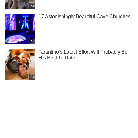
Підписуйся на наш Telegram. Отримуй тільки
найважливіше!
Підписатись
Підписатись
Кримінальні новини
Воронезький суд буде...