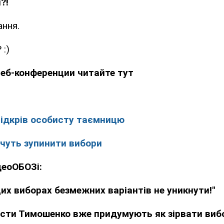
?!
ання.
 :)
еб-конференции читайте тут
відкрів особисту таємницю
чуть зупинити вибори
деоОБОЗі:
цих виборах безмежних варіантів не уникнути!"
исти Тимошенко вже придумують як зірвати виб