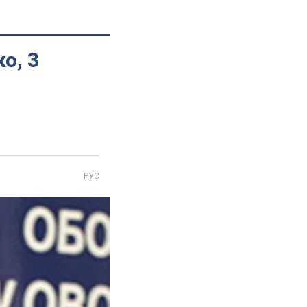
о, 3
РУС