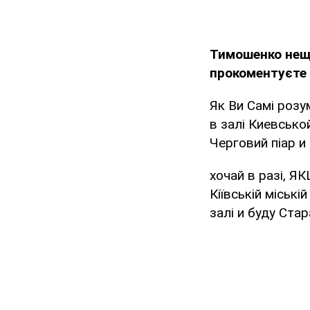
Тимошенко нещо
прокоментуєте 
Як Ви Самі розу
в залі Киевсько
Черговий піар и
хочай в разі, Я
Кіївській міськ
залі и буду Ста