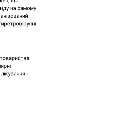
ken, що
онду на самому
ганізований
тиретровірусні
 товариства
лярні
лікування і