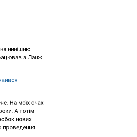
 на нинішню
працював з Ланж
'явився
не. На моїх очах
роки. А потім
робок нових
до проведення