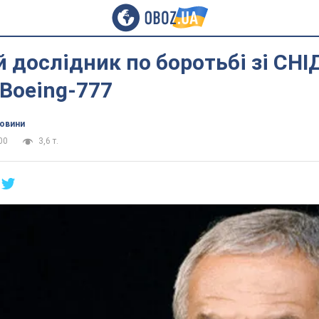
 дослідник по боротьбі зі СН
 Boeing-777
новини
00
3,6 т.