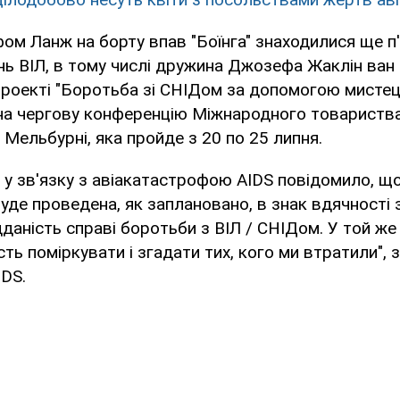
м Ланж на борту впав "Боїнга" знаходилися ще п'
нь ВІЛ, в тому числі дружина Джозефа Жаклін ван
проекті "Боротьба зі СНІДом за допомогою мистецт
 на чергову конференцію Міжнародного товариства
 Мельбурні, яка пройде з 20 по 25 липня.
ві у зв'язку з авіакатастрофою AIDS повідомило, щ
буде проведена, як заплановано, в знак вдячності
дданість справі боротьби з ВІЛ / СНІДом. У той же
ть поміркувати і згадати тих, кого ми втратили", 
DS.