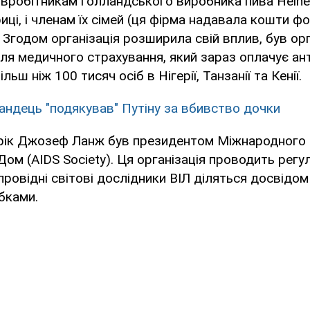
півробітникам голландського виробника пива Heine
ці, і членам їх сімей (ця фірма надавала кошти ф
. Згодом організація розширила свій вплив, був ор
ля медичного страхування, який зараз оплачує ан
льш ніж 100 тисяч осіб в Нігерії, Танзанії та Кенії.
андець "подякував" Путіну за вбивство дочки
 рік Джозеф Ланж був президентом Міжнародного
Дом (AIDS Society). Ця організація проводить регу
провідні світові дослідники ВІЛ діляться досвідом 
бками.