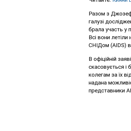
Разом з Джозефо
галузі дослідже
брала участь у 
Всі вони летіли
СНІДом (AIDS) в
В офіційній зая
скасовується і 
колегам за їх ві
надана можливіс
представники AI