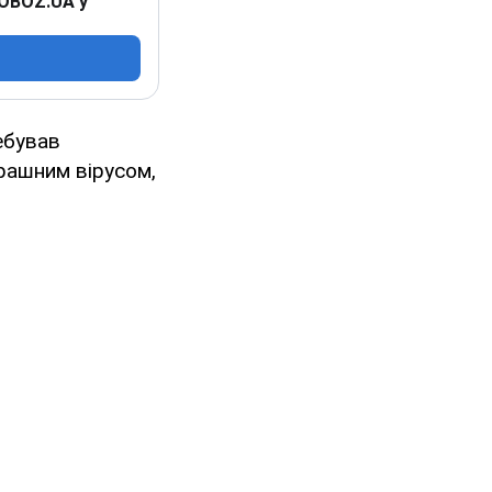
 OBOZ.UA у
ебував
трашним вірусом,