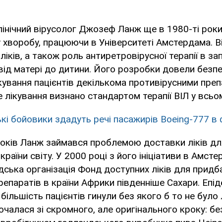
інічний вірусолог Джозеф Ланж ще в 1980-ті рок
 хворобу, працюючи в Університеті Амстердама. В
 ліків, а також роль антиретровірусної терапії в за
 від матері до дитини. Його розробки довели безпе
кування пацієнтів декількома противірусними пре
 лікування визнано стандартом терапії ВІЛ у всьом
кі бойовики здадуть речі пасажирів Boeing-777 в
років Ланж займався проблемою доставки ліків дл
 країни світу. У 2000 році з його ініціативи в Амст
ська організація Фонд доступних ліків для придб
репаратів в країни Африки південніше Сахари. Епі
і більшість пацієнтів гинули без якого б то не було 
чалася зі скромного, але оригінального кроку: б