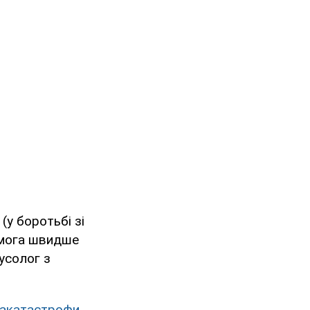
(у боротьбі зі
омога швидше
усолог з
іакатастрофи