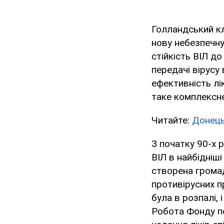
Голландський кл
нову небезпечну
стійкість ВІЛ до
передачі вірусу
ефективність лі
таке комплексне
Читайте:
Донець
З початку 90-х 
ВІЛ в найбідніші
створена громад
противірусних п
була в розпалі, 
Робота Фонду по