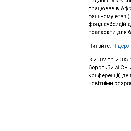
надання ліків с
працював в Афри
ранньому етапі)
фонд субсидій д
препарати для бі
Читайте:
Нідерл
З 2002 по 2005
боротьби зі СНІ
конференції, де 
новітніми розро