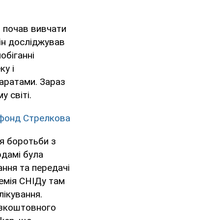
и почав вивчати
ін досліджував
побіганні
ку і
паратами. Зараз
у світі.
 фонд Стрелкова
я боротьби з
ердамі була
ання та передачі
демія СНІДу там
лікування.
езкоштовного