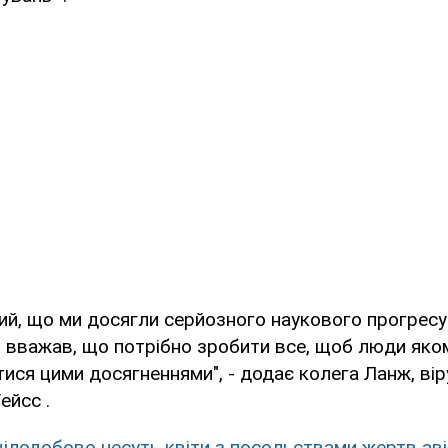
ний, що ми досягли серйозного наукового прогресу 
 І вважав, що потрібно зробити все, щоб люди як
ися цими досягненнями", - додає колега Ланж, вір
ейсс .
цілодобово несуть квіти з посольствами жертв ав