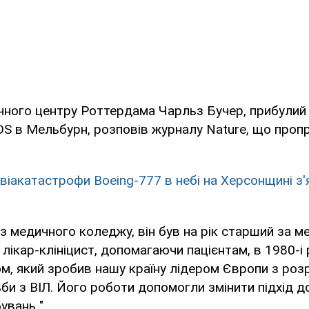
чного центру Роттердама Чарльз Бучер, прибулий
DS в Мельбурн, розповів журналу Nature, що про
авіакатастрофи Boeing-777 в небі на Херсонщині з
 з медичного коледжу, він був на рік старший за ме
лікар-клініцист, допомагаючи пацієнтам, в 1980-і 
м, який зробив нашу країну лідером Європи з роз
ьби з ВІЛ. Його роботи допомогли змінити підхід 
увань ".