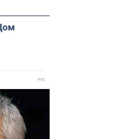
ІДом
РУС