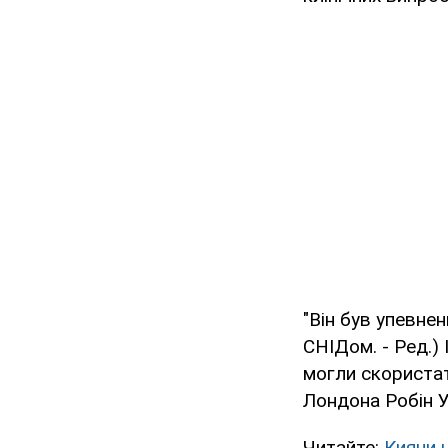
"Він був упевне
СНІДом. - Ред.)
могли скористат
Лондона Робін У
Читайте:
Кияни 