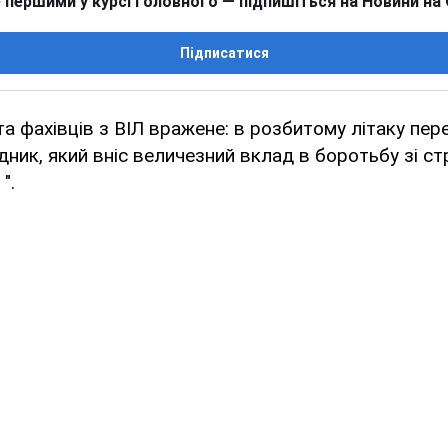
 першими у курсі головного — підпишіться на Новини на
Підписатися
та фахівців з ВІЛ вражене: в розбитому літаку пер
дник, який вніс величезний вклад в боротьбу зі с
".