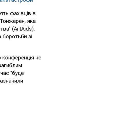
ять фахівців в
 Тонжерен, яка
ва" (ArtAids).
 боротьби зі
о конференція не
 загиблим
 час "буде
зазначили