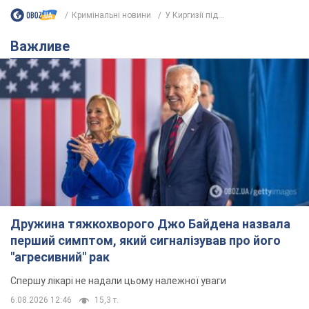
Кримінальні новини
У Киргизії під...
Важливе
Дружина тяжкохворого Джо Байдена назвала
перший симптом, який сигналізував про його
"агресивний" рак
Спершу лікарі не надали цьому належної уваги
6.08.2026 12:46
15,3 т.