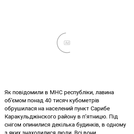
Ad
Як повідомили в МНС республіки, лавина
об'ємом понад 40 тисяч кубометрів
обрушилася на населений пункт Сарибе
Каракульджінского району в п'ятницю. Під
снігом опинилися декілька будинків, в одному
з яких знаходилися люди. Всі вони