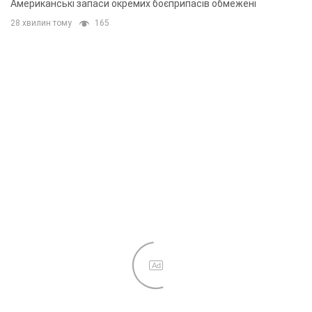
Американські запаси окремих боєприпасів обмежені
28 хвилин тому
165
Ad