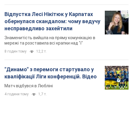
Відпустка Лесі Нікітюк у Карпатах
обернулася скандалом: чому ведучу
несправедливо захейтили
Знаменитість вийшла на пряму комунікацію в
мережі та розставила всі крапки над "і"
8 годин тому
12,2 т.
"Динамо" з перемоги стартувало у
кваліфікації Ліги конференцій. Відео
Матч відбувся в Любліні
4 години тому
1,7 т.