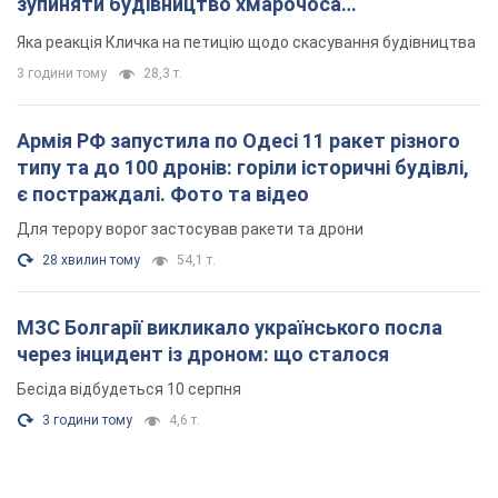
зупиняти будівництво хмарочоса
"московського вірянина"
Яка реакція Кличка на петицію щодо скасування будівництва
3 години тому
28,3 т.
Армія РФ запустила по Одесі 11 ракет різного
типу та до 100 дронів: горіли історичні будівлі,
є постраждалі. Фото та відео
Для терору ворог застосував ракети та дрони
28 хвилин тому
54,1 т.
МЗС Болгарії викликало українського посла
через інцидент із дроном: що сталося
Бесіда відбудеться 10 серпня
3 години тому
4,6 т.