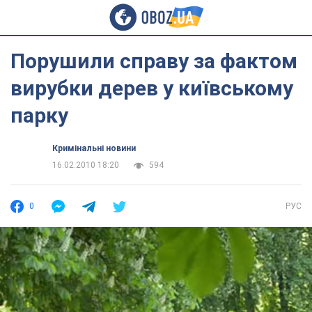
Порушили справу за фактом
вирубки дерев у київському
парку
Кримінальні новини
16.02.2010 18:20
594
0
РУС