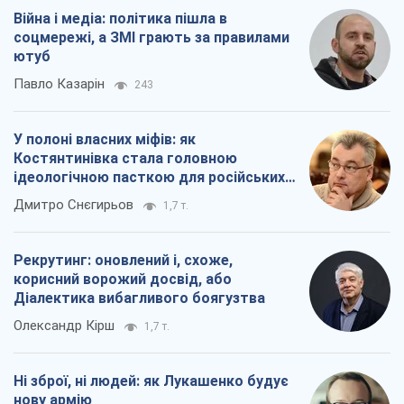
Війна і медіа: політика пішла в
соцмережі, а ЗМІ грають за правилами
ютуб
Павло Казарін
243
У полоні власних міфів: як
Костянтинівка стала головною
ідеологічною пасткою для російських
окупантів
Дмитро Снєгирьов
1,7 т.
Рекрутинг: оновлений і, схоже,
корисний ворожий досвід, або
Діалектика вибагливого боягузтва
Олександр Кірш
1,7 т.
Ні зброї, ні людей: як Лукашенко будує
нову армію