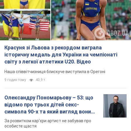
Красуня зі Львова з рекордом виграла
історичну медаль для України на чемпіонаті
світу з легкої атлетики U20. Відео
Наша співвітчизниця блискуче виступила в Орегоні
9 годин тому
40,9 т.
Олександру Пономарьову – 53: що
відомо про трьох дітей секс-
символа 90-х та який вигляд вони
мають
За розвитком кар'єри артист не забував про
особисте щастя