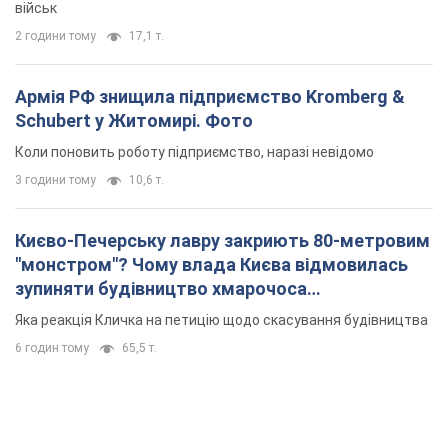
військ
2 години тому
17,1 т.
Армія РФ знищила підприємство Kromberg &
Schubert у Житомирі. Фото
Коли поновить роботу підприємство, наразі невідомо
3 години тому
10,6 т.
Києво-Печерську лавру закриють 80-метровим
"монстром"? Чому влада Києва відмовилась
зупиняти будівництво хмарочоса
"московського вірянина"
Яка реакція Кличка на петицію щодо скасування будівництва
6 годин тому
65,5 т.