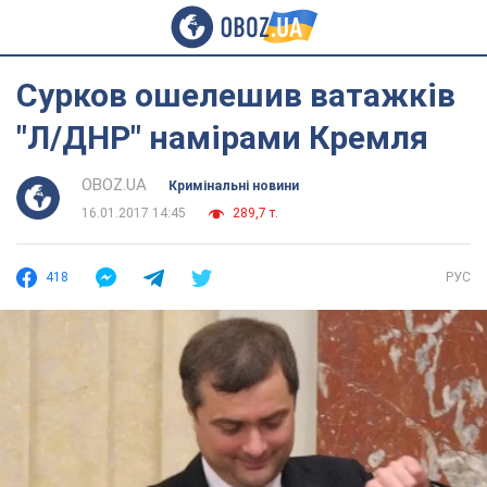
Сурков ошелешив ватажків
"Л/ДНР" намірами Кремля
OBOZ.UA
Кримінальні новини
16.01.2017 14:45
289,7 т.
418
РУС