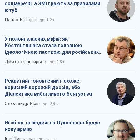
соцмережі, а ЗМІ грають за правилами
ютуб
Павло Казарін
1,2 т.
У полоні власних міфів: як
Костянтинівка стала головною
ідеологічною пасткою для російських
окупантів
Дмитро Снєгирьов
3,5 т.
Рекрутинг: оновлений і, схоже,
корисний ворожий досвід, або
Діалектика вибагливого боягузтва
Олександр Кірш
2,9 т.
Ні зброї, ні людей: як Лукашенко будує
нову армію
Ігар Тишкевич
17,1 т.