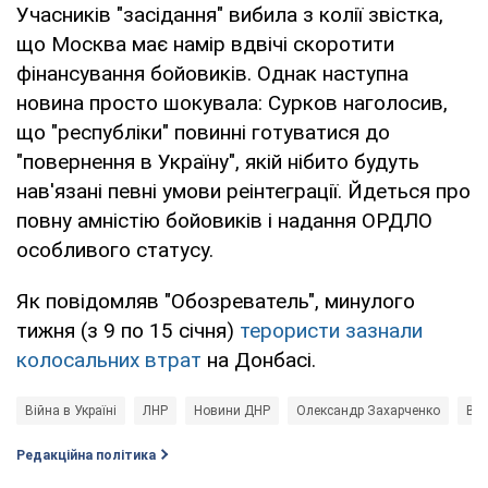
Учасників "засідання" вибила з колії звістка,
що Москва має намір вдвічі скоротити
фінансування бойовиків. Однак наступна
новина просто шокувала: Сурков наголосив,
що "республіки" повинні готуватися до
"повернення в Україну", якій нібито будуть
нав'язані певні умови реінтеграції. Йдеться про
повну амністію бойовиків і надання ОРДЛО
особливого статусу.
Як повідомляв "Обозреватель", минулого
тижня (з 9 по 15 січня)
терористи зазнали
колосальних втрат
на Донбасі.
Війна в Україні
ЛНР
Новини ДНР
Олександр Захарченко
Вл
Редакційна політика