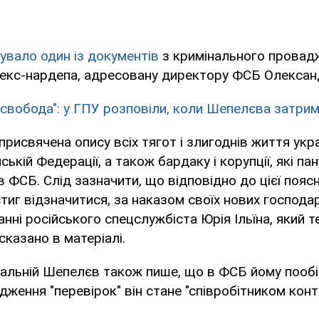
увало один із документів
з кримінального провад
 екс-нардепа, адресовану директору ФСБ Олексан
 свобода": у ГПУ розповіли, коли Шепелєва затрим
рисвячена опису всіх тягот і злигоднів життя укр
ській Федерації, а також бардаку і корупції, які па
 ФСБ. Слід зазначити, що відповідно до цієї пояс
иг відзначитися, за наказом своїх нових господа
анні російського спецслужбіста Юрія Ільїна, який т
сказано в матеріалі.
альній Шепелєв також пише, що в ФСБ йому пообіц
дження "перевірок" він стане "співробітником конт