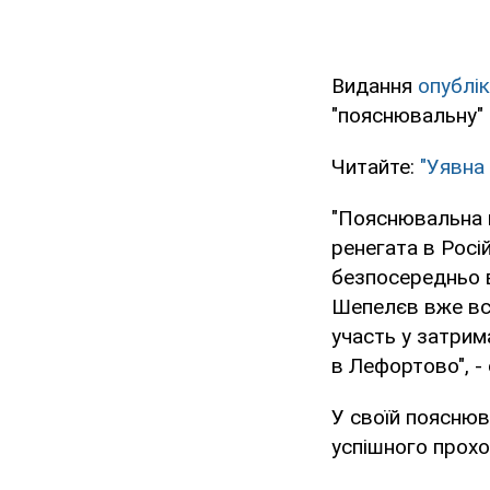
Видання
опублік
"пояснювальну"
Читайте:
"Уявна
"Пояснювальна п
ренегата в Росій
безпосередньо в
Шепелєв вже вст
участь у затрим
в Лефортово", - 
У своїй пояснюв
успішного прохо