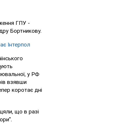
ження ГПУ -
дру Бортникову.
ає Інтерпол
аїнського
нують
нювальної, у РФ
рів взявши
епер коротає дні
яли, що в разі
ори".