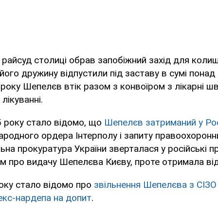
райсуд столиці обрав запобіжний захід для коли
його дружину відпустили під заставу в сумі понад 6
 року Шепелєв втік разом з конвоїром з лікарні ш
лікуванні.
5 року стало відомо, що
Шепелєв затриманий у Рос
народного ордера Інтерполу і запиту правоохоронн
льна прокуратура України зверталася у російські 
ом про видачу Шепелєва Києву, проте отримала ві
оку стало відомо про
звільнення Шепелєва з СІЗО
екс-нардепа на допит
.