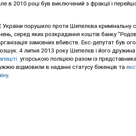
ле в 2010 році був виключений з фракції і перейшо
С України порушило проти Шепелєва кримінальну с
ень, серед яких розкрадання коштів банку "Родові
організація замовних вбивств. Екс-депутат був о
озшук. 4 липня 2013 року Шепелєв і його дружин
апешті
угорською поліцією разом із представник
ужжю відмовили в наданні статусу біженців та
екс
їну
.