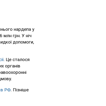
шнього нардепа у
 млн грн. У ніч
видкої допомоги,
ії
. Це сталося
их органів
правоохоронні
дмову.
 в РФ
. Пізніше