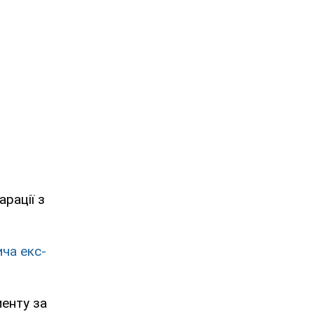
рації з
ча екс-
менту за