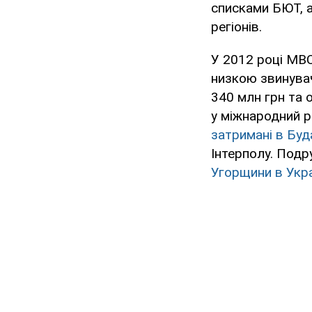
списками БЮТ, а
регіонів.
У 2012 році МВ
низкою звинувач
340 млн грн та 
у міжнародний р
затримані в Буд
Інтерполу. Подр
Угорщини в Укра