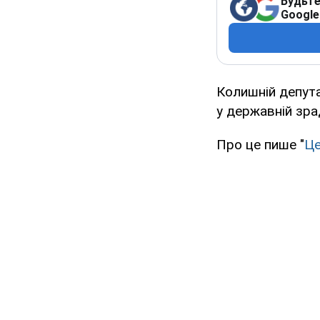
Будьте
Google
Колишній депут
у державній зра
Про це пише "
Це