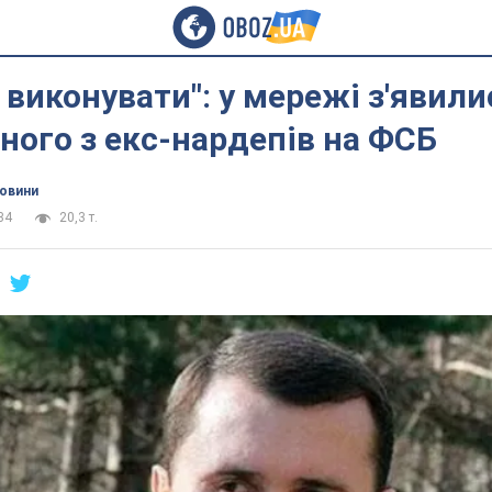
і виконувати": у мережі з'явил
ного з екс-нардепів на ФСБ
новини
34
20,3 т.