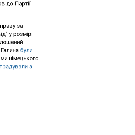
в до Партії
праву за
д" у розмірі
голошений
а Галина
були
ами німецького
традували з