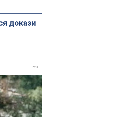
ися докази
РУС