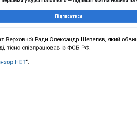
 першими у курсі головного — підпишіться на Новини на
Підписатися
ат Верховної Ради Олександр Шепелєв, який обви
ді, тісно співпрацював із ФСБ РФ.
нзор.НЕТ
".