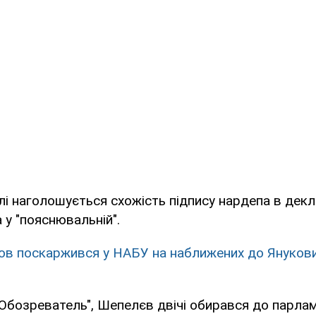
лі наголошується схожість підпису нардепа в декла
 у "пояснювальній".
ов поскаржився у НАБУ на наближених до Янукови
Обозреватель", Шепелєв двічі обирався до парла