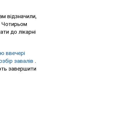
ам відзначили,
. Чотирьом
ати до лікарні
цю ввечері
озбір завалів
.
ють завершити