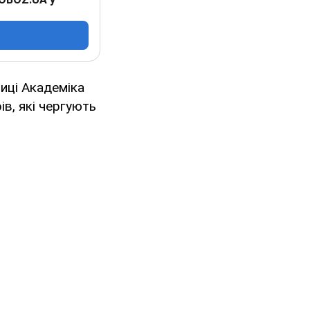
иці Академіка
в, які чергують