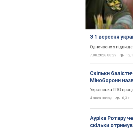
З 1 вересня укр
Одночасно з підвище
7.08.2026 00:29
12,1
Скільки балістич
Міноборони наз
Українська ППО прац
4 часа назад
6,3 т.
Ауріка Ротару че
скільки отримув