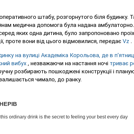
 оперативного штабу, розгорнутого біля будинку. Т
янам медична допомога була надана амбулаторно
еред яких одна дитина, було запропоновано проїх
ції, проте вони від цього відмовилися, передає
Vz
.
инку на вулиці Академіка Корольова, де в п'ятни
жний вибух
, незважаючи на настання ночі
триває р
ручну розбирають пошкоджені конструкції і плану
 залишається чимало, до ранку.