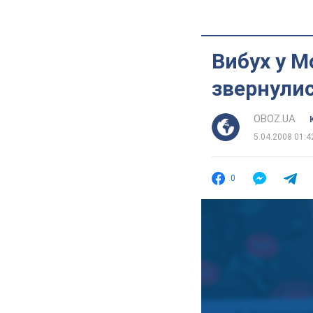
Вибух у М
звернули
OBOZ.UA
5.04.2008 01:4
0