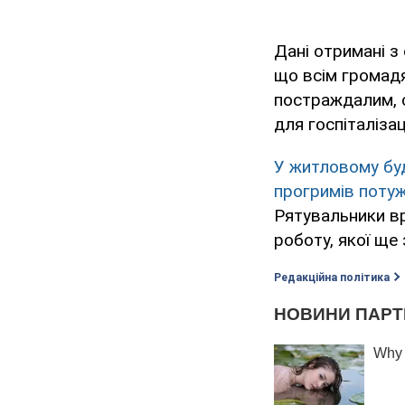
Дані отримані з
що всім громад
постраждалим, с
для госпіталіза
У житловому буд
прогримів поту
Рятувальники в
роботу, якої ще
Редакційна політика