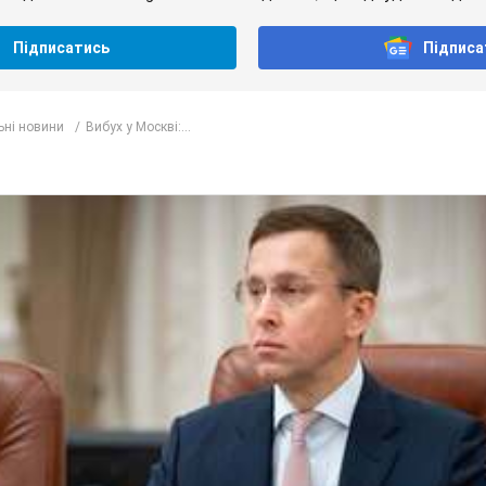
Підписатись
Підписа
ьні новини
Вибух у Москві:...