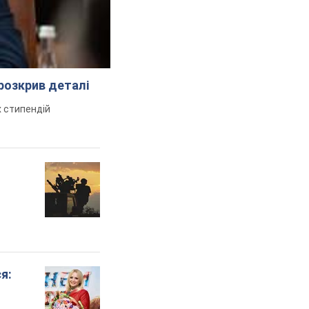
розкрив деталі
 стипендій
я: