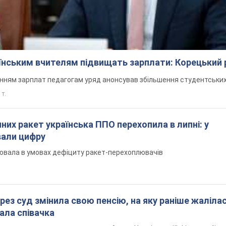
аїнським вчителям підвищать зарплати: Корецький 
нням зарплат педагогам уряд анонсував збільшення студентських
 т.
них ракет українська ППО перехопила в липні: у
вали цифру
ювала в умовах дефіциту ракет-перехоплювачів
рез суд змінила свою пенсію, на яку раніше жалілас
ала співачка