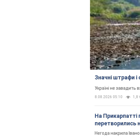
Значні штрафи і
Україні не завадить в
8.08.2026 05:10
1,8 
На Прикарпатті 
перетворились н
Негода накрила Іван