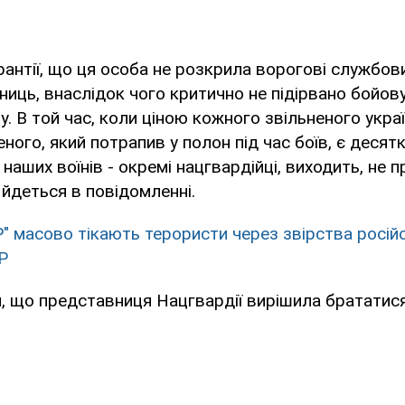
рантії, що ця особа не розкрила ворогові службови
ниць, внаслідок чого критично не підірвано бойов
лу. В той час, коли ціною кожного звільненого укра
ого, який потрапив у полон під час боїв, є десятк
 наших воїнів - окремі нацгвардійці, виходить, не 
- йдеться в повідомленні.
" масово тікають терористи через звірства росій
Р
, що представниця Нацгвардії вирішила брататис