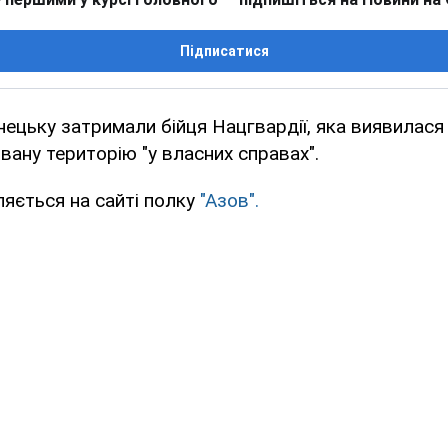
Підписатися
ецьку затримали бійця Нацгвардії, яка виявилася
овану територію "у власних справах".
яється на сайті полку
"Азов".