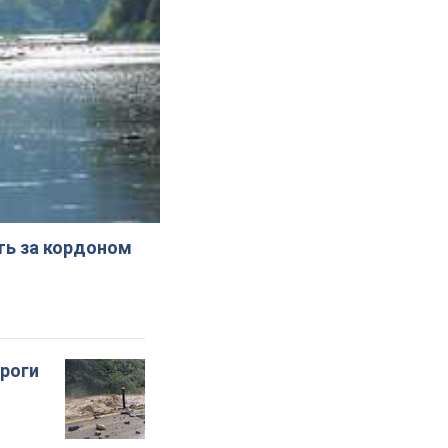
ють за кордоном
ороги