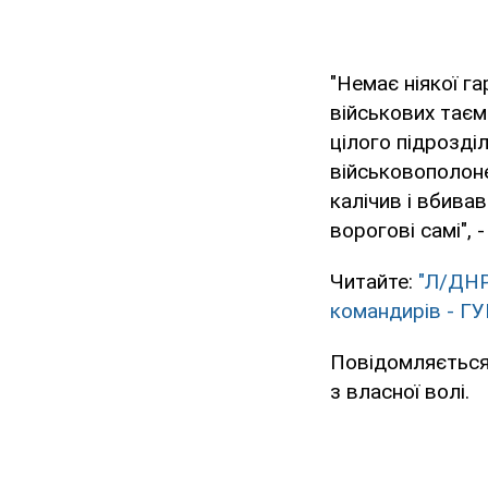
"Немає ніякої га
військових таєм
цілого підрозді
військовополонен
калічив і вбивав
ворогові самі", 
Читайте:
"Л/ДНР
командирів - ГУ
Повідомляється
з власної волі.