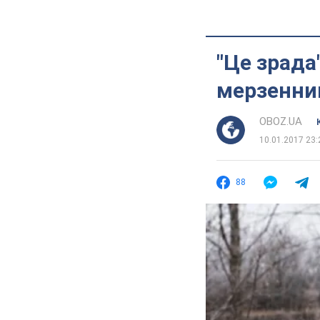
"Це зрада
мерзенний
OBOZ.UA
10.01.2017 23:
88