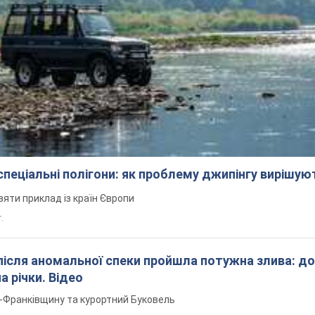
 спеціальні полігони: як проблему джипінгу вирішу
зяти приклад із країн Європи
т.
після аномальної спеки пройшла потужна злива: д
а річки. Відео
о-Франківщину та курортний Буковель