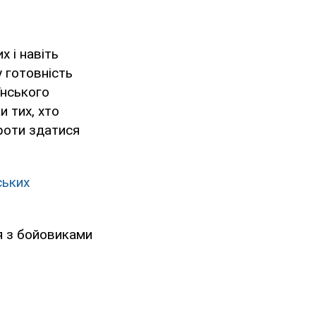
х і навіть
у готовність
їнського
и тих, хто
проти здатися
ських
я з бойовиками