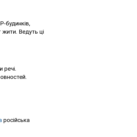
IP-будинків,
 жити. Ведуть ці
 речі.
товностей.
ла
російська