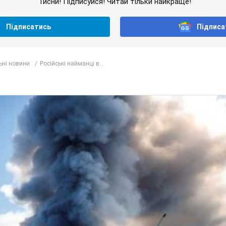
Тисни! Підписуйся! Читай тільки найкраще!
Підписатись
Підписа
ьні новини
Російські найманці в...