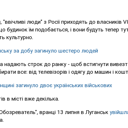
 "ввічливі люди" з Росії приходять до власників V
о будинок їм подобається, і вони будуть тепер тут
ь культурно.
нську за добу загинуло шестеро людей
 надають строк до ранку - щоб встигнути вивезти
рати все: від телевізорів і одягу до машин і кош
нщині загинуло двоє українських військових
в в місті вже декілька.
Обозреватель", вранці 13 липня в Луганськ
увійш
а.