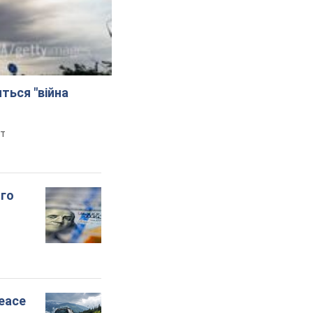
иться "війна
рт
ого
peace