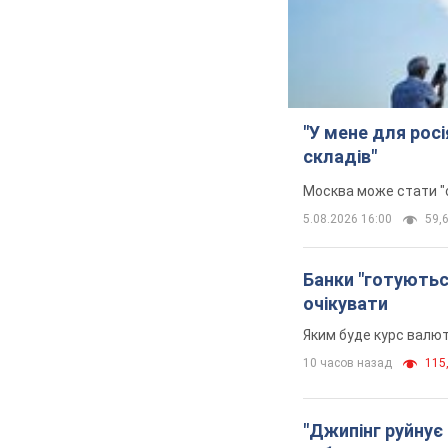
"У мене для росі
складів"
Москва може стати "о
5.08.2026 16:00
59,6
Банки "готуютьс
очікувати
Яким буде курс валют
10 часов назад
115,
"Джипінг руйнує 