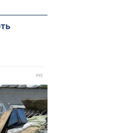
ють
РУС