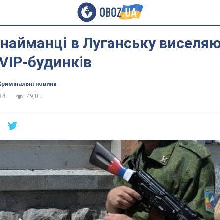
 найманці в Луганську виселя
 VIP-будинків
Кримінальні новини
34
49,0 т.