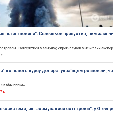
ян погані новини": Селезньов припустив, чим закінч
стровом" і зануритися в темряву, спрогнозував військовий експе
 т.
я" до нового курсу долара: українцям розповіли, ч
и в обмінниках
7 т.
екосистеми, які формувалися сотні років": у Green