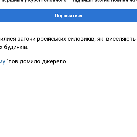
Підписатися
вилися загони російських силовиків, які виселяють
х будинків.
му
"повідомило джерело.