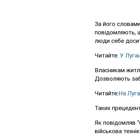
За його словами,
повідомляють, щ
люди себе досит
Читайте:
У Луга
Власникам житла
Дозволяють заби
Читайте:
На Луга
Таких прецеденті
Як повідомляв "
військова технік