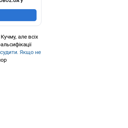
 OBOZ.UA у
Кучму, але всіх
фальсифікації
 судити. Якщо не
йор