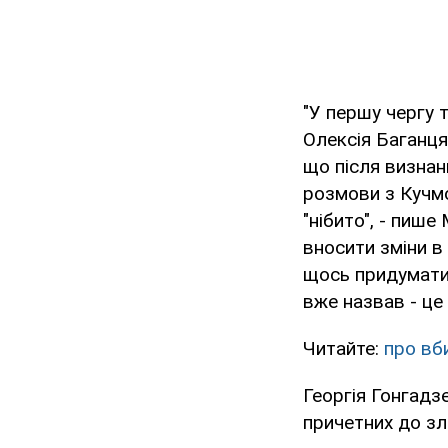
"У першу чергу 
Олексія Баганця
що після визнан
розмови з Кучмо
"нібито", - пиш
вносити зміни в
щось придумати.
вже назвав - це
Читайте:
про вб
Георгія Гонгадз
причетних до зл