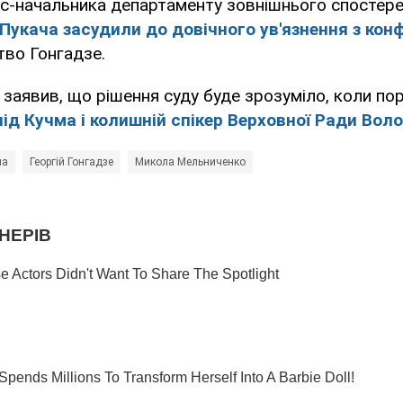
екс-начальника департаменту зовнішнього спосте
Пукача засудили до довічного ув'язнення з кон
тво Гонгадзе.
заявив, що рішення суду буде зрозуміло, коли пор
ід Кучма і колишній спікер Верховної Ради Во
ма
Георгій Гонгадзе
Микола Мельниченко