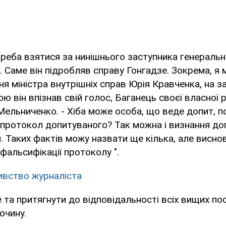
треба взятися за нинішнього заступника генераль
. Саме він підробляв справу Гонгадзе. Зокрема, я
ня міністра внутрішніх справ Юрія Кравченка, на з
ю він впізнав свій голос, Баганець своєї власної 
е Мельниченко. - Хіба може особа, що веде допит, 
 протокол допитуваного? Так можна і визнання до
 Таких фактів можу назвати ще кілька, але виснов
 фальсифікації протоколу ".
ивство журналіста
е та притягнути до відповідальності всіх вищих по
очину.