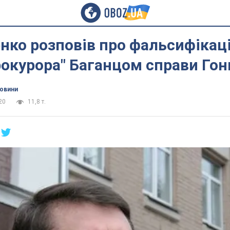
ко розповів про фальсифікаці
окурора" Баганцом справи Гон
новини
20
11,8 т.