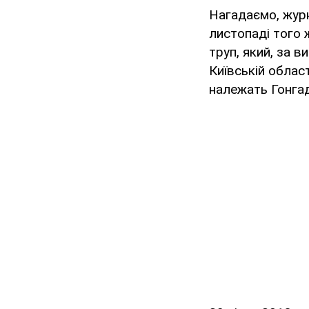
Нагадаємо, журн
листопаді того 
труп, який, за в
Київській облас
належать Гонгад