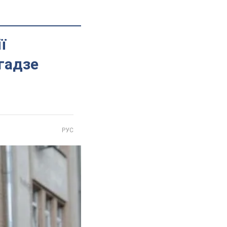
ї
гадзе
РУС