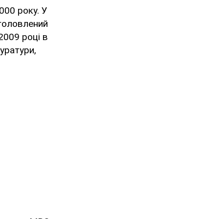
000 року. У
зголовлений
2009 році в
куратури,