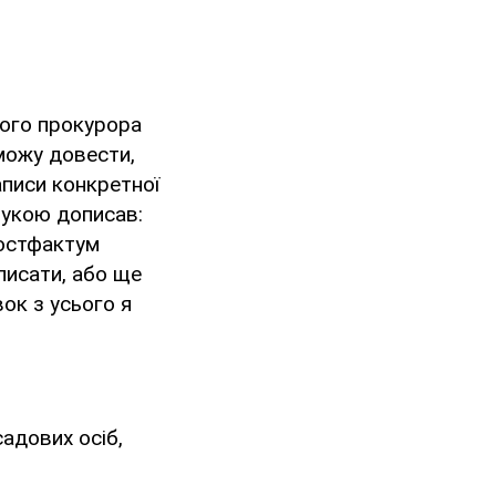
ного прокурора
 можу довести,
аписи конкретної
рукою дописав:
постфактум
писати, або ще
ок з усього я
садових осіб,