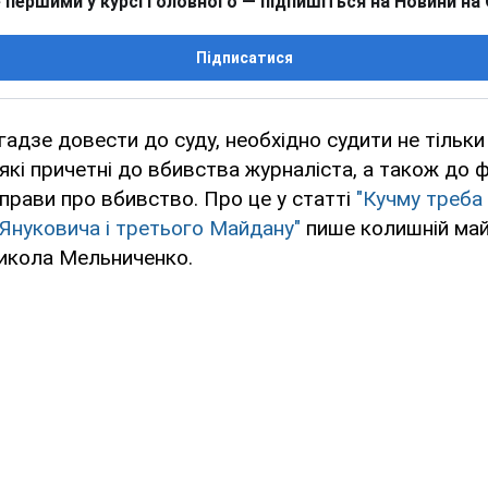
 першими у курсі головного — підпишіться на Новини на
Підписатися
адзе довести до суду, необхідно судити не тільки 
 які причетні до вбивства журналіста, а також до 
прави про вбивство. Про це у статті
"Кучму треба
Януковича і третього Майдану"
пише колишній ма
икола Мельниченко.