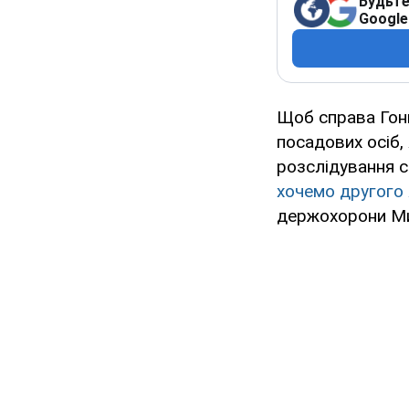
Будьте
Google
Щоб справа Гонг
посадових осіб,
розслідування с
хочемо другого 
держохорони М