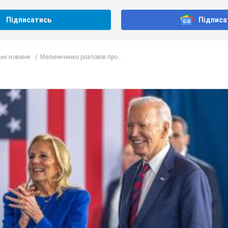
Підписатись
Підписа
ьні новини
Мельниченко розповів про...