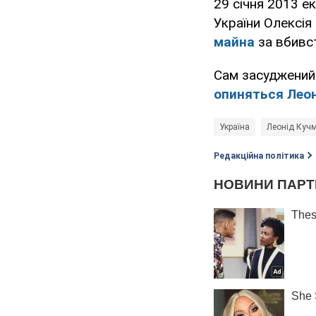
29 січня 2013 
України Олексія
майна
за вбивс
Сам засуджений 
опиняться Леон
Україна
Леонід Куч
Редакційна політика