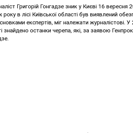
аліст Григорій Гонгадзе зник у Києві 16 вересня 2
ж року в лісі Київської області був виявлений обе
исновками експертів, міг належати журналістові. У 
ті знайдено останки черепа, які, за заявою Генпро
зе.