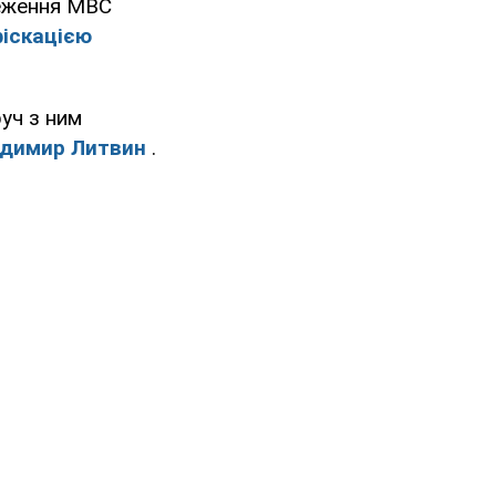
реження МВС
фіскацією
уч з ним
лодимир Литвин
.